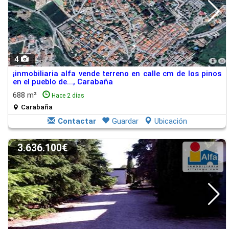
4
¡inmobiliaria alfa vende terreno en calle cm de los pinos
en el pueblo de..., Carabaña
688 m²
Hace 2 días
Carabaña
Contactar
Guardar
Ubicación
3.636.100€