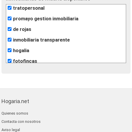
tratopersonal
promayo gestion inmobiliaria
de rojas
inmobiliaria transparente
hogalia
fotofincas
alfa key west inmobiliaria
m2 soluciones inmobiliarias
casaidonea
Hogaria.net
grupo extra
Quienes somos
gilmar
Contacta con nosotros
alfa su nuevo hogar
Aviso legal