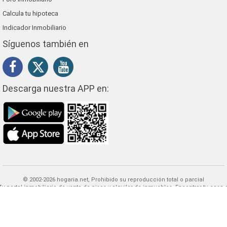
Calcula tu hipoteca
Indicador Inmobiliario
Síguenos también en
Descarga nuestra APP en:
© 2002-2026 hogaria.net, Prohibido su reproducción total o parcial
 alquiler de inmuebles. Encontrar tu casa o
piso, es mucho más fácil con la disponibilidad de navegación de propiedades qu
HOGARIA puede ofrecerle.