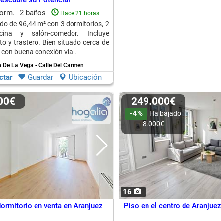
Descubre su Potencial
dorm.
2 baños
Hace 21 horas
do de 96,44 m² con 3 dormitorios, 2
cina y salón-comedor. Incluye
o y trastero. Bien situado cerca de
 con buena conexión vial.
 De La Vega - Calle Del Carmen
ctar
Guardar
Ubicación
000€
249.000€
-4%
Ha bajado
8.000€
16
dormitorio en venta en Aranjuez
Piso en el centro de Aranjuez