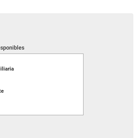
isponibles
liaria
te
ia
arias