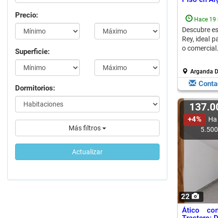
Precio:
Hace 19 
Descubre es
Rey, ideal p
o comercial
Superficie:
Arganda D
Conta
Dormitorios:
137.
+4%
Ha
Más filtros
5.50
Actualizar
22
Ático co