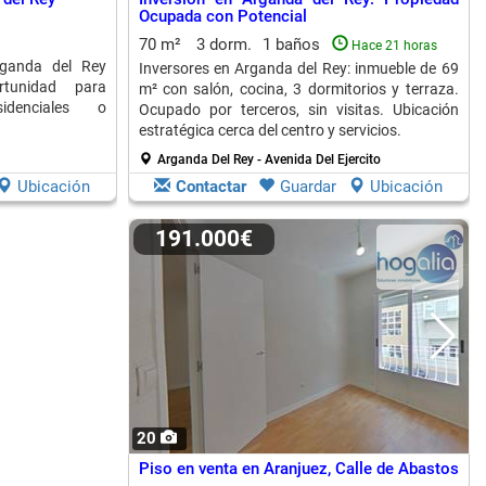
Ocupada con Potencial
70 m²
3 dorm.
1 baños
Hace 21 horas
rganda del Rey
Inversores en Arganda del Rey: inmueble de 69
rtunidad para
m² con salón, cocina, 3 dormitorios y terraza.
sidenciales o
Ocupado por terceros, sin visitas. Ubicación
estratégica cerca del centro y servicios.
Arganda Del Rey - Avenida Del Ejercito
Ubicación
Contactar
Guardar
Ubicación
191.000€
20
Piso en venta en Aranjuez, Calle de Abastos