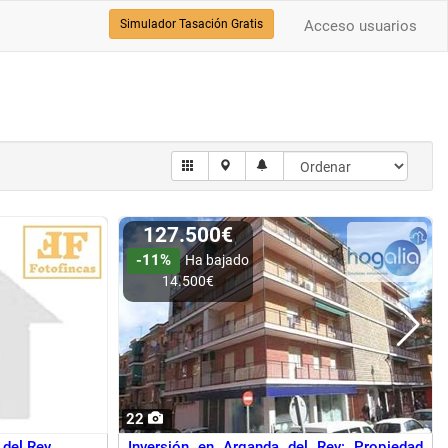
Simulador Tasación Gratis
Acceso usuarios
127.500€
-11%
Ha bajado
14.500€
22
 del Rey
Inversión en Arganda del Rey: Propiedad