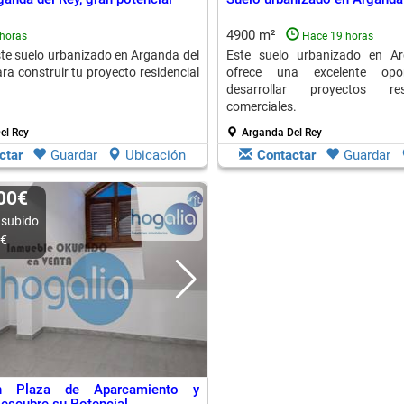
4900 m²
horas
Hace 19 horas
te suelo urbanizado en Arganda del
Este suelo urbanizado en A
ara construir tu proyecto residencial
ofrece una excelente opo
.
desarrollar proyectos re
comerciales.
el Rey
Arganda Del Rey
ctar
Guardar
Ubicación
Contactar
Guardar
000€
 subido
0€
n Plaza de Aparcamiento y