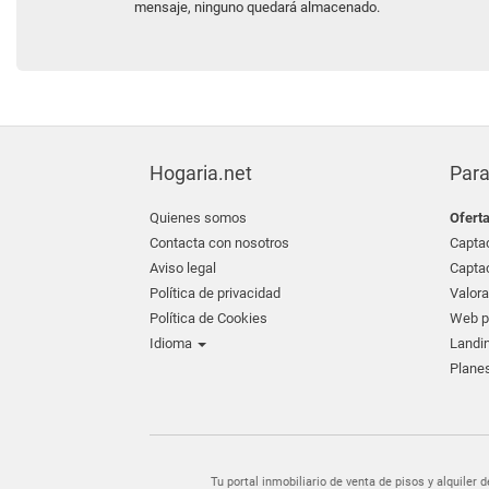
mensaje, ninguno quedará almacenado.
Hogaria.net
Para
Quienes somos
Ofert
Contacta con nosotros
Captac
Aviso legal
Captac
Política de privacidad
Valora
Política de Cookies
Web pr
Idioma
Landin
Planes
Tu portal inmobiliario de venta de pisos y alquil