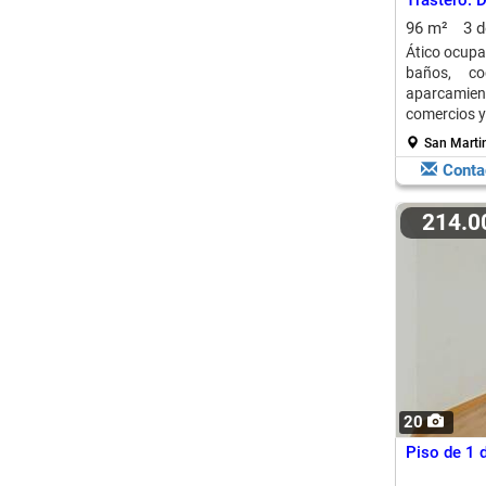
Trastero: 
96 m²
3 
Ático ocupa
baños, co
aparcamient
comercios y
San Martin
Conta
214.
20
Piso de 1 