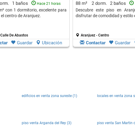
dorm.
1 baños
88 m²
2 dorm.
2 baños
Hace 21 horas
m² con 1 dormitorio, excelente para
Descubre este piso en Aranju
 el centro de Aranjuez.
disfrutar de comodidad y estilo e
 Calle De Abastos
Aranjuez - Centro
ctar
Guardar
Ubicación
Contactar
Guardar
edificios en venta zona sureste (1)
locales en venta zona s
piso venta Arganda del Rey (3)
piso venta San Martin d