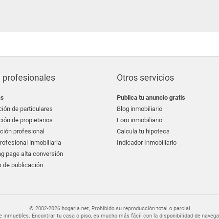
casaidonea
grupo extra
gilmar
alfa su nuevo hogar
 profesionales
Otros servicios
as
Publica tu anuncio gratis
ión de particulares
Blog inmobiliario
ión de propietarios
Foro inmobiliario
ción profesional
Calcula tu hipoteca
ofesional inmobiliaria
Indicador Inmobiliario
g page alta conversión
 de publicación
© 2002-2026 hogaria.net, Prohibido su reproducción total o parcial
er de inmuebles. Encontrar tu casa o piso, es mucho más fácil con la disponibilidad de nav