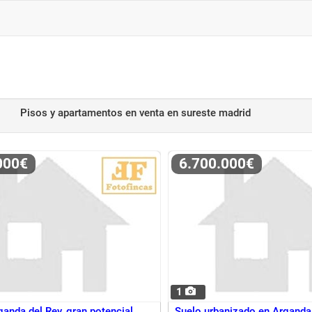
Pisos y apartamentos en venta
en sureste madrid
.000€
6.700.000€
1
ganda del Rey, gran potencial
Suelo urbanizado en Arganda