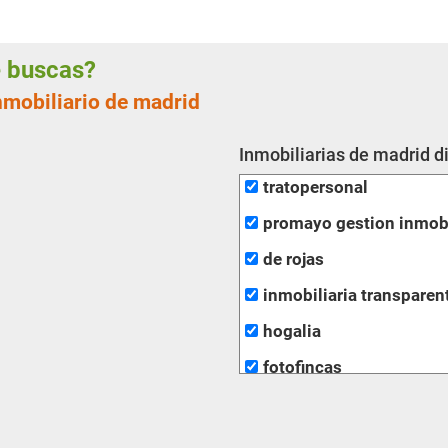
ue buscas?
nmobiliario de madrid
Inmobiliarias de madrid d
tratopersonal
promayo gestion inmobi
de rojas
inmobiliaria transparen
hogalia
fotofincas
alfa key west inmobiliar
m2 soluciones inmobili