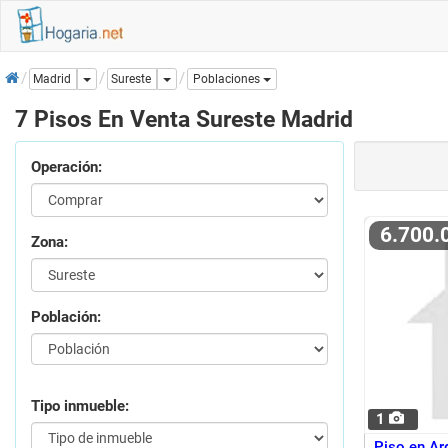
Inicio
Dropdown
Dropdown
Sureste
Madrid
Poblaciones
7 Pisos En Venta Sureste Madrid
Operación:
6.700
Zona:
Población:
Tipo inmueble:
1
Piso en Ar