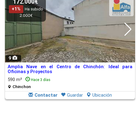
172.000€
+1%
Ha subido
2.000€
9
Amplia Nave en el Centro de Chinchón: Ideal para
Oficinas y Proyectos
590 m²
Hace 3 días
Chinchon
Contactar
Guardar
Ubicación