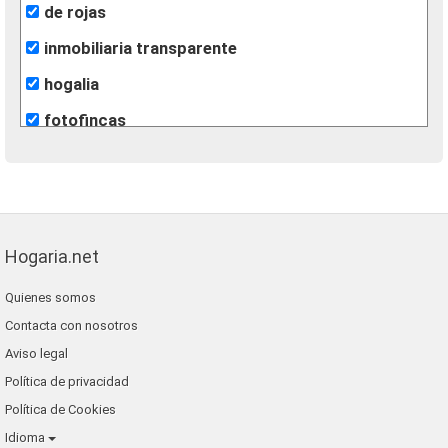
de rojas
inmobiliaria transparente
hogalia
fotofincas
alfa key west inmobiliaria
m2 soluciones inmobiliarias
casaidonea
Hogaria.net
grupo extra
Quienes somos
gilmar
Contacta con nosotros
alfa su nuevo hogar
Aviso legal
Política de privacidad
Política de Cookies
Idioma