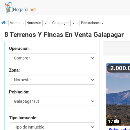
Inicio
Dropdown
Dropdown
Galapagar
Madrid
Noroeste
Poblaciones
8 Terrenos Y Fincas En Venta Galapagar
Operación:
2.000
Zona:
Población:
Tipo inmueble:
17
Solar urb