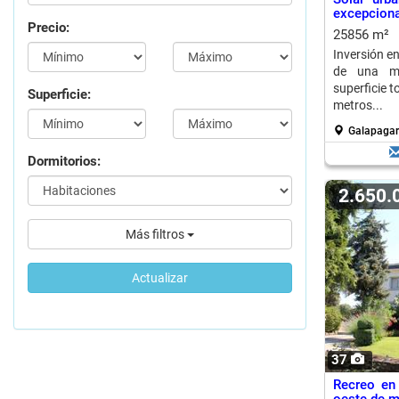
excepcional
Precio:
25856 m²
Inversión en
de una ma
superficie 
Superficie:
metros...
Galapagar
Dormitorios:
2.650
Más filtros
Actualizar
37
Recreo en 