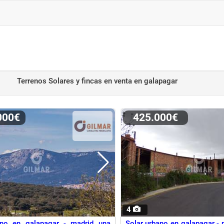
Terrenos Solares y fincas en venta
en galapagar
.000€
425.000€
4
ano en galapagar - madrid una
Solar urbano en galapagar - m