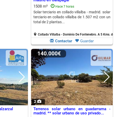
madrid en Galapagar
1508 m²
Hace 7 horas
Solar terciario en collado villalba - madrid. solar
terciario en collado villalba de 1.507 m2 con un
total de 2 plantas...
Collado Villalba - Dominio De Fontenebro.
A 5 Kms. de 
Contactar
Guardar
140.000€
2
alzarzal
Terrenos solar urbano en guadarrama -
madrid. ** solar urbano de uso privado...