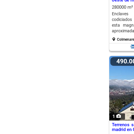
oeste de m
280000 m
Enclaves
codiciados
esta magní
aproximada
Colmenare
490.
1
Terrenos s
madrid en 