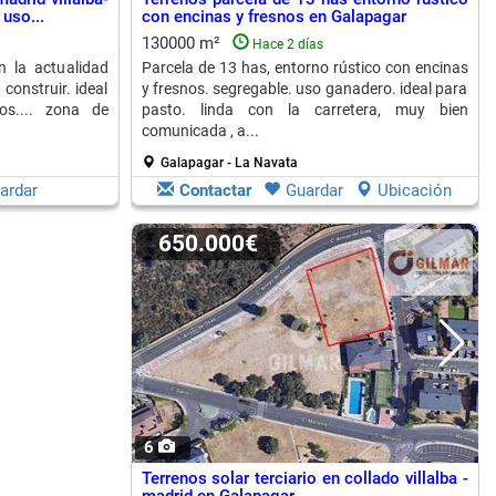
uso...
con encinas y fresnos en Galapagar
130000 m²
Hace 2 días
 la actualidad
Parcela de 13 has, entorno rústico con encinas
construir. ideal
y fresnos. segregable. uso ganadero. ideal para
os.... zona de
pasto. linda con la carretera, muy bien
comunicada , a...
Galapagar - La Navata
ardar
Contactar
Guardar
Ubicación
650.000€
6
Terrenos solar terciario en collado villalba -