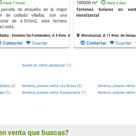
180000 m²
Hace 7 horas
Hace 2 días
parcela de ensueño en la mejor
Terrenos Solares en vent
ón de collado villalba. con una
moralzarzal
 total de 4.533m2, este terreno
r) está...
llalba - Dominio De Fontenebro.
A 5 Kms. de Galapagar
Moralzarzal.
A 11 Kms. de Galap
Contactar
Guardar
Contactar
Guardar
duplex en venta galapagar (1)
llalba (2)
terrenos_solares venta Las Rozas (2)
terrenos_solares vent
jo (1)
terrenos_solares venta Guadarrama (1)
terrenos_solares venta 
s en venta que buscas?