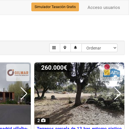
Simulador Tasación Gratis
Acceso usuarios
260.000€
2
adrid villalba-
Terrenos parcela de 13 has entorno rústico