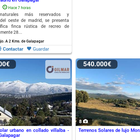
adrid en Galapagar
²
Hace 7 horas
 naturales más reservados y
 del oeste de madrid, se presenta
fica finca rústica de recreo de
mente 28...
jo.
A 2 Kms. de Galapagar
Contactar
Guardar
000€
540.000€
8
olar urbano en collado villalba -
Terrenos Solares de lujo Mor
Galapagar