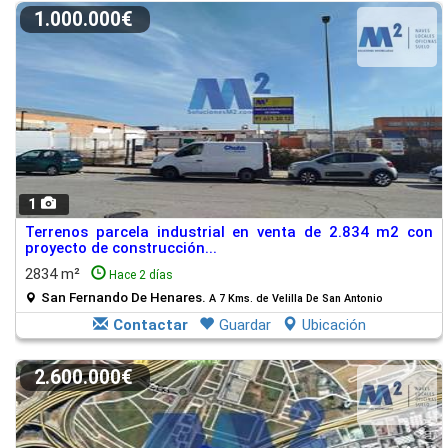
1.000.000€
1
Terrenos parcela industrial en venta de 2.834 m2 con
proyecto de construcción...
2834 m²
Hace 2 días
San Fernando De Henares.
A 7 Kms. de Velilla De San Antonio
Contactar
Guardar
Ubicación
2.600.000€