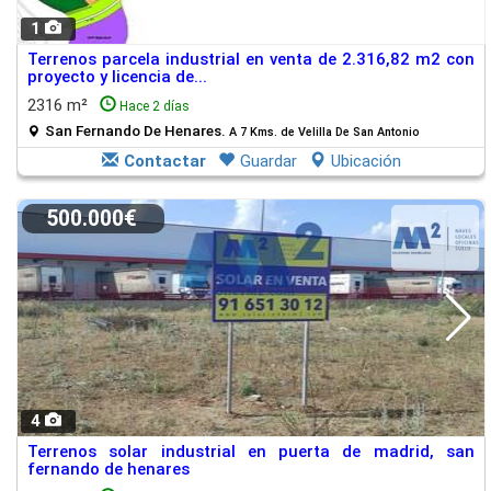
1
Terrenos parcela industrial en venta de 2.316,82 m2 con
proyecto y licencia de...
2316 m²
Hace 2 días
San Fernando De Henares.
A 7 Kms. de Velilla De San Antonio
Contactar
Guardar
Ubicación
500.000€
4
Terrenos solar industrial en puerta de madrid, san
fernando de henares