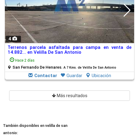
4
Terrenos parcela asfaltada para campa en venta de
14.882... en Velilla De San Antonio
Hace 2 días
San Fernando De Henares.
A 7 Kms. de Velilla De San Antonio
Contactar
Guardar
Ubicación
Más resultados
También disponibles en velilla de san
antonio: