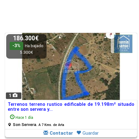
186.300€
-3%
Ha bajado
5.300€
1
Terrenos terreno rustico edificable de 19.198m² situado
entre son servera y...
Hace 1 día
Son Servera.
A 7 Kms. de Arta
Contactar
Guardar