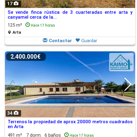
17
Se vende finca rústica de 3 cuarteradas entre arta y
canyamel cerca de la...
125 m²
Hace 17 horas
Arta
Contactar
Guardar
2.400.000€
34
Terrenos la propiedad de aprox 20000 metros cuadrados
en Arta
491 m²
7 dorm.
6 baños
Hace 17 horas