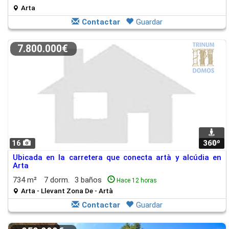
Arta
Contactar
Guardar
7.800.000€
16
360º
1
Ubicada en la carretera que conecta artà y alcúdia en
Arta
734 m²
7 dorm.
3 baños
Hace 12 horas
Arta - Llevant Zona De - Artà
Contactar
Guardar