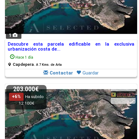
1
Descubre esta parcela edificable en la exclusiva
urbanización costa de...
Hace 1 día
Capdepera.
A 7 Kms. de Arta
Contactar
Guardar
203.000€
+6%
Ha subido
12.100€