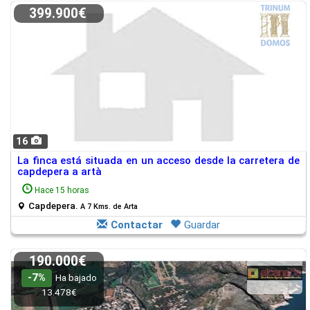
399.900€
16
La finca está situada en un acceso desde la carretera de
capdepera a artà
Hace 15 horas
Capdepera.
A 7 Kms. de Arta
Contactar
Guardar
190.000€
-7%
Ha bajado
13.478€