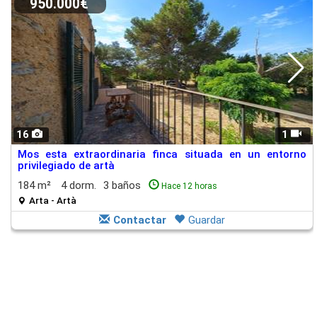
950.000€
16
1
Mos esta extraordinaria finca situada en un entorno
privilegiado de artà
184 m²
4 dorm.
3 baños
Hace 12 horas
Arta - Artà
Contactar
Guardar