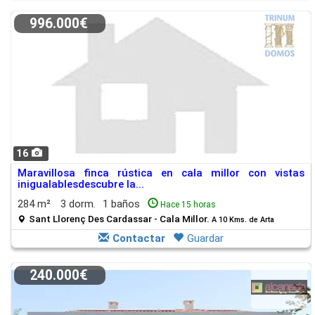
996.000€
16
Maravillosa finca rústica en cala millor con vistas
inigualablesdescubre la...
284 m²
3 dorm.
1 baños
Hace 15 horas
Sant Llorenç Des Cardassar - Cala Millor.
A 10 Kms. de Arta
Contactar
Guardar
240.000€