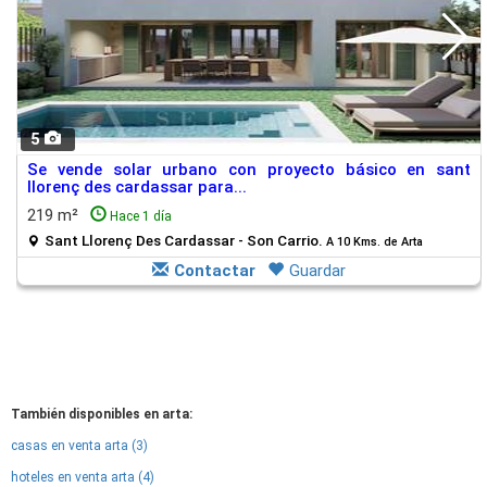
5
Se vende solar urbano con proyecto básico en sant
llorenç des cardassar para...
219 m²
Hace 1 día
Sant Llorenç Des Cardassar - Son Carrio.
A 10 Kms. de Arta
Contactar
Guardar
También disponibles en arta:
casas en venta arta (3)
hoteles en venta arta (4)