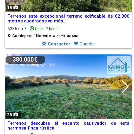
15
Terrenos este excepcional terreno edificable de 62.000
metros cuadrados va más...
62357 m²
Hace 17 horas
Capdepera - Noreste.
A 7 Kms. de Arta
Contactar
Guardar
380.000€
25
Terrenos descubre el encanto cautivador de esta
hermosa finca rústica