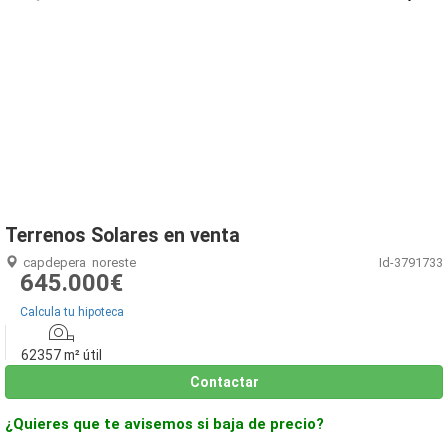
1
/
15
Terrenos Solares en venta
capdepera
noreste
Id-3791733
645.000€
Calcula tu hipoteca
62357 m² útil
Contactar
¿Quieres que te avisemos si baja de precio?