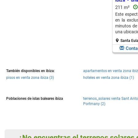
ibiza - un
Santa Eulal
211 m²
Este espect
en la excl
minutos de 
una ubicació
Santa Eula
Conta
También disponibles en ibiza:
apartamentos en venta zona ibiz
pisos en venta zona ibiza (3)
hoteles en venta zona ibiza (1)
Poblaciones de islas baleares ibiza
terrenos_solares venta Sant Anto
Portmany (2)
¿No encuentras el terrenos solare