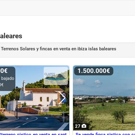
Baleares
Terrenos Solares y fincas en venta
en ibiza islas baleares
00€
1.500.000€
 bajado
0€
27
*terreno rústico en venta en sant
Se vende finca rústica con c