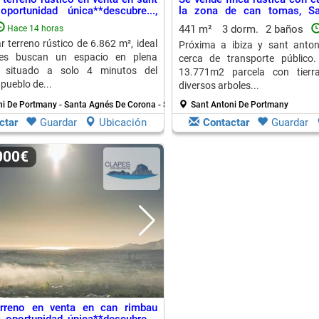
portunidad única**descubre...,
la zona de can tomas, Sa
i De Portmany
Portmany
441 m²
3 dorm.
2 baños
Hace 14 horas
r terreno rústico de 6.862 m², ideal
Próxima a ibiza y sant anton
nes buscan un espacio en plena
cerca de transporte público.
. situado a solo 4 minutos del
13.771m2 parcela con tierr
pueblo de...
diversos arboles...
ni De Portmany - Santa Agnés De Corona - Sant M
Sant Antoni De Portmany
ctar
Guardar
Ubicación
Contactar
Guardar
.000€
erreno en venta en can rimbau