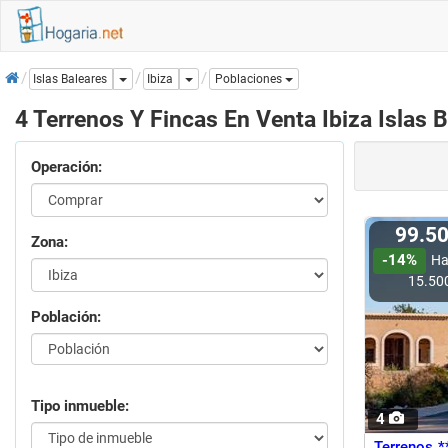
Inicio
Dropdown
Dropdown
Ibiza
Islas Baleares
Poblaciones
4 Terrenos Y Fincas En Venta Ibiza Islas 
Operación:
99.5
Zona:
-14%
Ha
15.50
Población:
Tipo inmueble:
4
Terrenos *