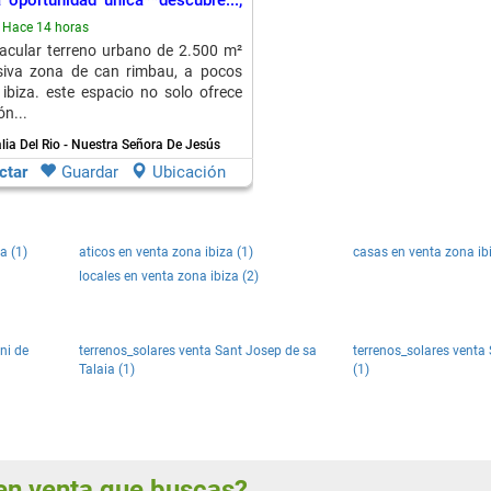
a oportunidad única**descubre...,
ia Del Rio
Hace 14 horas
acular terreno urbano de 2.500 m²
usiva zona de can rimbau, a pocos
ibiza. este espacio no solo ofrece
n...
lia Del Rio - Nuestra Señora De Jesús
ctar
Guardar
Ubicación
a (1)
aticos en venta zona ibiza (1)
casas en venta zona ib
locales en venta zona ibiza (2)
ni de
terrenos_solares venta Sant Josep de sa
terrenos_solares venta 
Talaia (1)
(1)
s en venta que buscas?