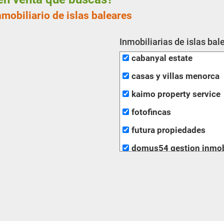
nmobiliario de islas baleares
Inmobiliarias de islas bal
cabanyal estate
casas y villas menorca
kaimo property service
fotofincas
futura propiedades
domus54 gestion inmobi
inmobiliaria clapes
com propiedad
fincas roque
bonnin sanso