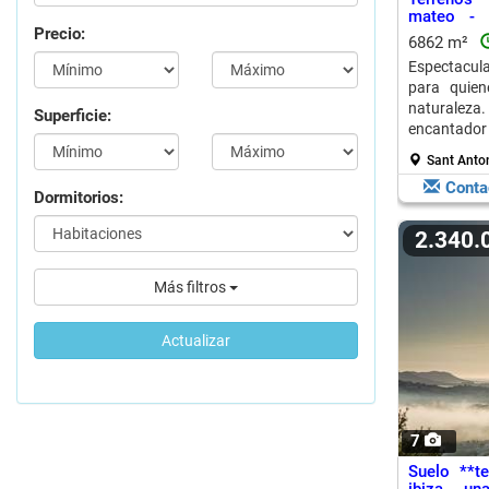
mateo - o
Precio:
Sant Anton
6862 m²
Espectacula
para quie
naturaleza
Superficie:
encantador 
Sant Anto
Conta
Dormitorios:
2.340
Más filtros
Actualizar
7
Suelo **t