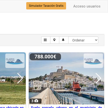
Simulador Tasación Gratis
Acceso usuarios
788.000€
3
asa ubicada en
Suelo parcela urbana en el municipio de