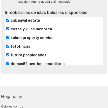
mensaje, ninguno quedará almacenado.
Inmobiliarias de islas baleares disponibles
cabanyal estate
casas y villas menorca
kaimo property service
fotofincas
futura propiedades
domus54 gestion inmobiliaria
inmobiliaria clapes
com propiedad
fincas roque
Hogaria.net
bonnin sanso
Quienes somos
alfa baleares