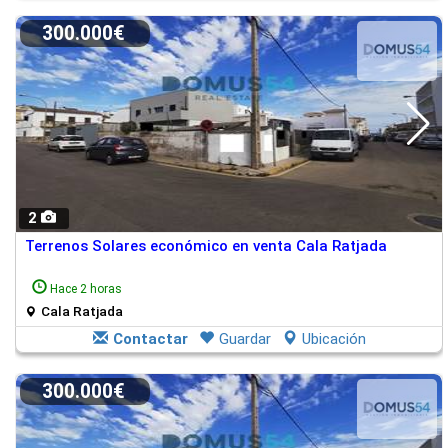
300.000€
2
Terrenos Solares económico en venta Cala Ratjada
Hace 2 horas
Cala Ratjada
Contactar
Guardar
Ubicación
300.000€