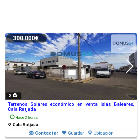
300.000€
2
Terrenos Solares económico en venta Islas Baleares,
Cala Ratjada
Hace 2 horas
Cala Ratjada
Contactar
Guardar
Ubicación