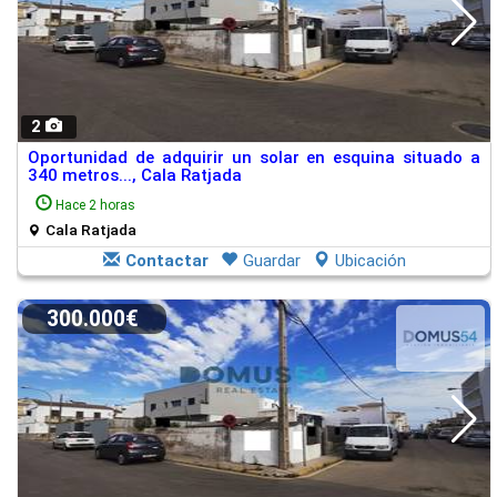
2
Oportunidad de adquirir un solar en esquina situado a
340 metros..., Cala Ratjada
Hace 2 horas
Cala Ratjada
Contactar
Guardar
Ubicación
300.000€