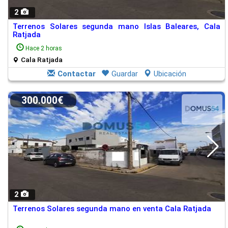
2
Terrenos Solares segunda mano Islas Baleares, Cala
Ratjada
Hace 2 horas
Cala Ratjada
Contactar
Guardar
Ubicación
300.000€
2
Terrenos Solares segunda mano en venta Cala Ratjada