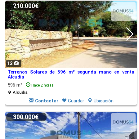
210.000€
12
Terrenos Solares de 596 m² segunda mano en venta
Alcudia
596 m²
Hace 2 horas
Alcudia
Contactar
Guardar
Ubicación
300.000€