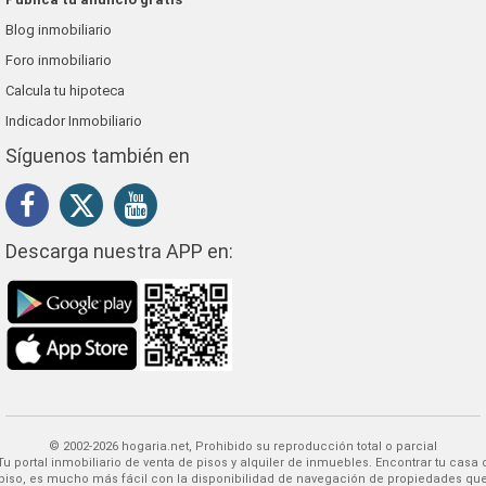
Blog inmobiliario
Foro inmobiliario
Calcula tu hipoteca
Indicador Inmobiliario
Síguenos también en
Descarga nuestra APP en:
© 2002-2026 hogaria.net, Prohibido su reproducción total o parcial
 alquiler de inmuebles. Encontrar tu casa o
piso, es mucho más fácil con la disponibilidad de navegación de propiedades qu