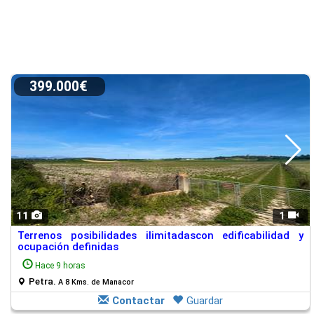
399.000€
11
1
Terrenos posibilidades ilimitadascon edificabilidad y
ocupación definidas
Hace 9 horas
Petra.
A 8 Kms. de Manacor
Contactar
Guardar