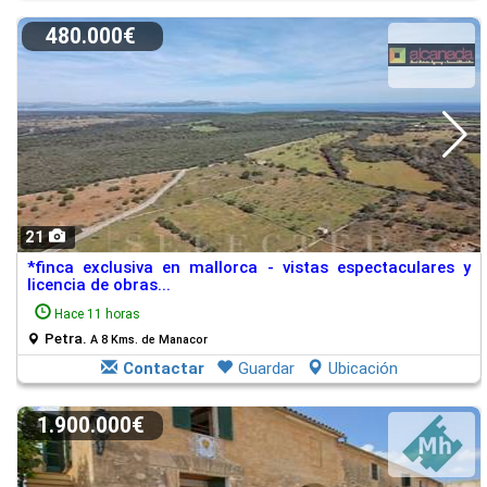
480.000€
21
*finca exclusiva en mallorca - vistas espectaculares y
licencia de obras...
Hace 11 horas
Petra.
A 8 Kms. de Manacor
Contactar
Guardar
Ubicación
1.900.000€