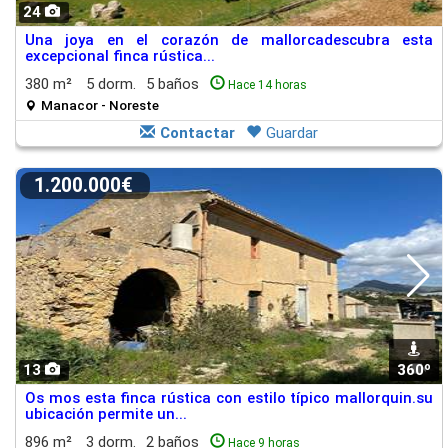
24
Una joya en el corazón de mallorcadescubra esta
excepcional finca rústica...
380 m²
5 dorm.
5 baños
Hace 14 horas
Manacor - Noreste
Contactar
Guardar
1.200.000€
13
360º
1
Os mos esta finca rústica con estilo típico mallorquin.su
ubicación permite un...
896 m²
3 dorm.
2 baños
Hace 9 horas