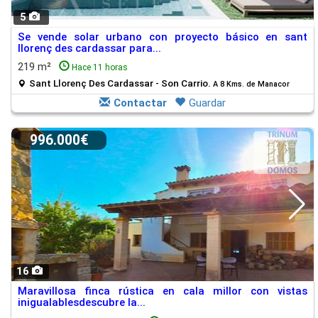
5
Se vende solar urbano con proyecto básico en sant
llorenç des cardassar para...
219 m²
Hace 11 horas
Sant Llorenç Des Cardassar - Son Carrio.
A 8 Kms. de Manacor
Contactar
Guardar
996.000€
16
Maravillosa finca rústica en cala millor con vistas
inigualablesdescubre la...