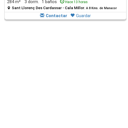
284 m²
3 dorm.
1 baños
Hace 13 horas
Sant Llorenç Des Cardassar - Cala Millor.
A 8 Kms. de Manacor
Contactar
Guardar