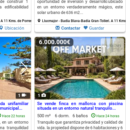
ede construir 1
oportunidad de inversión y desarrollo:ubicado
a edificabilidad
en un entorno verdaderamente mágico, este
solar urbano de 636 m2...
.
A 11 Kms. de Porreres
Llucmajor - Badia Blava-Badia Gran-Tolleri.
A 11 Kms. d
Ubicación
Contactar
Guardar
6.000.000€
1
1
a unifamiliar
Se vende finca en mallorca con piscina
municipal...
situada en un entorno natural tranquilo...
500 m²
6 dorm.
6 baños
Hace 22 horas
Hace 24 horas
, en un entorno
Tranquilo que garantiza privacidad y calidad de
na tranquilidad
vida. la propiedad dispone de 6 habitaciones y 6