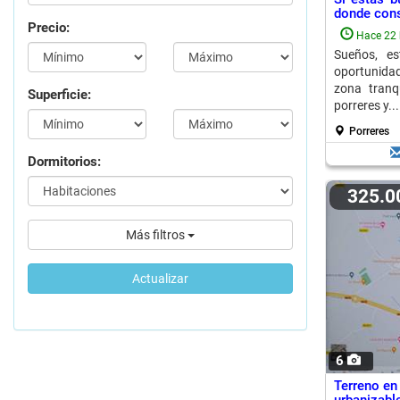
donde const
Precio:
Hace 22 
Sueños, es
oportunidad
zona tranq
Superficie:
porreres y...
Porreres
Dormitorios:
325.
Más filtros
Actualizar
6
Terreno en