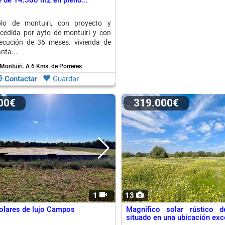
e de 14.500 m2 en pleno...
lo de montuiri, con proyecto y
ncedida por ayto de montuiri y con
jecución de 36 meses. vivienda de
nta...
 Montuïri.
A 6 Kms. de Porreres
Contactar
Guardar
000€
319.000€
1
13
olares de lujo Campos
Magnífico solar rústico
situado en una ubicación exc