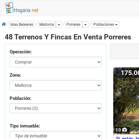
Inicio
Dropdown
Dropdown
Porreres
Islas Baleares
Mallorca
Poblaciones
48 Terrenos Y Fincas En Venta Porreres
Operación:
175.
Zona:
Población:
Tipo inmueble:
10
Si estás b