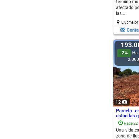
término mun
afectado po
las...
Llucmajor 
Conta
193.
-2%
Ha 
2.00
12
Parcela e
están las q
Hace 22 
Una vida.es
zona de llu