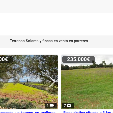
Terrenos Solares y fincas en venta
en porreres
000€
235.000€
1
7
uscando un terreno en mallorca
Finca rústica situada a 3 km 