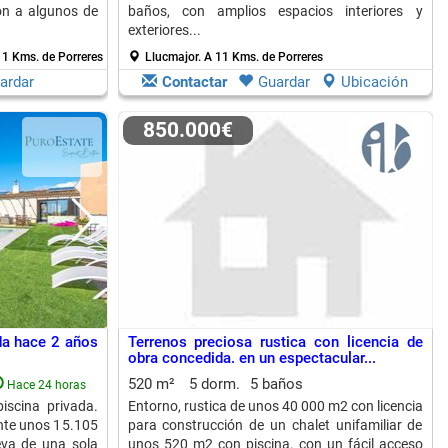
ón a algunos de
baños, con amplios espacios interiores y
exteriores...
11 Kms. de Porreres
Llucmajor.
A 11 Kms. de Porreres
ardar
Contactar
Guardar
Ubicación
850.000€
da hace 2 años
Terrenos preciosa rustica con licencia de
obra concedida. en un espectacular...
520 m²
5 dorm.
5 baños
Hace 24 horas
iscina privada.
Entorno, rustica de unos 40 000 m2 con licencia
nte unos 15.105
para construcción de un chalet unifamiliar de
va de una sola
unos 520 m2 con piscina. con un fácil acceso