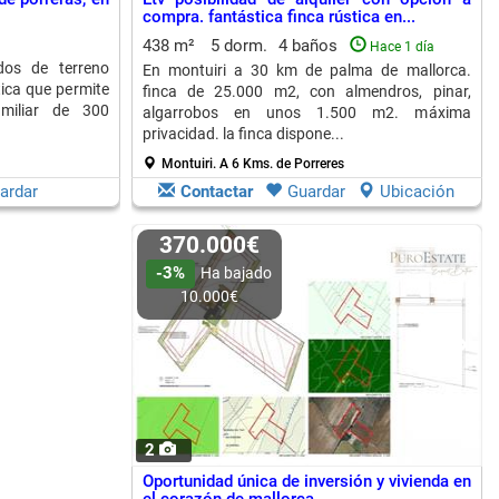
compra. fantástica finca rústica en...
438 m²
5 dorm.
4 baños
Hace 1 día
dos de terreno
En montuiri a 30 km de palma de mallorca.
tica que permite
finca de 25.000 m2, con almendros, pinar,
amiliar de 300
algarrobos en unos 1.500 m2. máxima
privacidad. la finca dispone...
Montuiri.
A 6 Kms. de Porreres
ardar
Contactar
Guardar
Ubicación
370.000€
-3%
Ha bajado
10.000€
2
Oportunidad única de inversión y vivienda en