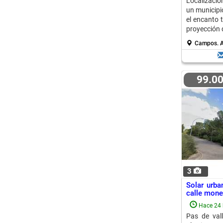
Localizaci
un municipi
el encanto 
proyección d
Campos.
A
99.0
3
Solar urb
calle monet
Hace 24 
Pas de vall