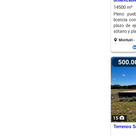
urbanizabl
14500 m²
Pleno pueb
licencia co
plazo de e
sótano y pla
Montuiri -
500.
15
Terrenos S