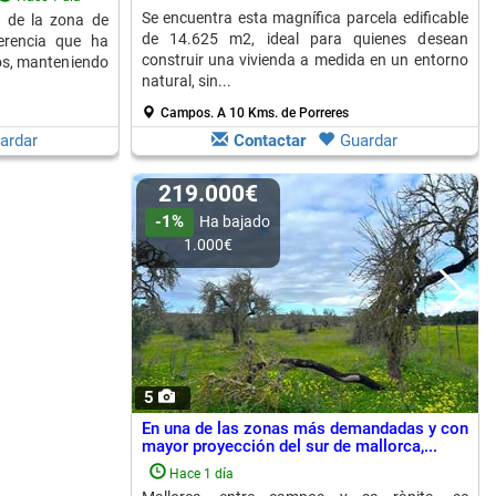
Se encuentra esta magnífica parcela edificable
 de la zona de
de 14.625 m2, ideal para quienes desean
erencia que ha
construir una vivienda a medida en un entorno
los, manteniendo
natural, sin...
Campos.
A 10 Kms. de Porreres
ardar
Contactar
Guardar
219.000€
-1%
Ha bajado
1.000€
5
En una de las zonas más demandadas y con
mayor proyección del sur de mallorca,...
Hace 1 día