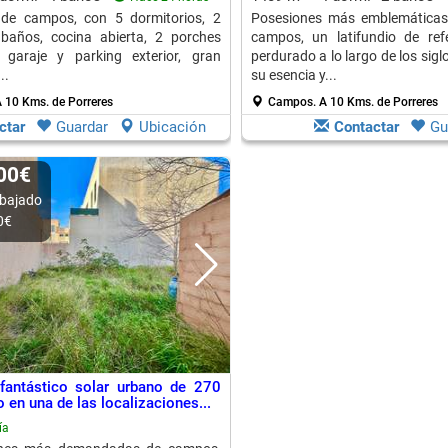
 de campos, con 5 dormitorios, 2
Posesiones más emblemáticas
 baños, cocina abierta, 2 porches
campos, un latifundio de ref
, garaje y parking exterior, gran
perdurado a lo largo de los sig
..
su esencia y...
 10 Kms. de Porreres
Campos.
A 10 Kms. de Porreres
ctar
Guardar
Ubicación
Contactar
Gu
000€
bajado
0€
fantástico solar urbano de 270
 en una de las localizaciones...
ía