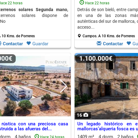
ace 22 horas
Hace 22 horas
terrenos solares Segunda mano,
Detrás de son bieló, entre camp
rrenos solares dispone de
en una de las zonas más 
 No
auténticas del sur de mallorca, 
acceso...
 10 Kms. de Porreres
Campos.
A 10 Kms. de Porreres
Contactar
Guardar
Contactar
Gu
.000€
1.100.000€
16
 rústica con una preciosa casa
Un legado histórico en e
truida a las afueras del...
mallorcas’alqueria fosca es u
 dorm.
4 baños
1409 m²
4 dorm.
2 baños
Hace 24 horas