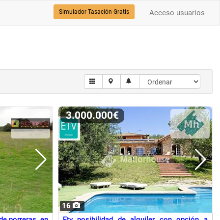
Simulador Tasación Gratis
Acceso usuarios
3.000.000€
16
de porreras, en
Etv posibilidad de alquiler con opción a