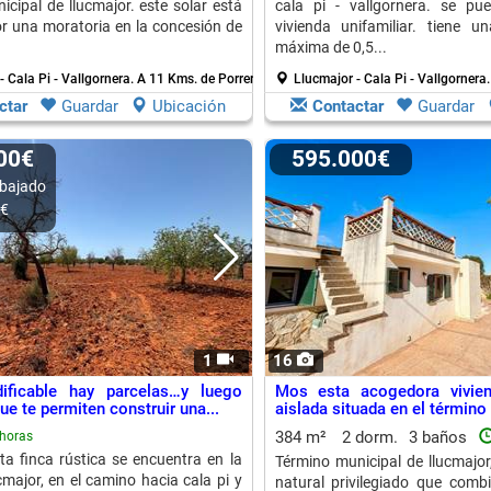
icipal de llucmajor. este solar está
cala pi - vallgornera. se pu
r una moratoria en la concesión de
vivienda unifamiliar. tiene un
máxima de 0,5...
- Cala Pi - Vallgornera.
A 11 Kms. de Porreres
Llucmajor - Cala Pi - Vallgornera
ctar
Guardar
Ubicación
Contactar
Guardar
000€
595.000€
bajado
0€
1
16
dificable hay parcelas…y luego
Mos esta acogedora viviend
ue te permiten construir una...
aislada situada en el término 
384 m²
2 dorm.
3 baños
horas
ta finca rústica se encuentra en la
Término municipal de llucmajor
cmajor, en el camino hacia cala pi y
natural privilegiado que combi