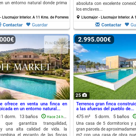
 en un entorno natural donde prima
absoluta con excelente conexi
los enclaves...
- Llucmajor Interior.
A 11 Kms. de Porreres
Llucmajor - Llucmajor Interior.
A 
Contactar
Guardar
Contactar
Gu
.000€
2.995.000€
25
e ofrece en venta una finca en
Terrenos gran finca construi
icada en un entorno natural...
a las afueras del pueblo de...
11 dorm.
13 baños
475 m²
5 dorm.
5 baños
Hace 24 horas
do que garantiza tranquilidad,
Una casa de 5 dormitorios y p
 y una alta calidad de vida. la
gran parcela de aproximadame
combina el encanto de las fincas
m2 con una casa de obra nue