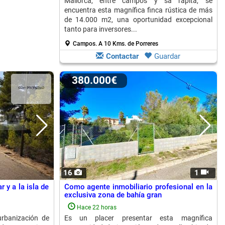
Mallorca, entre campos y sa ràpita, se
encuentra esta magnífica finca rústica de más
de 14.000 m2, una oportunidad excepcional
tanto para inversores...
Campos.
A 10 Kms. de Porreres
Contactar
Guardar
380.000€
16
1
 y a la isla de
Como agente inmobiliario profesional en la
exclusiva zona de bahía gran
Hace 22 horas
urbanización de
Es un placer presentar esta magnífica