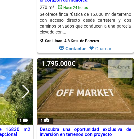
el corazón de mallorca
270 m²
Hace 24 horas
Se ofrece finca rústica de 15.000 m² de terreno
con acceso directo desde carretera y dos
caminos privados que conducen a una parcela
elevada con...
Sant Joan.
A 8 Kms. de Porreres
Contactar
Guardar
1.795.000€
1
1
 de 16830 m2
Descubra una oportunidad exclusiva de
epcional
inversión en terrenos con proyecto