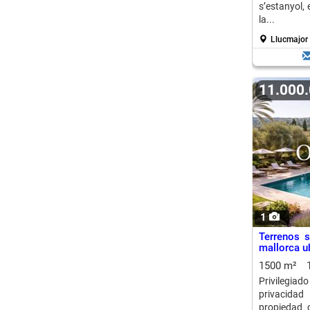
s’estanyol,
la...
Llucmajor 
11.000
1
Terrenos s
mallorca ub
1500 m²
Privilegia
privacidad
propiedad 