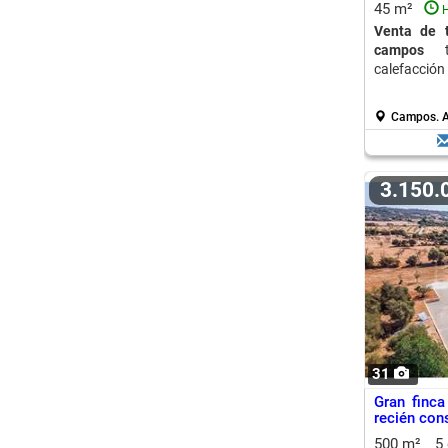
45 m²
H
Venta de 
campos
te
calefacción
Campos.
A
3.150
31
Gran finca
recién cons
500 m²
5