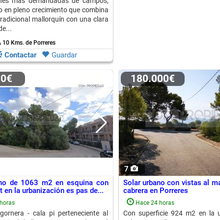
ones más demandadas de campos,
o en pleno crecimiento que combina
tradicional mallorquín con una clara
e...
 10 Kms. de Porreres
Contactar
Guardar
00€
180.000€
7
ano de 1063 m2 en esquina con
Solar urbano con vistas al mar
 en la urbanización es pas de...
cabrera en Porreres
horas
Hace 24 horas
gornera - cala pi perteneciente al
Con superficie 924 m2 en la 