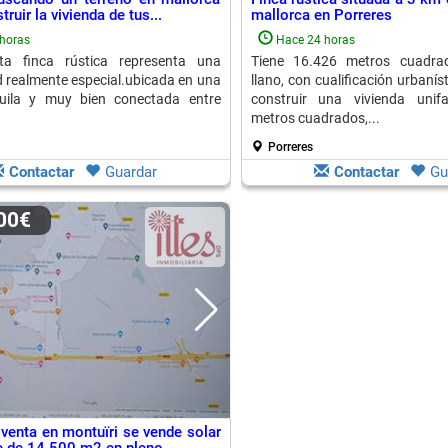
ruir la vivienda de tus...
mallorca en Porreres
horas
Hace 24 horas
ta finca rústica representa una
Tiene 16.426 metros cuadra
 realmente especial.ubicada en una
llano, con cualificación urbanís
uila y muy bien conectada entre
construir una vivienda unif
metros cuadrados,...
Porreres
Contactar
Guardar
Contactar
Gu
000€
 venta en montuïri se vende solar