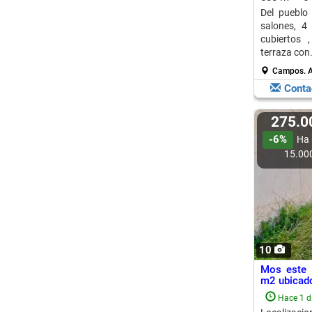
Del pueblo
salones, 4
cubiertos 
terraza con.
Campos.
A
Conta
275.
-6%
Ha 
15.00
10
Mos este 
m2 ubicado
Hace 1 d