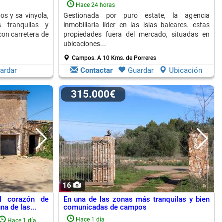
Hace 24 horas
os y sa vinyola,
Gestionada por puro estate, la agencia
tranquilas y
inmobiliaria líder en las islas baleares. estas
con carretera de
propiedades fuera del mercado, situadas en
ubicaciones...
Campos.
A 10 Kms. de Porreres
ardar
Contactar
Guardar
Ubicación
315.000€
16
l corazón de
En una de las zonas más tranquilas y bien
na de las...
comunicadas de campos
Hace 1 día
Hace 1 día