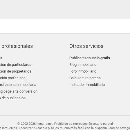
fincas roque
bonnin sanso
alfa baleares
 profesionales
Otros servicios
as
Publica tu anuncio gratis
ión de particulares
Blog inmobiliario
ión de propietarios
Foro inmobiliario
ción profesional
Calcula tu hipoteca
ofesional inmobiliaria
Indicador Inmobiliario
g page alta conversión
 de publicación
© 2002-2026 hogaria.net, Prohibido su reproducción total o parcial
er de inmuebles. Encontrar tu casa o piso, es mucho más fácil con la disponibilidad de nav