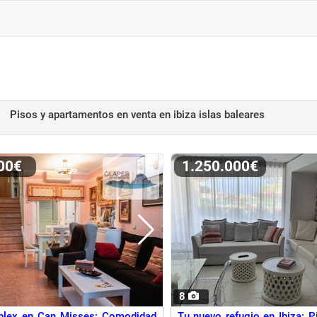
Pisos y apartamentos en venta
en ibiza islas baleares
000€
1.250.000€
8
iplex en Can Misses: Comodidad
Tu nuevo refugio en Ibiza: 