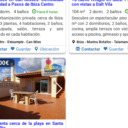
idad a Pasos de Ibiza Centro
con vistas a Dalt Vila
 dorm.
4 baños
104 m²
2 dorm.
2 baños
Hace 8 horas
urbanización privada cerca de Ibiza
Descubre un espectacular piso 
 3 plantas, 4 habitaciones, 3 baños,
m² con 2 dormitorios, 2 baños,
uipada, salón, terraza y aire
cocina, amplia terraza con vist
do en cada habitación.
acceso a piscina, gimnasio y sp
ntro - S'eixample - Can Miss
Ibiza - Marina Botafoc - Talaman
ctar
Guardar
Ubicación
Contactar
Guardar
000€
enta cerca de la playa en Santa