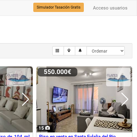
Simulador Tasación Gratis
Acceso usuarios
550.000€
15
Piso de 104 m²
Piso en venta en Santa Eulalia del Río