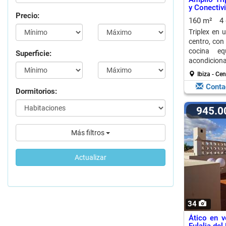
y Conectiv
Precio:
160 m²
4
Triplex en 
centro, con
cocina eq
Superficie:
acondiciona
Ibiza - Ce
Conta
Dormitorios:
945.
Más filtros
Actualizar
34
Ático en v