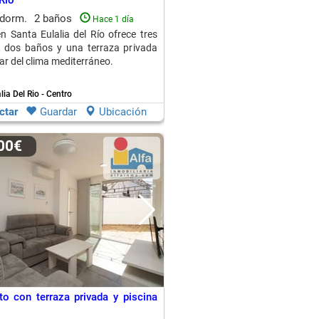
 Río
 dorm.
2 baños
Hace 1 día
en Santa Eulalia del Río ofrece tres
, dos baños y una terraza privada
ar del clima mediterráneo.
lia Del Rio - Centro
ctar
Guardar
Ubicación
000€
o con terraza privada y piscina