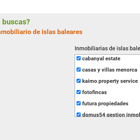
ue buscas?
nmobiliario de islas baleares
Inmobiliarias de islas bal
cabanyal estate
casas y villas menorca
kaimo property service
fotofincas
futura propiedades
domus54 gestion inmobi
inmobiliaria clapes
com propiedad