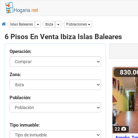
Inicio
Dropdown
Dropdown
Ibiza
Islas Baleares
Poblaciones
6 Pisos En Venta Ibiza Islas Baleares
Operación:
830.
Zona:
Población:
Tipo inmueble:
22
Amplio Tr