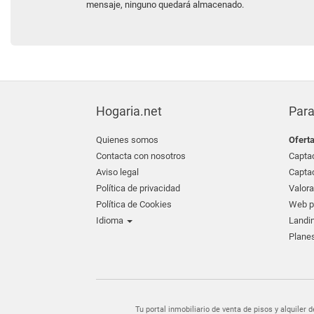
mensaje, ninguno quedará almacenado.
Hogaria.net
Para
Quienes somos
Ofert
Contacta con nosotros
Captac
Aviso legal
Captac
Política de privacidad
Valora
Política de Cookies
Web pr
Idioma
Landin
Planes
Tu portal inmobiliario de venta de pisos y alquil