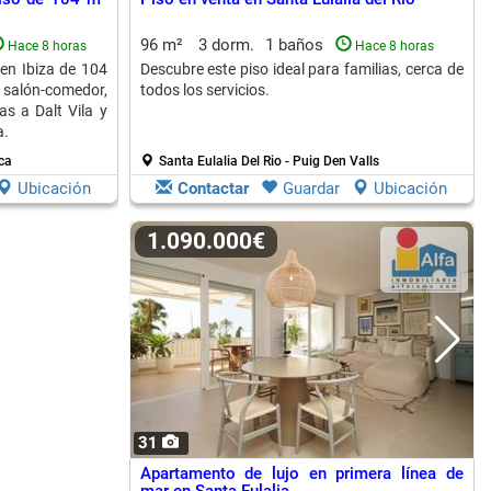
96 m²
3 dorm.
1 baños
Hace 8 horas
Hace 8 horas
en Ibiza de 104
Descubre este piso ideal para familias, cerca de
 salón-comedor,
todos los servicios.
as a Dalt Vila y
a.
ca
Santa Eulalia Del Rio - Puig Den Valls
Ubicación
Contactar
Guardar
Ubicación
1.090.000€
31
Apartamento de lujo en primera línea de