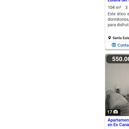
Eulalia del
104 m²
3
Este ático 
dormitorios
para disfrut
Santa Eula
Conta
550.
17
Apartament
en Es Canà