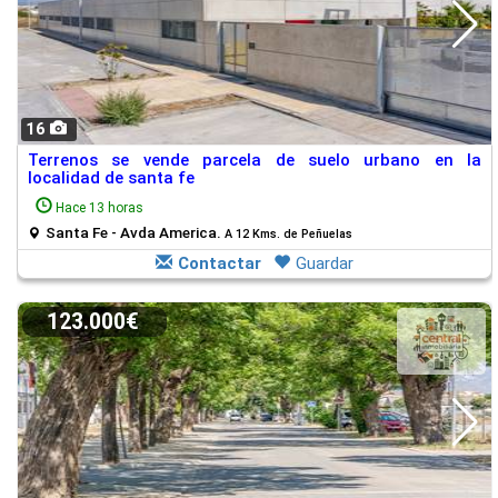
16
Terrenos se vende parcela de suelo urbano en la
localidad de santa fe
Hace 13 horas
Santa Fe - Avda America.
A 12 Kms. de Peñuelas
Contactar
Guardar
123.000€