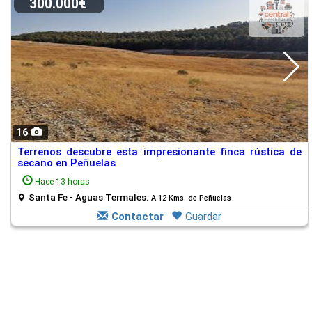
300.000€
16
Terrenos descubre esta impresionante finca rústica de
secano en Peñuelas
Hace 13 horas
Santa Fe - Aguas Termales.
A 12 Kms. de Peñuelas
Contactar
Guardar