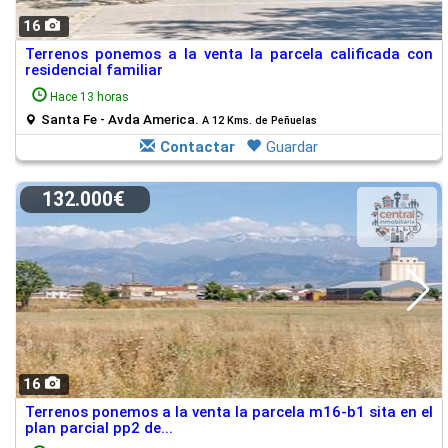
16
Terrenos ponemos a la venta la parcela calificada con
residencial familiar
Hace 13 horas
Santa Fe - Avda America.
A 12 Kms. de Peñuelas
Contactar
Guardar
132.000€
16
Terrenos ponemos a la venta la parcela m16-b1 sita en el
plan parcial pp2 de...