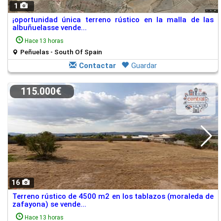
1
¡oportunidad única terreno rústico en la malla de las
albuñuelasse vende...
Hace 13 horas
Peñuelas - South Of Spain
Contactar
Guardar
115.000€
16
Terreno rústico de 4500 m2 en los tablazos (moraleda de
zafayona) se vende...
Hace 13 horas