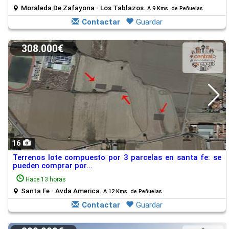
Moraleda De Zafayona - Los Tablazos.
A 9 Kms. de Peñuelas
Contactar
Guardar
308.000€
16
Terrenos lote compuesto por 3 parcelas en santa fe: se
pueden comprar por...
Hace 13 horas
Santa Fe - Avda America.
A 12 Kms. de Peñuelas
Contactar
Guardar