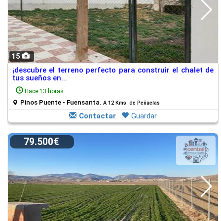
15
¡descubre el terreno perfecto para construir el chalet de
tus sueños en...
Hace 13 horas
Pinos Puente - Fuensanta.
A 12 Kms. de Peñuelas
Contactar
Guardar
79.500€