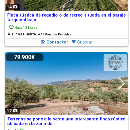
14
Finca rústica de regadío o de recreo situada en el paraje
tarquinal bajo
Hace 13 horas
Pinos Puente.
A 12 Kms. de Peñuelas
Contactar
Guardar
79.900€
12
Terrenos se pone a la venta una interesante finca rústica
ubicada en la zona de...