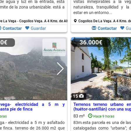
de agua y luz en la entrada, está
vistas inmejorables a la ve
límite de la zona urbanizable. está a
naturaleza, tranquilidad y l
estar en un entorno...
De La Vega - Cogollos Vega.
A 4 Kms. de Alfacar
Cogollos De La Vega.
A 4 Kms. de
Contactar
Guardar
Contactar
Gu
00€
36.000€
15
 vega- electricidad a 5 m y
Terrenos terreno urbano e
asta pie de finca
(huétor-santillán) con una sup
83 m²
oras
Hace 9 horas
ga.- electricidad a 5 m y asfaltado
83m.esta parcela es una de la
e finca. terreno de 26.000 m2 que
catalogadas como "urbana"; d