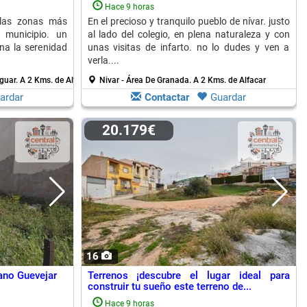
Hace 9 horas
 las zonas más
En el precioso y tranquilo pueblo de nívar. justo
l municipio. un
al lado del colegio, en plena naturaleza y con
na la serenidad
unas visitas de infarto. no lo dudes y ven a
verla....
aguar.
A 2 Kms. de Alfacar
Nivar - Área De Granada.
A 2 Kms. de Alfacar
ardar
Contactar
Guardar
20.179€
16
ano Guevejar
Terrenos ¡descubre el lugar ideal para
construir tu sueño este terreno de...
Hace 9 horas