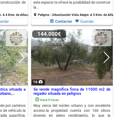
construcción de
este espacio te ofrece la posibilidad de construir
la...
o.
A 4 Kms. de Alfacar
Peligros - Urbanización Vista Alegre.
A 5 Kms. de Alfaca
ardar
Contactar
Guardar
144.000€
16
tica situada a
Se vende magnífica finca de 11000 m2 de
rbano,...
regadío situada en peligros
Hace 9 horas
odo por caminos
Muy cerca del núcleo urbano y con excelente
o de vehículo.la
acceso.la propiedad cuenta con 160 olivos
lia superficie,
jóvenes en pleno rendimiento, lo que la