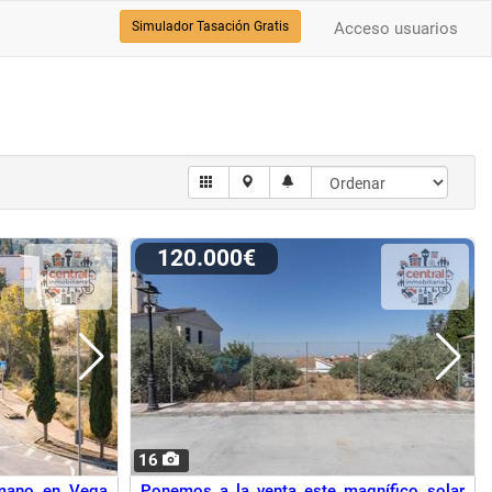
Simulador Tasación Gratis
Acceso usuarios
120.000€
16
 mano en Vega
Ponemos a la venta este magnífico solar