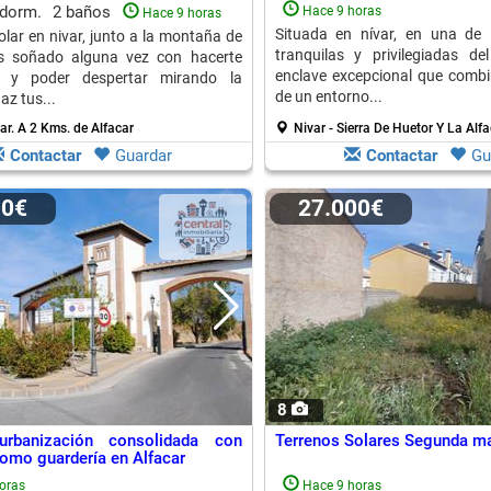
 dorm.
2 baños
Hace 9 horas
Hace 9 horas
Situada en nívar, en una de
olar en nivar, junto a la montaña de
tranquilas y privilegiadas de
 soñado alguna vez con hacerte
enclave excepcional que combi
a y poder despertar mirando la
de un entorno...
z tus...
ar.
A 2 Kms. de Alfacar
Nivar - Sierra De Huetor Y La Alf
Contactar
Guardar
Contactar
Gu
00€
27.000€
8
urbanización consolidada con
Terrenos Solares Segunda m
como guardería en Alfacar
oras
Hace 9 horas