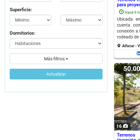
para proyec
Superficie:
Hace 9 h
Ubicada e
cuenta con
conexión a 
Dormitorios:
rodeado de 
Alfacar -
Más filtros
50.0
Actualizar
16
Terrenos