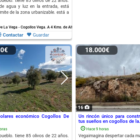
 pueblo. tiene 85 olivos de 22 años.
de agua y luz en la entrada, está
límite de la zona urbanizable. está a
De La Vega - Cogollos Vega.
A 4 Kms. de Alfacar
Contactar
Guardar
00€
18.000€
16
Solares económico Cogollos De
Un rincón único para constr
tus sueños en cogollos de la.
oras
Hace 9 horas
 pueblo. tiene 85 olivos de 22 años.
Vegaimagina despertar cada m