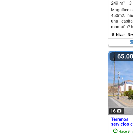
249 m²
3
Magnífico s
450m2. has
una casit
montaña? ha
Nivar - Nív
65.0
16
Terrenos 
servicios 
Hace 9 h