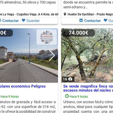
70 almendros, 50 olivos y 700 cepas
donde se encuentra.permite la 
semi-sótano y...
De La Vega - Cogollos Vega.
A 4 Kms. de Alfacar
Huetor De Santillan - Prado Negr
Contactar
Guardar
Contactar
Gu
00€
74.000€
16
olares económico Peligros
Se vende magnífica finca rús
escasos minutos del núcleo u
Hace 9 horas
Hace 9 horas
inutos de granada y fácil acceso a
Urbano, con acceso fácil y cóm
a-92. con una superficie de 318 m2,
anchos, ideal para cualquier tip
 te ofrece la posibilidad de construir
propiedad cuenta con una amp