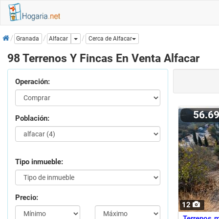
Inicio
Dropdown
Alfacar
Granada
Cerca de Alfacar
98 Terrenos Y Fincas En Venta Alfacar
Operación:
56.6
Población:
Tipo inmueble:
Precio:
12
Terrenos m