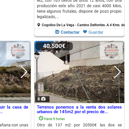
M2, con 165 olivos de unos 12 años, con una
producción este año 2021 de casi 4000 kilos,
tiene algunos frutales, dispone de pozo propio
legalizado,...
Cogollos De La Vega - Camino Deifontes.
A 4 Kms. de Al
Contactar
Guardar
40.500€
8
uir la casa de
Terrenos ponemos a la venta dos solares
..
urbanos de 145m2 por el precio de...
Hace 9 horas
añana con unas
Otro de 137 m2 por 20500€ las dos se