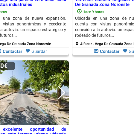
tos industriales
De Granada Zona Noroeste
oras
Hace 9 horas
n una zona de nueva expansión,
Ubicada en una zona de nue
 vistas panorámicas y excelente
cuenta con vistas panorámic
la autovía. un espacio estratégico y
conexión a la autovía. un espac
futuros...
rodeado de futuros...
 Vega De Granada Zona Noroeste
Alfacar - Vega De Granada Zona 
Contactar
Guardar
Contactar
Gu
00€
 excelente oportunidad de