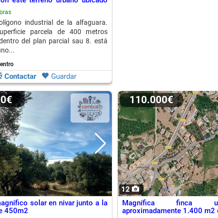
con este terreno urbano ubicado
oras
lígono industrial de la alfaguara.
perficie parcela de 400 metros
entro del plan parcial sau 8. está
no...
Centro
Contactar
Guardar
00€
110.000€
12
gnífico solar en nivar junto a la
Magnífica finca 
e 450m2
aproximadamente 1.400 m2 e