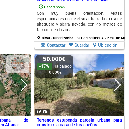
urbanizacion los caracolillos en nivar,...
Hace 9 horas
Con muy buena orientacion, vistas
espectaculares desde el solar hacia la sierra de
alfaguara y sierra nevada, con 45 metros de
fachada, en la zona...
Nivar - Urbanizacion Los Caracolillos.
A 2 Kms. de Alfac
Contactar
Guardar
Ubicación
50.000€
-17%
Ha bajado
10.000€
16
urbana de
Terrenos estupenda parcela urbana para
n Alfacar
construir la casa de tus sueños