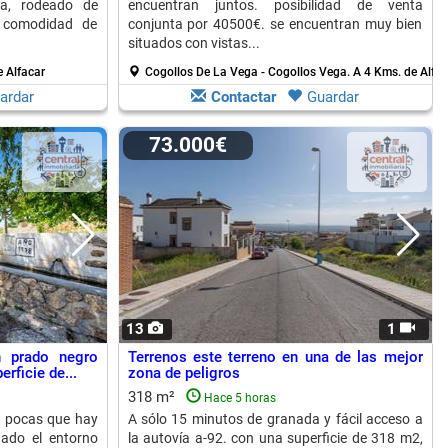
ga, rodeado de
encuentran juntos. posibilidad de venta
a comodidad de
conjunta por 40500€. se encuentran muy bien
situados con vistas...
 Alfacar
Cogollos De La Vega - Cogollos Vega.
A 4 Kms. de Alfac
ardar
Contactar
Guardar
73.000€
13
1
n prado negro
Terrenos este terreno en una de las mejor
erficie de...
zona de peligros
318 m²
Hace 5 horas
s pocas que hay
A sólo 15 minutos de granada y fácil acceso a
ado el entorno
la autovía a-92. con una superficie de 318 m2,