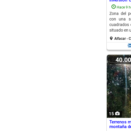
inversión 
en...
Hace 9 h
Zona del po
con una su
cuadrados d
situado en u
Alfacar - 
40.0
15
Terrenos ma
montaña d