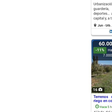
Urbanizaci
guardería,
deportes… 
capital y, a t
Jun - Urb
60.0
-11%
Ha
7.00
16
Terrenos 
riego en co
Hace 5 h