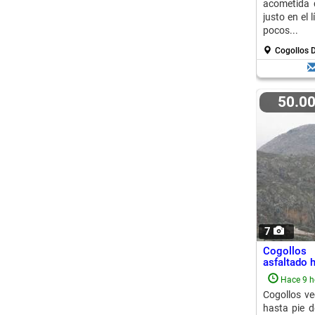
acometida 
justo en el 
pocos...
Cogollos 
50.0
7
Cogollos
asfaltado h
Hace 9 h
Cogollos ve
hasta pie d