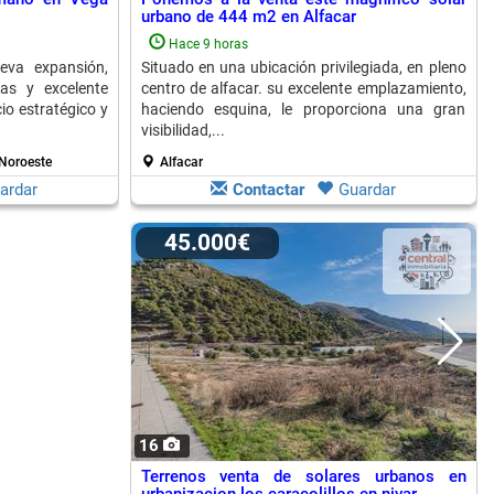
urbano de 444 m2 en Alfacar
Hace 9 horas
va expansión,
Situado en una ubicación privilegiada, en pleno
as y excelente
centro de alfacar. su excelente emplazamiento,
io estratégico y
haciendo esquina, le proporciona una gran
visibilidad,...
Noroeste
Alfacar
ardar
Contactar
Guardar
45.000€
16
Terrenos venta de solares urbanos en