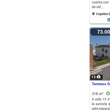
cuenta con 
de vid....
Cogollos 
73.0
13
Terrenos S
318 m²
A sólo 15 m
la autovía 
este espacio