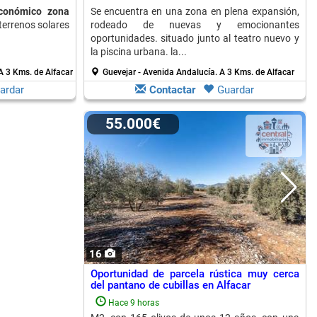
económico zona
Se encuentra en una zona en plena expansión,
terrenos solares
rodeado de nuevas y emocionantes
oportunidades. situado junto al teatro nuevo y
la piscina urbana. la...
A 3 Kms. de Alfacar
Guevejar - Avenida Andalucía.
A 3 Kms. de Alfacar
ardar
Contactar
Guardar
55.000€
16
Oportunidad de parcela rústica muy cerca
del pantano de cubillas en Alfacar
Hace 9 horas