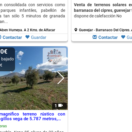
ón consolidada con servicios como
Venta de terrenos solares 
 parques infantiles, pabellón de
barranaco del cipres, guevejar
a tan sólo 5 minutos de granada
dispone de calefacción No
an...
. Aben Humeya.
A 2 Kms. de Alfacar
Guevejar - Barranaco Del Cipres.
Contactar
Guardar
Contactar
Gu
00€
 bajado
0€
1
magnifico terreno rústico con
gillos vega de 5.787 metros,...
oras