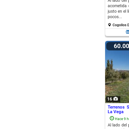
Al lado del
acometida 
justo en el 
pocos...
Cogollos 
60.0
16
Terrenos 
La Vega
Hace 9 h
Al lado del