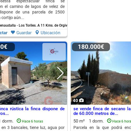
osesta espectacular finca se
en el camino de lagos de velez de
dispone de una parcela de 2500
 cortijo aún...
enaudalla - Los Toriles.
A 11 Kms. de Orgiva
ctar
Guardar
Ubicación
00€
180.000€
40
inca rústica la finca dispone de
se vende finca de secano la
os...
de 60.000 metros de...
1 dorm.
50 m²
1 dorm.
Hace 6 horas
Hace 6 hor
s en 3 bancales, tiene luz, agua por
Parcela en la que podrá en