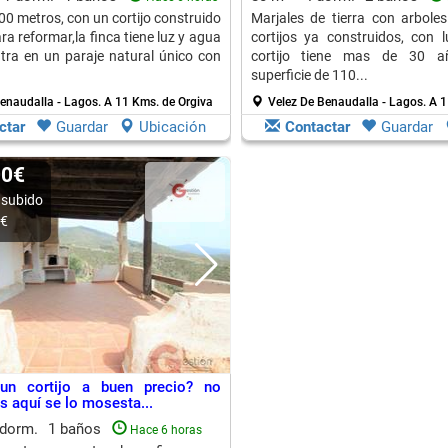
0 metros, con un cortijo construido
Marjales de tierra con arboles
a reformar,la finca tiene luz y agua
cortijos ya construidos, con 
tra en un paraje natural único con
cortijo tiene mas de 30 a
superficie de 110...
enaudalla - Lagos.
A 11 Kms. de Orgiva
Velez De Benaudalla - Lagos.
A 1
ctar
Guardar
Ubicación
Contactar
Guardar
00€
 subido
0€
un cortijo a buen precio? no
 aquí se lo mosesta...
 dorm.
1 baños
Hace 6 horas