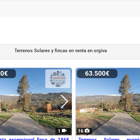
Terrenos Solares y fincas en venta
en orgiva
00€
63.500€
1
16
ta excepcional finca de 1868
Terrenos Solares econó