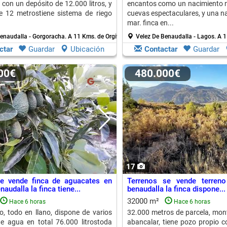
 con un depósito de 12.000 litros, y
encantos como un nacimiento n
e 12 metrostiene sistema de riego
cuevas espectaculares, y una na
mar. finca en...
Benaudalla - Gorgoracha.
A 11 Kms. de Orgiva
Velez De Benaudalla - Lagos.
A 1
ctar
Guardar
Ubicación
Contactar
Guardar
900€
480.000€
17
se vende finca de aguacates en
Terrenos se vende terren
naudalla la finca tiene...
benaudalla la finca dispone...
32000 m²
Hace 6 horas
Hace 6 horas
, todo en llano, dispone de varios
32.000 metros de parcela, mon
e agua en total 76.000 litrostoda
abancalar, tiene pozo propio co