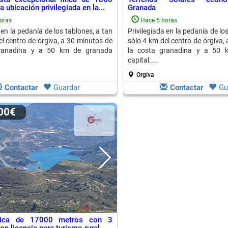
 ubicación privilegiada en la...
Granada
oras
Hace 5 horas
 en la pedanía de los tablones, a tan
Privilegiada en la pedanía de lo
el centro de órgiva, a 30 minutos de
sólo 4 km del centro de órgiva,
granadina y a 50 km de granada
la costa granadina y a 50 
capital....
Orgiva
Contactar
Guardar
Contactar
Gu
000€
stica de 17000 metros con 3