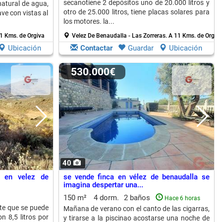
secanotiene 2 depósitos uno de 20.000 litros y
atural de agua,
otro de 25.000 litros, tiene placas solares para
ve con vistas al
los motores. la...
1 Kms. de Orgiva
Velez De Benaudalla - Las Zorreras.
A 11 Kms. de Orgiv
Ubicación
Contactar
Guardar
Ubicación
530.000€
40
o en velez de
se vende finca en vélez de benaudalla se
imagina despertar una...
150 m²
4 dorm.
2 baños
Hace 6 horas
te que se puede
Mañana de verano con el canto de las cigarras,
n 8,5 litros por
y tirarse a la piscinao acostarse una noche de