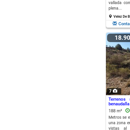
vallada co
plena...
Velez De B
Conta
18.9
7
Terrenos
benaudalla 
188 m²
Metros se e
una zona en
vistas al