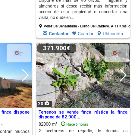
Dispone de mas de 40 olivos, 1 higuera, y
almendros si desea recibir más información
acerca de esta propiedad o concertar una
visita, no dude en...
Velez De Benaudalla - Llano Del Caldero.
A 11 Kms. de O
Contactar
Guardar
Ubicación
371.900€
20
 finca dispone
Terrenos se vende finca rústica la finca
dispone de 82.000...
82000 m²
Hace 6 horas
as
2 hectáreas de regadío, lo demás es
contrar muchos