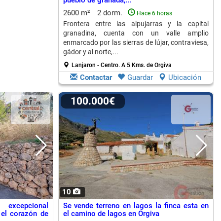
pueblo de granada,...
2600 m²
2 dorm.
Hace 6 horas
Frontera entre las alpujarras y la capital
granadina, cuenta con un valle amplio
enmarcado por las sierras de lújar, contraviesa,
gádor y al norte,...
Lanjaron - Centro.
A 5 Kms. de Orgiva
Contactar
Guardar
Ubicación
100.000€
10
 excepcional
Se vende terreno en lagos la finca esta en
 el corazón de
el camino de lagos en Orgiva