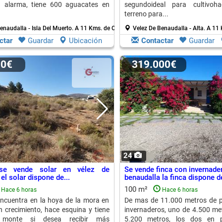
n alarma, tiene 600 aguacates en
segundoideal para cultivoh
terreno para...
enaudalla - Isla Del Muerto.
A 11 Kms. de Orgiva
Velez De Benaudalla - Alta.
A 11 
ctar
Guardar
Ubicación
Contactar
Guardar
00€
319.000€
24
 se vende solar en vélez de
Se vende finca con invernade
el solar dispone de...
benaudalla la finca dispone d
100 m²
Hace 6 horas
Hace 6 horas
ncuentra en la hoya de la mora en
De mas de 11.000 metros de p
 crecimiento, hace esquina y tiene
invernaderos, uno de 4.500 met
 monte si desea recibir más
5.200 metros, los dos en 