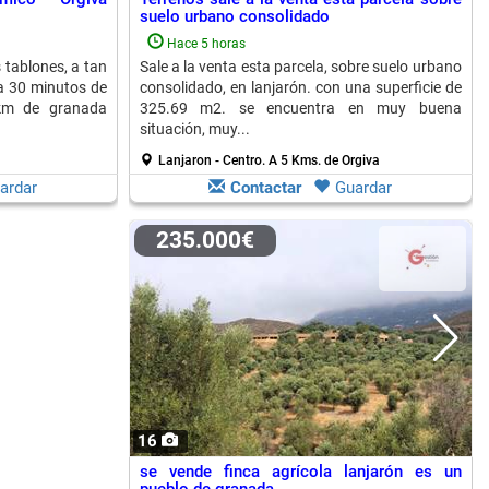
suelo urbano consolidado
Hace 5 horas
s tablones, a tan
Sale a la venta esta parcela, sobre suelo urbano
 a 30 minutos de
consolidado, en lanjarón. con una superficie de
km de granada
325.69 m2. se encuentra en muy buena
situación, muy...
Lanjaron - Centro.
A 5 Kms. de Orgiva
ardar
Contactar
Guardar
235.000€
16
se vende finca agrícola lanjarón es un