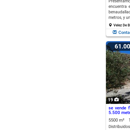
Presentam
encuentra 
benaudalla
metros, y un
Velez De B
Conta
61.0
19
se vende f
5.500 metr
5500 m²
Distribuido