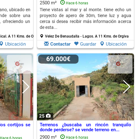
2500 m²
Hace 6 horas
bano, ubicado en
Tiene vistas al mar y al monte. tiene echo un
ende sobre una
proyecto de apero de 30m, tiene luz y agua
, ofreciendo un
cerca si desea recibir más información acerca
de esta...
ical.
A 11 Kms. de Orgiva
Velez De Benaudalla - Lagos.
A 11 Kms. de Orgiva
Ubicación
Contactar
Guardar
Ubicación
69.000€
25
dos cortijos se
Terrenos ¿buscaba un rincón tranquilo
donde perderse? se vende terreno en...
2900 m²
Hace 6 horas
Hace 6 horas