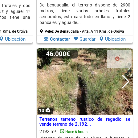
De benaudalla, el terreno dispone de 2900
 frutales y dos
metros, tiene varios arboles frutales
luz y aguael 1º
sembrados, esta casi todo en llano y tiene 2
ños tiene una
bancales, y agua de...
1 Kms. de Orgiva
Velez De Benaudalla - Alta.
A 11 Kms. de Orgiva
Ubicación
Contactar
Guardar
Ubicación
46.000€
10
Terrenos terreno rustico de regadio se
vende terreno de 2.192...
2192 m²
Hace 6 horas