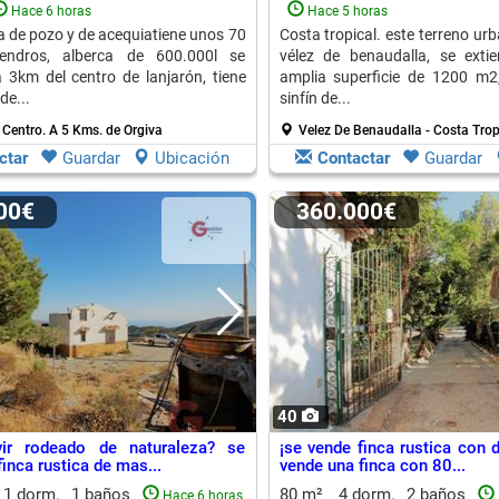
la...
Hace 6 horas
Hace 5 horas
 de pozo y de acequiatiene unos 70
Costa tropical. este terreno ur
mendros, alberca de 600.000l se
vélez de benaudalla, se exti
 3km del centro de lanjarón, tiene
amplia superficie de 1200 m2
de...
sinfín de...
 Centro.
A 5 Kms. de Orgiva
Velez De Benaudalla - Costa Trop
ctar
Guardar
Ubicación
Contactar
Guardar
000€
360.000€
40
vir rodeado de naturaleza? se
¡se vende finca rustica con 
inca rustica de mas...
vende una finca con 80...
1 dorm.
1 baños
80 m²
4 dorm.
2 baños
Hace 6 horas