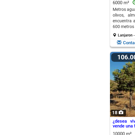
6000 m²
Metros agua
olivos, al
encuentra a
600 metros 
Lanjaron -
Conta
106.
18
¿desea vi
vende una f
10000 m²