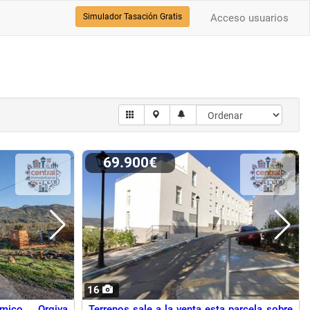
Simulador Tasación Gratis
Acceso usuarios
69.900€
16
mico Orgiva
Terrenos sale a la venta esta parcela sobre