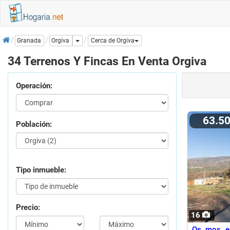
Inicio
Dropdown
Orgiva
Granada
Cerca de Orgiva
34 Terrenos Y Fincas En Venta Orgiva
Operación:
63.5
Población:
Tipo inmueble:
Precio:
16
Os mos es