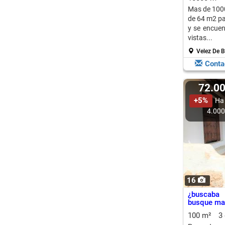
Mas de 1000
de 64 m2 par
y se encuen
vistas...
Velez De B
Conta
72.0
+5%
Ha
4.00
16
¿buscaba 
busque mas
100 m²
3