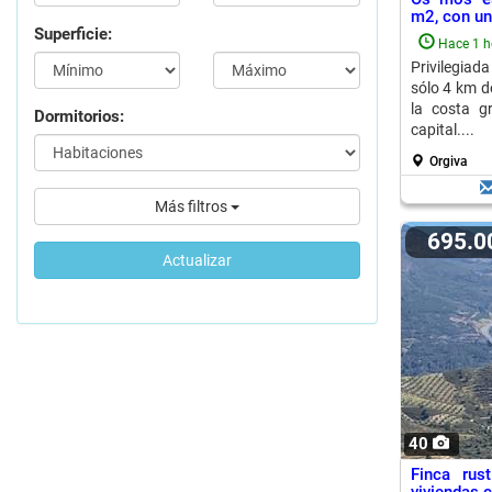
m2, con una
Superficie:
Hace 1 h
Privilegiada
sólo 4 km d
la costa 
Dormitorios:
capital....
Orgiva
Más filtros
695.
Actualizar
40
Finca ru