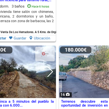
on licencia para turismo rural,...
 dorm.
3 baños
Hace 6 horas
vivienda tiene salón con chimenea,
ricana, 2 dormitorios y un baño,
terraza con zona de barbacoa, las 2
 Venta De Los Herradores.
A 5 Kms. de Orgiva
ctar
Guardar
Ubicación
00€
180.000€
16
inca a 5 minutos del pueblo la
Terrenos descubre esta
a con 6.000...
oportunidad de inversión en