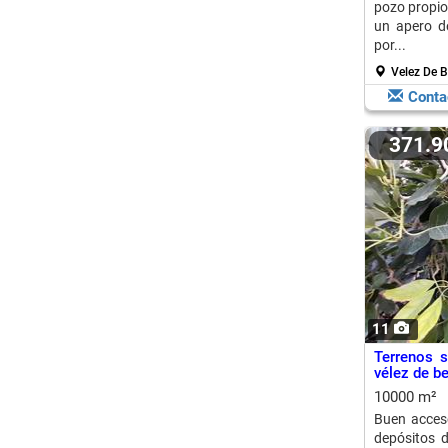
pozo propio
un apero d
por...
Velez De 
Conta
371.
11
Terrenos 
vélez de be
10000 m²
Buen acceso
depósitos d