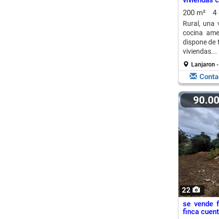
viviendas c
200 m²
4
Rural, una 
cocina ame
dispone de 
viviendas...
Lanjaron -
Conta
90.0
22
se vende f
finca cuent