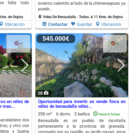
ace falta todo
invierno calentito al lado de la chimeneapues ya
puede...
Kms. de Orgiva
Velez De Benaudalla - Todas.
A 11 Kms. de Orgiva
Ubicación
Contactar
Guardar
Ubicación
545.000€
38
ros en vélez de
Oportunidad para invertir se vende finca en
e mas...
vélez de benaudalla vélez...
250 m²
6 dorm.
3 baños
Hace 6 horas
arcelatiene dos
Benaudalla es un pueblo de montaña
ros, y otro con
perteneciente a la provincia de granada.
plena y buena
coronado por su castillo, su jardín nazarí, goza