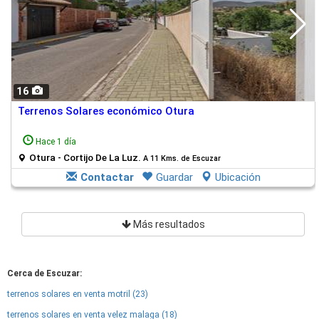
16
Terrenos Solares económico Otura
Hace 1 día
Otura - Cortijo De La Luz.
A 11 Kms. de Escuzar
Contactar
Guardar
Ubicación
Más resultados
Cerca de Escuzar:
terrenos solares en venta motril (23)
terrenos solares en venta velez malaga (18)