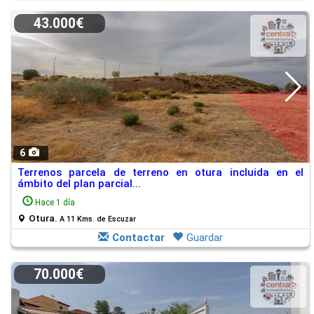
43.000€
6
Terrenos parcela de terreno en otura incluida en el
ámbito del plan parcial...
Hace 1 día
Otura.
A 11 Kms. de Escuzar
Contactar
Guardar
70.000€