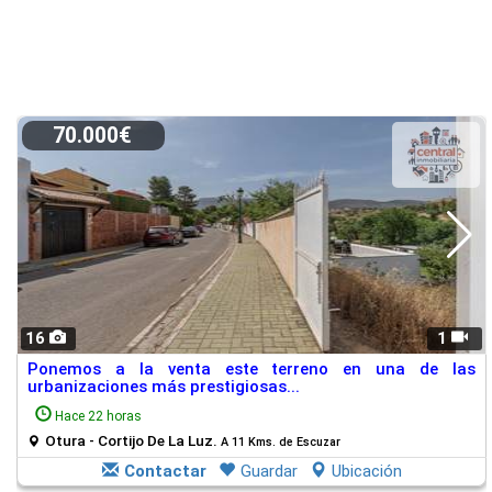
70.000€
16
1
Ponemos a la venta este terreno en una de las
urbanizaciones más prestigiosas...
Hace 22 horas
Otura - Cortijo De La Luz.
A 11 Kms. de Escuzar
Contactar
Guardar
Ubicación