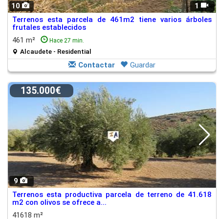
10
1
Terrenos esta parcela de 461m2 tiene varios árboles
frutales establecidos
461 m²
Hace 27 min.
Alcaudete - Residential
Contactar
Guardar
135.000€
9
Terrenos esta productiva parcela de terreno de 41.618
m2 con olivos se ofrece a...
41618 m²