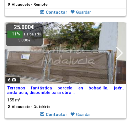
Alcaudete - Remote
Contactar
Guardar
25.000€
-11%
Ha bajado
3.000€
6
Terrenos fantástica parcela en bobadilla, jaén,
andalucía, disponible para obra...
155 m²
Alcaudete - Outskirts
Contactar
Guardar