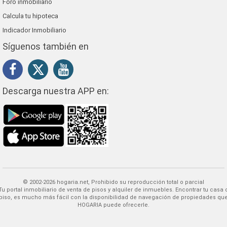
Foro inmobiliario
Calcula tu hipoteca
Indicador Inmobiliario
Síguenos también en
Descarga nuestra APP en:
© 2002-2026 hogaria.net, Prohibido su reproducción total o parcial
 alquiler de inmuebles. Encontrar tu casa o
piso, es mucho más fácil con la disponibilidad de navegación de propiedades qu
HOGARIA puede ofrecerle.