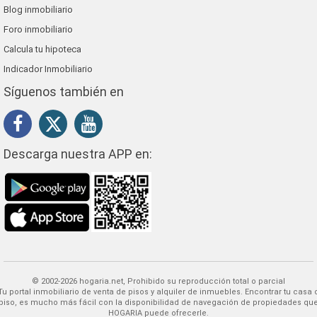
Blog inmobiliario
Foro inmobiliario
Calcula tu hipoteca
Indicador Inmobiliario
Síguenos también en
Descarga nuestra APP en:
© 2002-2026 hogaria.net, Prohibido su reproducción total o parcial
 alquiler de inmuebles. Encontrar tu casa o
piso, es mucho más fácil con la disponibilidad de navegación de propiedades qu
HOGARIA puede ofrecerle.