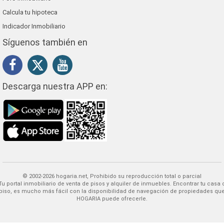
Calcula tu hipoteca
Indicador Inmobiliario
Síguenos también en
Descarga nuestra APP en:
© 2002-2026 hogaria.net, Prohibido su reproducción total o parcial
 alquiler de inmuebles. Encontrar tu casa o
piso, es mucho más fácil con la disponibilidad de navegación de propiedades qu
HOGARIA puede ofrecerle.