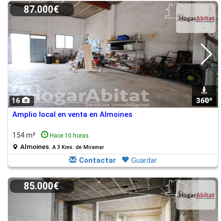
87.000€
16
360º
1
Amplio local en venta en Almoines
154 m²
Hace 10 horas
Almoines.
A 3 Kms. de Miramar
Contactar
Guardar
85.000€