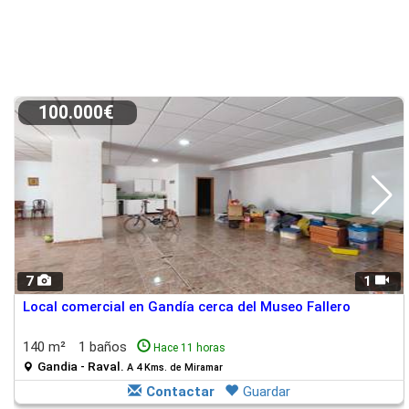
100.000€
7
1
Local comercial en Gandía cerca del Museo Fallero
140 m²
1 baños
Hace 11 horas
Gandia - Raval.
A 4 Kms. de Miramar
Contactar
Guardar