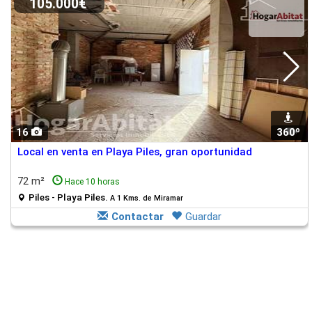
105.000€
16
360º
1
Local en venta en Playa Piles, gran oportunidad
72 m²
Hace 10 horas
Piles - Playa Piles.
A 1 Kms. de Miramar
Contactar
Guardar