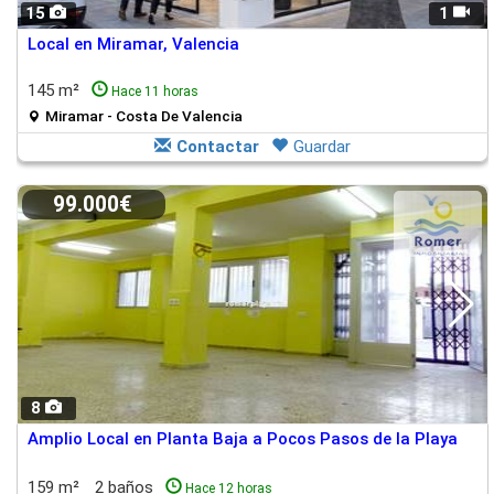
15
1
Local en Miramar, Valencia
145 m²
Hace 11 horas
Miramar - Costa De Valencia
Contactar
Guardar
99.000€
8
Amplio Local en Planta Baja a Pocos Pasos de la Playa
159 m²
2 baños
Hace 12 horas