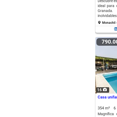
Descubre es
ideal para 
Granada
inolvidables
Monachil -
790.
16
Casa unifam
354 m²
6
Magnífica c