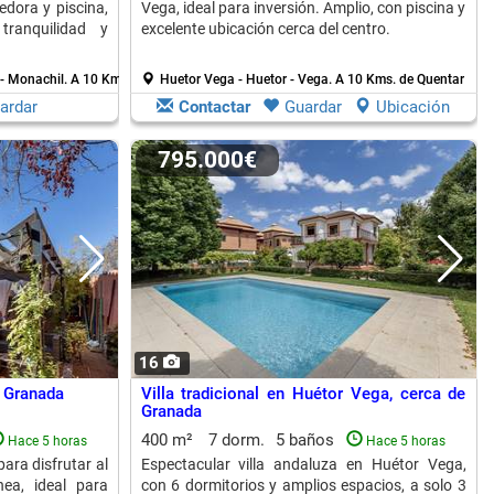
dora y piscina,
Vega, ideal para inversión. Amplio, con piscina y
tranquilidad y
excelente ubicación cerca del centro.
- Monachil.
A 10 Kms. de Quentar
Huetor Vega - Huetor - Vega.
A 10 Kms. de Quentar
ardar
Contactar
Guardar
Ubicación
795.000€
16
n Granada
Villa tradicional en Huétor Vega, cerca de
Granada
400 m²
7 dorm.
5 baños
Hace 5 horas
Hace 5 horas
ara disfrutar al
Espectacular villa andaluza en Huétor Vega,
nea, ideal para
con 6 dormitorios y amplios espacios, a solo 3