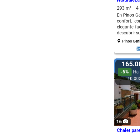
Naturaleza
293 m²
4
En Pinos Ge
confort, co
elegante fa
descubrir su 
Pinos Geni
165.
-6%
Ha 
10.00
16
Chalet par