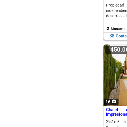
Propiedad 
independi
desarrollo d
Monachil 
Conta
450.
16
Chalet 
impresiona
292 m²
5