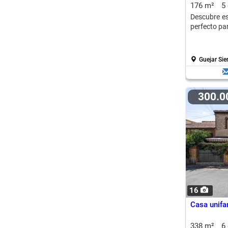
176 m²
5
Descubre es
perfecto pa
Guejar Sie
300.
16
Casa unifa
338 m²
6