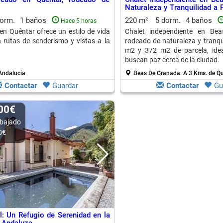
Naturaleza y Tranquilidad a
de la Ciudad
dorm.
1 baños
220 m²
5 dorm.
4 baños
Hace 5 horas
 en Quéntar ofrece un estilo de vida
Chalet independiente en Be
n rutas de senderismo y vistas a la
rodeado de naturaleza y tranqu
m2 y 372 m2 de parcela, idea
buscan paz cerca de la ciudad.
Andalucia
Beas De Granada.
A 3 Kms. de Q
Contactar
Guardar
Contactar
Gu
000€
bajado
0€
l: Un Refugio de Serenidad en la