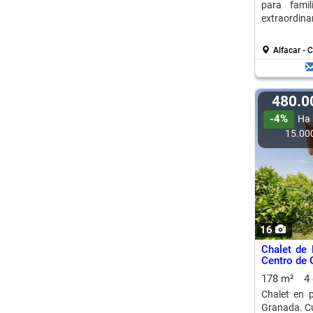
para famil
extraordina
Alfacar - 
480.
-4%
Ha 
15.00
16
Chalet de
Centro de 
178 m²
4
Chalet en 
Granada. Cu