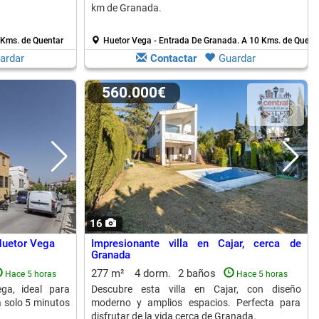
km de Granada.
 Kms. de Quentar
Huetor Vega - Entrada De Granada.
A 10 Kms. de Quent
ardar
Contactar
Guardar
560.000€
16
Huetor Vega
Impresionante villa en Cajar, cerca de
Granada
277 m²
4 dorm.
2 baños
Hace 5 horas
Hace 5 horas
a, ideal para
Descubre esta villa en Cajar, con diseño
 a solo 5 minutos
moderno y amplios espacios. Perfecta para
disfrutar de la vida cerca de Granada.