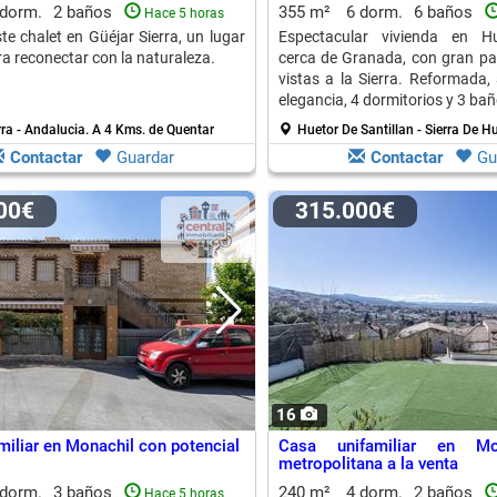
 dorm.
2 baños
355 m²
6 dorm.
6 baños
Hace 5 horas
te chalet en Güéjar Sierra, un lugar
Espectacular vivienda en Hué
ra reconectar con la naturaleza.
cerca de Granada, con gran par
vistas a la Sierra. Reformada
elegancia, 4 dormitorios y 3 bañ
rra - Andalucia.
A 4 Kms. de Quentar
Huetor De Santillan - Sierra De H
Contactar
Guardar
Contactar
Gu
000€
315.000€
16
miliar en Monachil con potencial
Casa unifamiliar en Mo
metropolitana a la venta
 dorm.
3 baños
240 m²
4 dorm.
2 baños
Hace 5 horas