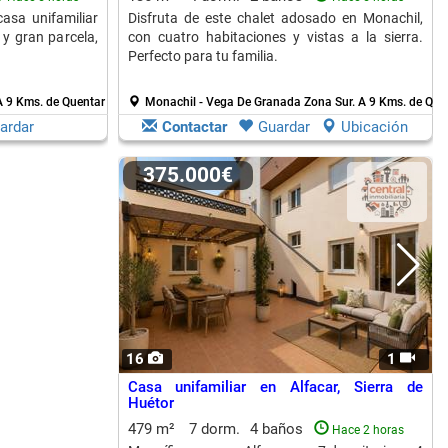
asa unifamiliar
Disfruta de este chalet adosado en Monachil,
 y gran parcela,
con cuatro habitaciones y vistas a la sierra.
Perfecto para tu familia.
A 9 Kms. de Quentar
Monachil - Vega De Granada Zona Sur.
A 9 Kms. de Que
ardar
Contactar
Guardar
Ubicación
375.000€
16
1
Casa unifamiliar en Alfacar, Sierra de
Huétor
479 m²
7 dorm.
4 baños
Hace 2 horas