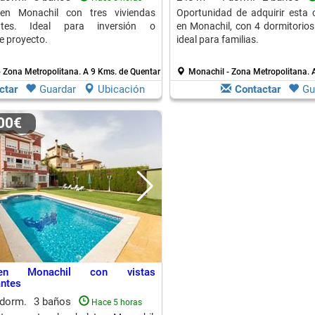
en Monachil con tres viviendas
Oportunidad de adquirir esta c
entes. Ideal para inversión o
en Monachil, con 4 dormitorios
e proyecto.
ideal para familias.
- Zona Metropolitana.
A 9 Kms. de Quentar
Monachil - Zona Metropolitana.
ctar
Guardar
Ubicación
Contactar
Gu
000€
en Monachil con vistas
ntes
 dorm.
3 baños
Hace 5 horas