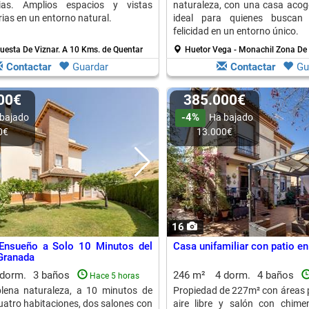
ias. Amplios espacios y vistas
naturaleza, con una casa acoge
rias en un entorno natural.
ideal para quienes buscan 
felicidad en un entorno único.
Cuesta De Viznar.
A 10 Kms. de Quentar
Huetor Vega - Monachil Zona De 
Contactar
Guardar
Contactar
Gu
000€
385.000€
-4%
bajado
Ha bajado
0€
13.000€
16
 Ensueño a Solo 10 Minutos del
Casa unifamiliar con patio e
Granada
 dorm.
3 baños
246 m²
4 dorm.
4 baños
Hace 5 horas
plena naturaleza, a 10 minutos de
Propiedad de 227m² con áreas p
atro habitaciones, dos salones con
aire libre y salón con chime