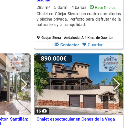
piscina
285 m²
5 dorm.
4 baños
Hace 5 horas
Chalet en Güéjar Sierra con cuatro dormitorios
y piscina privada. Perfecto para disfrutar de la
naturaleza y la tranquilidad.
Guejar Sierra - Andalucia.
A 4 Kms. de Quentar
Contactar
Guardar
890.000€
16
tor Santillán:
Chalet espectacular en Cenes de la Vega
t