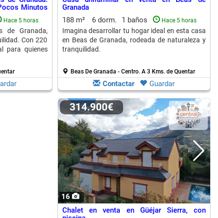
 Pocos Minutos
Granada
188 m²
6 dorm.
1 baños
Hace 5 horas
Hace 5 horas
as de Granada,
Imagina desarrollar tu hogar ideal en esta casa
ilidad. Con 220
en Beas de Granada, rodeada de naturaleza y
l para quienes
tranquilidad.
uentar
Beas De Granada - Centro.
A 3 Kms. de Quentar
ardar
Contactar
Guardar
314.900€
16
Chalet en venta en Güéjar Sierra, con