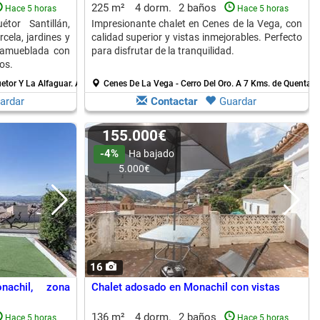
225 m²
4 dorm.
2 baños
Hace 5 horas
Hace 5 horas
tor Santillán,
Impresionante chalet en Cenes de la Vega, con
cela, jardines y
calidad superior y vistas inmejorables. Perfecto
, amueblada con
para disfrutar de la tranquilidad.
os.
uetor Y La Alfaguar.
A 5 Kms. de Quentar
Cenes De La Vega - Cerro Del Oro.
A 7 Kms. de Quentar
ardar
Contactar
Guardar
155.000€
-4%
Ha bajado
5.000€
16
nachil, zona
Chalet adosado en Monachil con vistas
136 m²
4 dorm.
2 baños
Hace 5 horas
Hace 5 horas