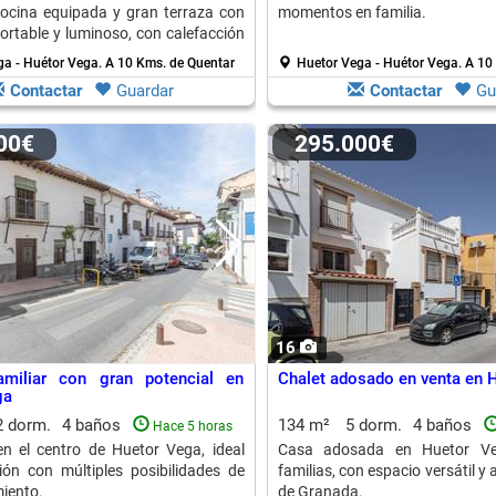
ocina equipada y gran terraza con
momentos en familia.
fortable y luminoso, con calefacción
dicionado.
ga - Huétor Vega.
A 10 Kms. de Quentar
Huetor Vega - Huétor Vega.
A 10
Contactar
Guardar
Contactar
Gu
000€
295.000€
16
amiliar con gran potencial en
Chalet adosado en venta en 
ga
2 dorm.
4 baños
134 m²
5 dorm.
4 baños
Hace 5 horas
n el centro de Huetor Vega, ideal
Casa adosada en Huetor Veg
ión con múltiples posibilidades de
familias, con espacio versátil y
iento.
de Granada.