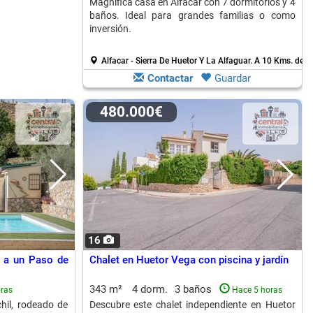
Magnífica casa en Alfacar con 7 dormitorios y 4
baños. Ideal para grandes familias o como
inversión.
Alfacar - Sierra De Huetor Y La Alfaguar.
A 10 Kms. de Q
Contactar
Guardar
480.000€
16
l a un Paso de
Chalet en Huetor Vega con piscina y jardín
343 m²
4 dorm.
3 baños
ras
Hace 5 horas
hil, rodeado de
Descubre este chalet independiente en Huetor