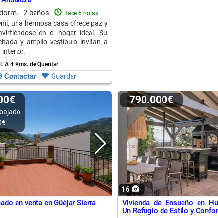
 Andaluza
 dorm.
2 baños
Hace 5 horas
nil, una hermosa casa ofrece paz y
nvirtiéndose en el hogar ideal. Su
chada y amplio vestíbulo invitan a
interior.
l.
A 4 Kms. de Quentar
Contactar
Guardar
000€
790.000€
bajado
0€
16
eado en venta en Güéjar Sierra
Vivienda de Ensueño en Hué
Un Refugio de Estilo y Confor