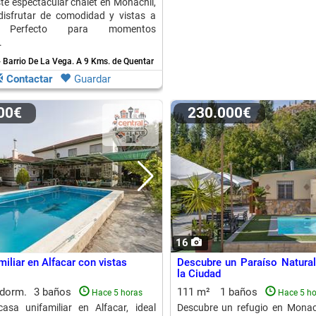
te espectacular chalet en Monachil,
disfrutar de comodidad y vistas a
. Perfecto para momentos
.
 Barrio De La Vega.
A 9 Kms. de Quentar
Contactar
Guardar
000€
230.000€
16
iliar en Alfacar con vistas
Descubre un Paraíso Natura
la Ciudad
 dorm.
3 baños
111 m²
1 baños
Hace 5 horas
Hace 5 ho
asa unifamiliar en Alfacar, ideal
Descubre un refugio en Monac