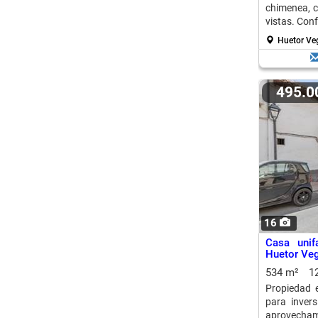
chimenea, c
vistas. Con
y aire acon
Huetor Ve
495.
16
Casa unif
Huetor Ve
534 m²
1
Propiedad e
para invers
aprovecham