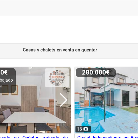
Casas y chalets en venta
en quentar
00€
280.000€
bajado
0€
16
reado en Quéntar, rodeado de
Chalet Independiente en Be