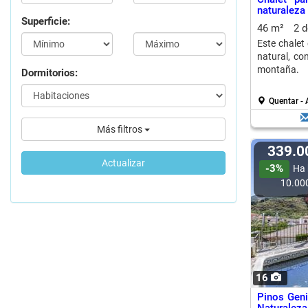
naturaleza
Superficie:
46 m²
2 
Este chalet
natural, co
montaña.
Dormitorios:
Quentar - 
Más filtros
339.
Actualizar
-3%
Ha 
10.00
16
Pinos Geni