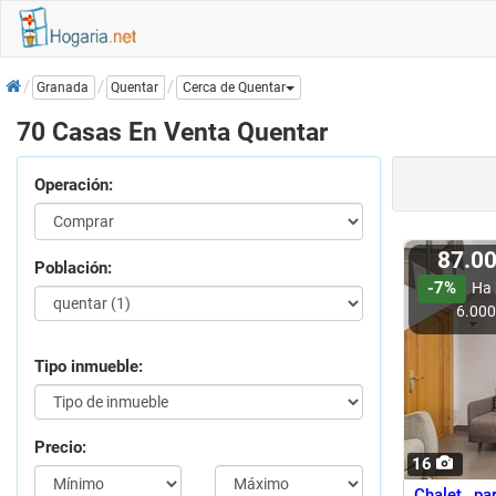
Inicio
Quentar
Granada
Cerca de Quentar
70 Casas En Venta Quentar
Operación:
87.0
Población:
-7%
Ha 
6.00
Tipo inmueble:
Precio:
16
Chalet pa