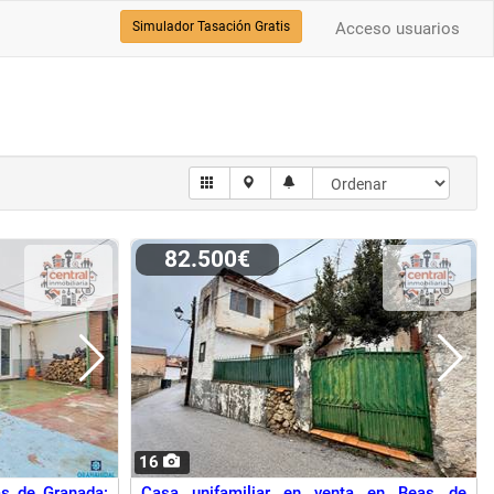
Simulador Tasación Gratis
Acceso usuarios
82.500€
16
as de Granada:
Casa unifamiliar en venta en Beas de