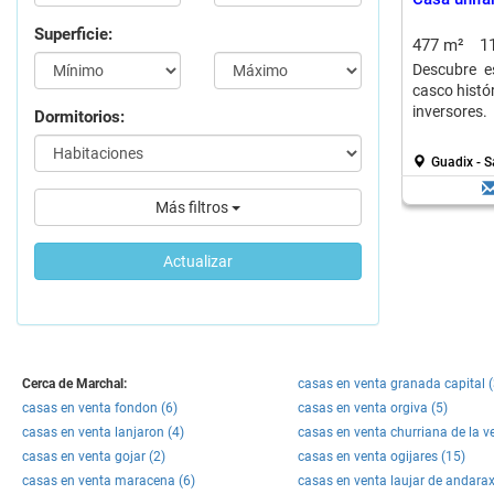
Superficie:
477 m²
1
Descubre e
casco histór
inversores.
Dormitorios:
Guadix - S
Más filtros
Actualizar
Cerca de Marchal:
casas en venta granada capital 
casas en venta fondon (6)
casas en venta orgiva (5)
casas en venta lanjaron (4)
casas en venta churriana de la v
casas en venta gojar (2)
casas en venta ogijares (15)
casas en venta maracena (6)
casas en venta laujar de andarax