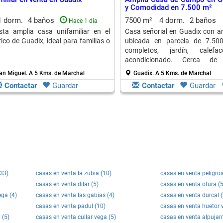
y Comodidad en 7.500 m²
1 dorm.
4 baños
7500 m²
4 dorm.
2 baños
Hace 1 día
sta amplia casa unifamiliar en el
Casa señorial en Guadix con a
ico de Guadix, ideal para familias o
ubicada en parcela de 7.500
completos, jardín, calef
acondicionado. Cerca de
transporte público.
an Miguel.
A 5 Kms. de Marchal
Guadix.
A 5 Kms. de Marchal
Contactar
Guardar
Contactar
Guardar
(33)
casas en venta la zubia (10)
casas en venta peligros
casas en venta dilar (5)
casas en venta otura (5
ega (4)
casas en venta las gabias (4)
casas en venta durcal (
casas en venta padul (10)
casas en venta huetor 
 (5)
casas en venta cullar vega (5)
casas en venta alpujarr