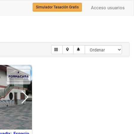
Simulador Tasación Gratis
Acceso usuarios
adix: Espacio