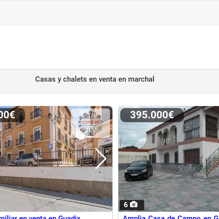
Casas y chalets en venta
en marchal
000€
395.000€
6
miliar en venta en Guadix
Amplia Casa de Campo en Gu