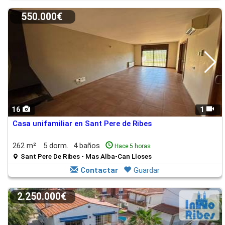
550.000€
16
1
Casa unifamiliar en Sant Pere de Ribes
262 m²
5 dorm.
4 baños
Hace 5 horas
Sant Pere De Ribes - Mas Alba-Can Lloses
Contactar
Guardar
2.250.000€