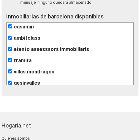
mensaje, ninguno quedará almacenado.
Inmobiliarias de barcelona disponibles
casamiri
ambitclass
atento assesssors immobiliaris
tramita
villas mondragon
gesinvalles
león inmobiliarias
finques agisa
fincas eva
Hogaria.net
lunallar
Quienes somos
blaneshouse s.l.