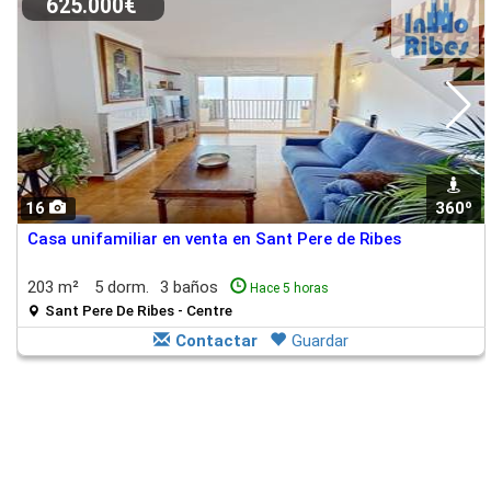
625.000€
16
360º
Casa unifamiliar en venta en Sant Pere de Ribes
203 m²
5 dorm.
3 baños
Hace 5 horas
Sant Pere De Ribes - Centre
Contactar
Guardar