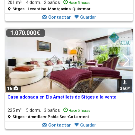
201 m²
4 dorm.
2 baños
Hace 5 horas
Sitges - Levantina-Montgavina-Quintmar
Contactar
Guardar
1.070.000€
16
360º
Casa adosada en Els Ametllets de Sitges a la venta
225 m²
5 dorm.
3 baños
Hace 5 horas
Sitges - Ametllers-Poble Sec-Ca Lantoni
Contactar
Guardar