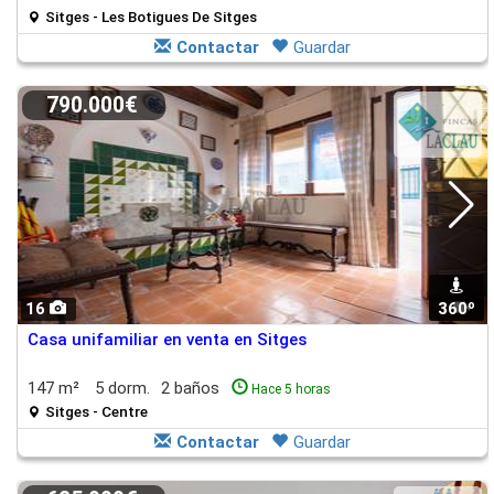
Sitges - Les Botigues De Sitges
Contactar
Guardar
790.000€
16
360º
1
Casa unifamiliar en venta en Sitges
147 m²
5 dorm.
2 baños
Hace 5 horas
Sitges - Centre
Contactar
Guardar