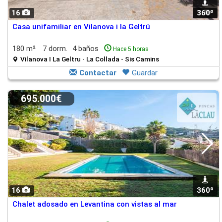
16
360º
1
Casa unifamiliar en Vilanova i la Geltrú
180 m²
7 dorm.
4 baños
Hace 5 horas
Vilanova I La Geltru - La Collada - Sis Camins
Contactar
Guardar
695.000€
16
360º
Chalet adosado en Levantina con vistas al mar