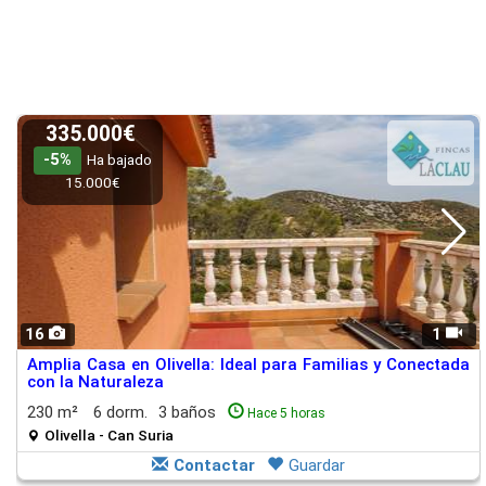
335.000€
-5%
Ha bajado
15.000€
16
1
Amplia Casa en Olivella: Ideal para Familias y Conectada
con la Naturaleza
230 m²
6 dorm.
3 baños
Hace 5 horas
Olivella - Can Suria
Contactar
Guardar