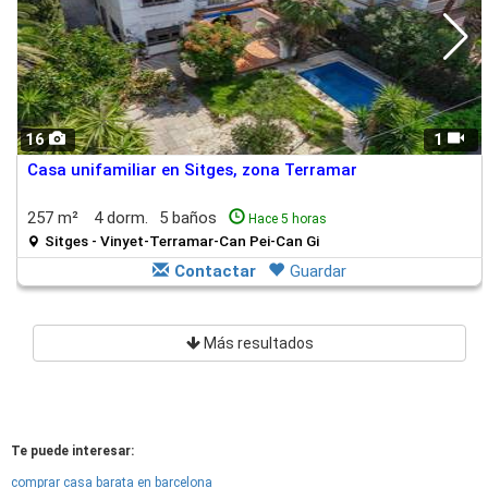
16
1
Casa unifamiliar en Sitges, zona Terramar
257 m²
4 dorm.
5 baños
Hace 5 horas
Sitges - Vinyet-Terramar-Can Pei-Can Gi
Contactar
Guardar
Más resultados
Te puede interesar:
comprar casa barata en barcelona