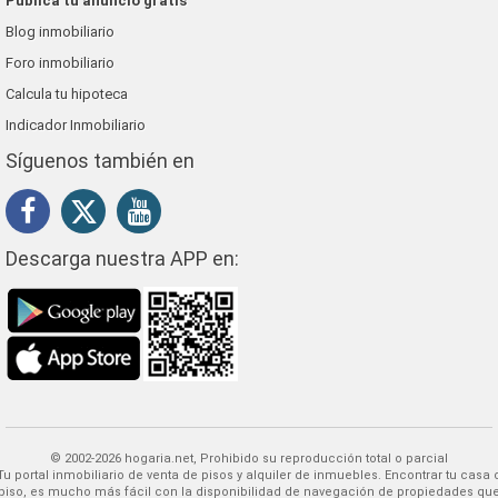
Publica tu anuncio gratis
Blog inmobiliario
Foro inmobiliario
Calcula tu hipoteca
Indicador Inmobiliario
Síguenos también en
Descarga nuestra APP en:
© 2002-2026 hogaria.net, Prohibido su reproducción total o parcial
 alquiler de inmuebles. Encontrar tu casa o
piso, es mucho más fácil con la disponibilidad de navegación de propiedades qu