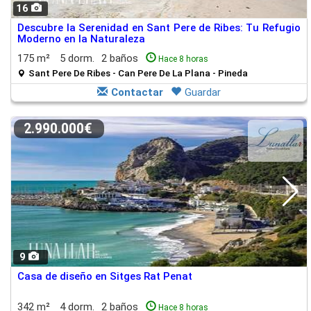
16
Descubre la Serenidad en Sant Pere de Ribes: Tu Refugio
Moderno en la Naturaleza
175 m²
5 dorm.
2 baños
Hace 8 horas
Sant Pere De Ribes - Can Pere De La Plana - Pineda
Contactar
Guardar
2.990.000€
9
Casa de diseño en Sitges Rat Penat
342 m²
4 dorm.
2 baños
Hace 8 horas