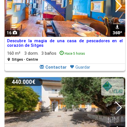
16
360º
1
Descubre la magia de una casa de pescadores en el
corazón de Sitges
160 m²
3 dorm.
3 baños
Hace 5 horas
Sitges - Centre
Contactar
Guardar
440.000€