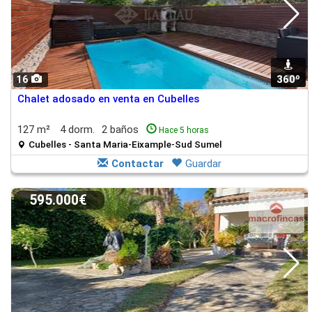
16
360º
1
Chalet adosado en venta en Cubelles
127 m²
4 dorm.
2 baños
Hace 5 horas
Cubelles - Santa Maria-Eixample-Sud Sumel
Contactar
Guardar
595.000€