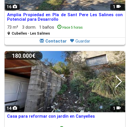
16
1
Amplia Propiedad en Pla de Sant Pere Les Salines con
Potencial para Desarrollo
73 m²
3 dorm.
1 baños
Hace 5 horas
Cubelles - Les Salines
Contactar
Guardar
180.000€
14
1
Casa para reformar con jardín en Canyelles