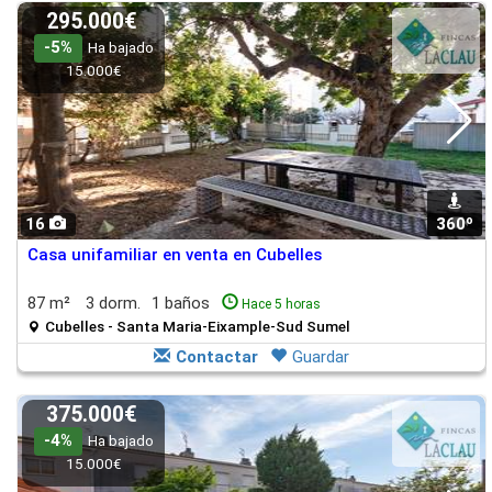
295.000€
-5%
Ha bajado
15.000€
16
360º
1
Casa unifamiliar en venta en Cubelles
87 m²
3 dorm.
1 baños
Hace 5 horas
Cubelles - Santa Maria-Eixample-Sud Sumel
Contactar
Guardar
375.000€
-4%
Ha bajado
15.000€