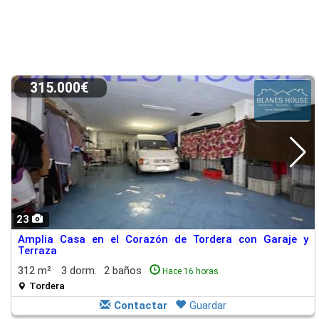
315.000€
23
Amplia Casa en el Corazón de Tordera con Garaje y
Terraza
312 m²
3 dorm.
2 baños
Hace 16 horas
Tordera
Contactar
Guardar