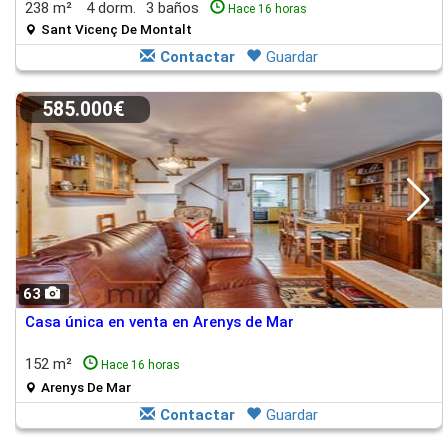
238 m²
4 dorm.
3 baños
Hace 16 horas
Sant Vicenç De Montalt
Contactar
Guardar
585.000€
63
Casa única en venta en Arenys de Mar
152 m²
Hace 16 horas
Arenys De Mar
Contactar
Guardar