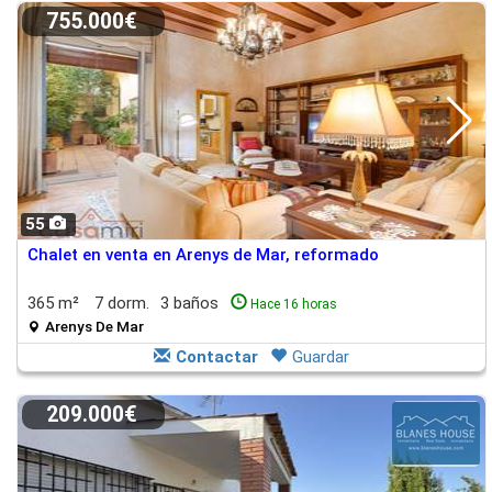
755.000€
55
Chalet en venta en Arenys de Mar, reformado
365 m²
7 dorm.
3 baños
Hace 16 horas
Arenys De Mar
Contactar
Guardar
209.000€