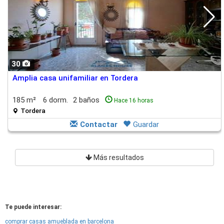
30
Amplia casa unifamiliar en Tordera
185 m²
6 dorm.
2 baños
Hace 16 horas
Tordera
Contactar
Guardar
Más resultados
Te puede interesar:
comprar casas amueblada en barcelona