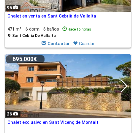
95
Chalet en venta en Sant Cebrià de Vallalta
471 m²
6 dorm.
6 baños
Hace 16 horas
Sant Cebria De Vallalta
Contactar
Guardar
695.000€
26
Chalet exclusivo en Sant Vicenç de Montalt