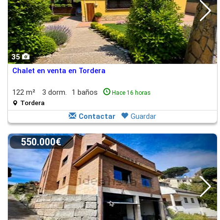
35
Chalet en venta en Tordera
122 m²
3 dorm.
1 baños
Hace 16 horas
Tordera
Contactar
Guardar
550.000€