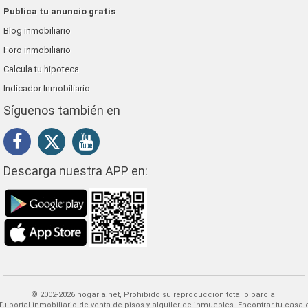
Publica tu anuncio gratis
Blog inmobiliario
Foro inmobiliario
Calcula tu hipoteca
Indicador Inmobiliario
Síguenos también en
Descarga nuestra APP en:
© 2002-2026 hogaria.net, Prohibido su reproducción total o parcial
 alquiler de inmuebles. Encontrar tu casa o