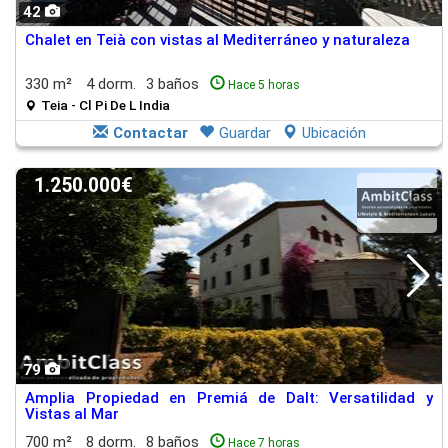
42
Chalet en Teià con vistas al Mediterráneo y naturaleza
330 m²
4 dorm.
3 baños
Hace 5 horas
Teia - Cl Pi De L India
Contactar
Guardar
Ubicación
1.250.000€
79
Amplia Propiedad en Premiá de Dalt: Versatilidad y
Vistas al Mar
700 m²
8 dorm.
8 baños
Hace 7 horas