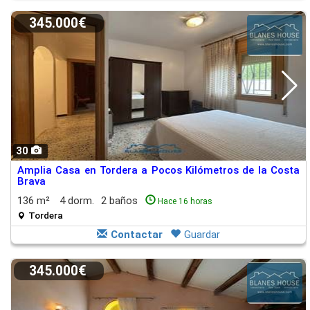
345.000€
30
Amplia Casa en Tordera a Pocos Kilómetros de la Costa
Brava
136 m²
4 dorm.
2 baños
Hace 16 horas
Tordera
Contactar
Guardar
345.000€