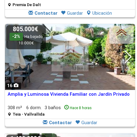
Premia De Dalt
Contactar
Guardar
Ubicación
805.000€
-2%
Ha bajado
10.000€
16
Amplia y Luminosa Vivienda Familiar con Jardín Privado
308 m²
6 dorm.
3 baños
Hace 8 horas
Teia - Vallvallida
Contactar
Guardar