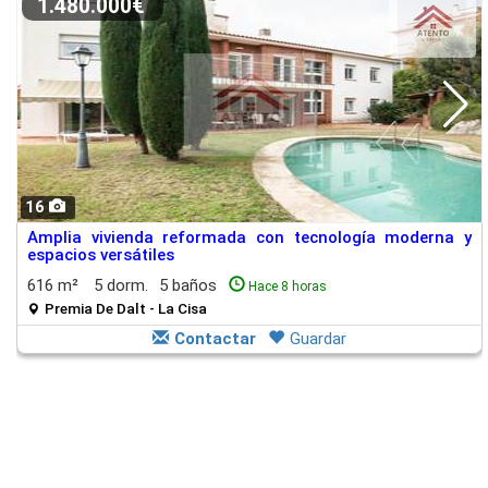
1.480.000€
16
Amplia vivienda reformada con tecnología moderna y
espacios versátiles
616 m²
5 dorm.
5 baños
Hace 8 horas
Premia De Dalt - La Cisa
Contactar
Guardar