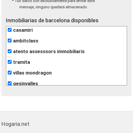
* Tus datos son exclusivamente para enviar este
mensaje, ninguno quedará almacenado.
Inmobiliarias de barcelona disponibles
casamiri
ambitclass
atento assesssors immobiliaris
tramita
villas mondragon
gesinvalles
león inmobiliarias
finques agisa
fincas eva
Hogaria.net
lunallar