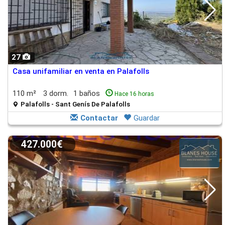
27
Casa unifamiliar en venta en Palafolls
110 m²
3 dorm.
1 baños
Hace 16 horas
Palafolls - Sant Genís De Palafolls
Contactar
Guardar
427.000€