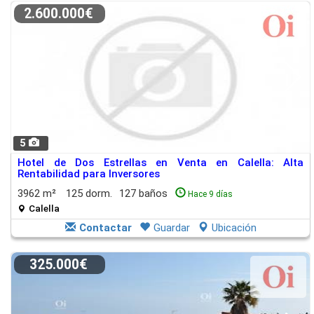
2.600.000€
5
Hotel de Dos Estrellas en Venta en Calella: Alta
Rentabilidad para Inversores
3962 m²
125 dorm.
127 baños
Hace 9 días
Calella
Contactar
Guardar
Ubicación
325.000€