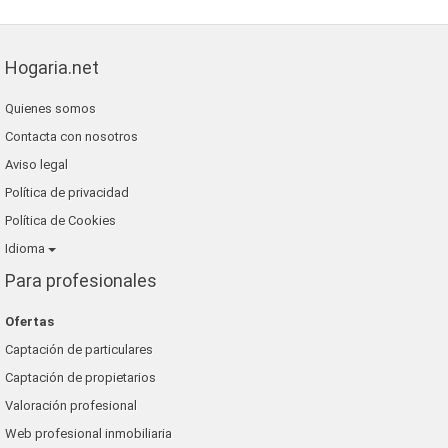
finques agisa
fincas eva
Hogaria.net
lunallar
Quienes somos
blaneshouse s.l.
Contacta con nosotros
grup 90
Aviso legal
Política de privacidad
Política de Cookies
Idioma
Para profesionales
Ofertas
Captación de particulares
Captación de propietarios
Valoración profesional
Web profesional inmobiliaria