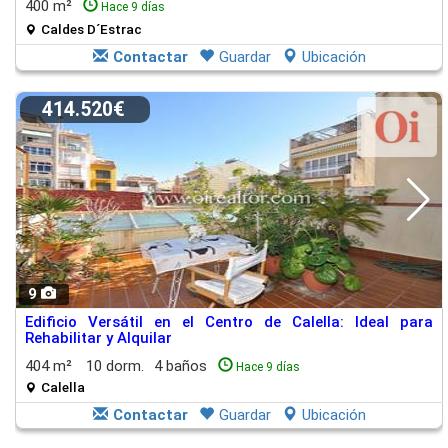
400 m²
Hace 9 días
Caldes D´Estrac
Contactar
Guardar
Ubicación
414.520€
9
Edificio Versátil en el Centro de Calella: Ideal para
Rehabilitar y Alquilar
404 m²
10 dorm.
4 baños
Hace 9 días
Calella
Contactar
Guardar
Ubicación