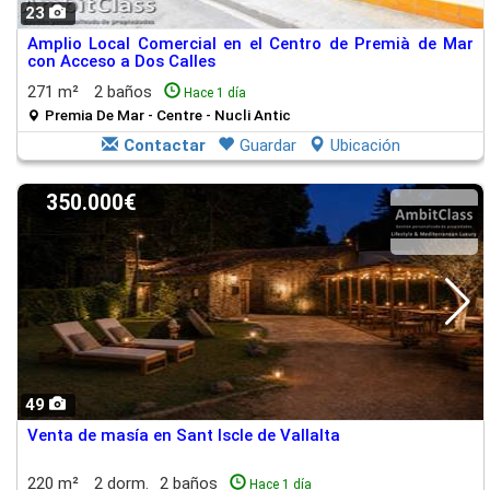
23
Amplio Local Comercial en el Centro de Premià de Mar
con Acceso a Dos Calles
271 m²
2 baños
Hace 1 día
Premia De Mar - Centre - Nucli Antic
Contactar
Guardar
Ubicación
350.000€
49
Venta de masía en Sant Iscle de Vallalta
220 m²
2 dorm.
2 baños
Hace 1 día