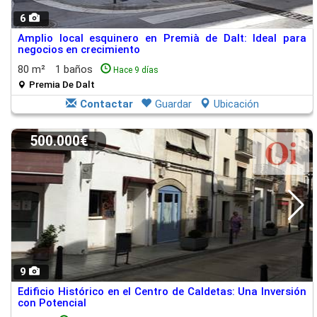
6
Amplio local esquinero en Premià de Dalt: Ideal para
negocios en crecimiento
80 m²
1 baños
Hace 9 días
Premia De Dalt
Contactar
Guardar
Ubicación
500.000€
9
Edificio Histórico en el Centro de Caldetas: Una Inversión
con Potencial