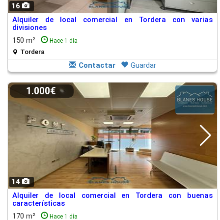
16
Alquiler de local comercial en Tordera con varias
divisiones
150 m²
Hace 1 día
Tordera
Contactar
Guardar
1.000€
14
Alquiler de local comercial en Tordera con buenas
características
170 m²
Hace 1 día