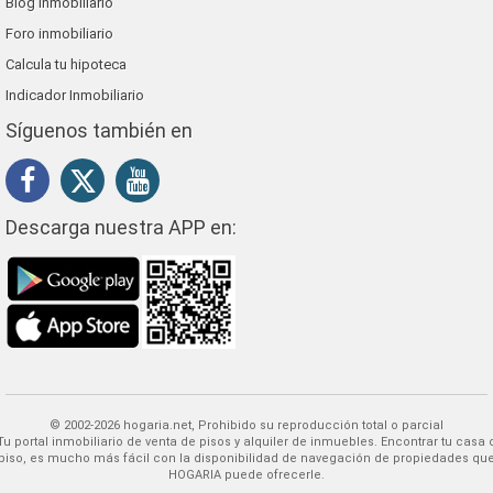
Blog inmobiliario
Foro inmobiliario
Calcula tu hipoteca
Indicador Inmobiliario
Síguenos también en
Descarga nuestra APP en:
© 2002-2026 hogaria.net, Prohibido su reproducción total o parcial
 alquiler de inmuebles. Encontrar tu casa o
piso, es mucho más fácil con la disponibilidad de navegación de propiedades qu
HOGARIA puede ofrecerle.