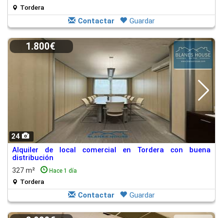
Tordera
Contactar
Guardar
1.800€
24
Alquiler de local comercial en Tordera con buena
distribución
327 m²
Hace 1 día
Tordera
Contactar
Guardar