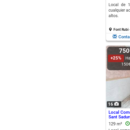
Local de 1
cualquier ac
altos.
Font Rubi 
Conta
75
+25%
Ha
150
16
Local Come
Sant Sadur
129 m²