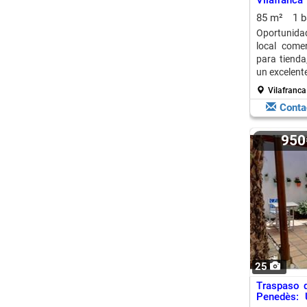
Vilafranc
Negocio!
85 m²
1 
Oportunidad
local come
para tienda
un excelent
Vilafranca
Conta
95
25
Traspaso d
Penedès: 