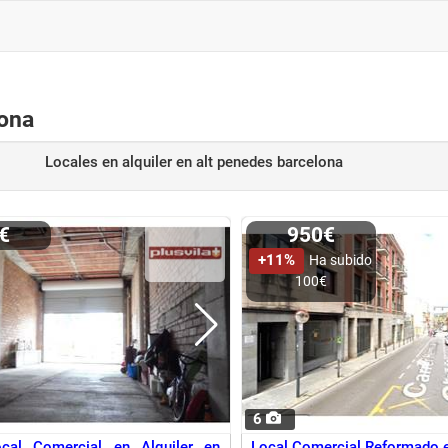
lona
Locales en alquiler
en alt penedes barcelona
0€
950€
+11%
Ha subido
100€
6
cal Comercial en Alquiler en
Local Comercial Reformado e