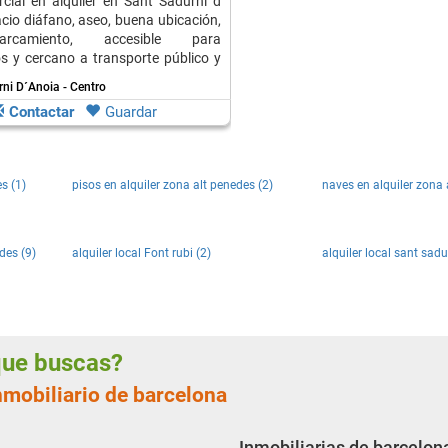
cial en alquiler en Sant Sadurní d
acio diáfano, aseo, buena ubicación,
arcamiento, accesible para
s y cercano a transporte público y
ni D´Anoia - Centro
Contactar
Guardar
s (1)
pisos en alquiler zona alt penedes (2)
naves en alquiler zona 
des (9)
alquiler local Font rubi (2)
alquiler local sant sadu
 que buscas?
nmobiliario de barcelona
Inmobiliarias de barcelon