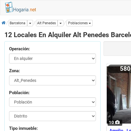
Inicio
Dropdown
Dropdown
Alt Penedes
Barcelona
Poblaciones
12 Locales En Alquiler Alt Penedes Barce
Operación:
58
Zona:
Población:
10
Tipo inmueble:
Amplio Lo