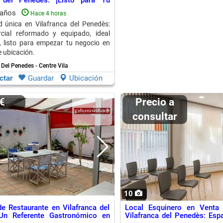
a del Penedès: ¡Listo para Tu
baños
Hace 4 horas
 única en Vilafranca del Penedès:
rcial reformado y equipado, ideal
, listo para empezar tu negocio en
e ubicación.
 Del Penedes - Centre Vila
ctar
Guardar
Ubicación
0€
Precio a
consultar
10
e Restaurante en Vilafranca del
Local Esquinero en Venta 
Un Referente Gastronómico en
Vilafranca del Penedès: Espa