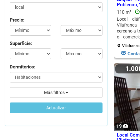
Poblenou, 
110 m²
Local diá
Precio:
Vilafranca
cercano a tr
o comercio
compromis
Superficie:
Vilafranca
Conta
Dormitorios:
1.0
Más filtros
Actualizar
19
Local Come