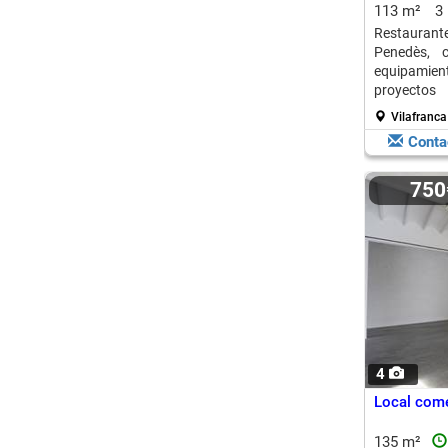
Sant Julià
113 m²
3
Restaurant
Penedès, c
equipamien
proyectos
encanto.
Vilafranca
Conta
75
4
Local comer
135 m²