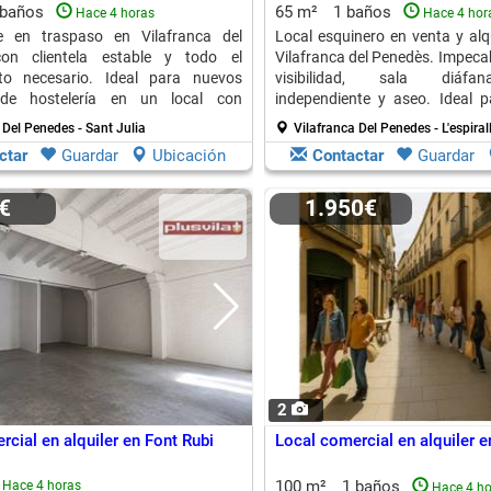
Tu Negocio
 baños
65 m²
1 baños
Hace 4 horas
Hace 4 hor
e en traspaso en Vilafranca del
Local esquinero en venta y alqui
on clientela estable y todo el
Vilafranca del Penedès. Impeca
to necesario. Ideal para nuevos
visibilidad, sala diáfa
 de hostelería en un local con
independiente y aseo. Ideal p
comerciales.
 Del Penedes - Sant Julia
Vilafranca Del Penedes - L'espiral
ctar
Guardar
Ubicación
Contactar
Guardar
0€
1.950€
2
cial en alquiler en Font Rubi
Local comercial en alquiler e
100 m²
1 baños
Hace 4 horas
Hace 4 ho