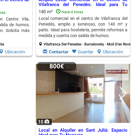
Vilafranca del Penedès: Ideal para Tu
Negocio
140 m²
Hace 4 horas
ras
Local comercial en el centro de Vilafranca del
n Centre Vila,
Penedès, amplio y luminoso, con 140 m² y
alida de humos,
patio. Ideal para hostelería, permite reformas a
n. Solicita más
medida y cuenta con salida de humos.
ila
Vilafranca Del Penedes - Barceloneta - Moli D'en Rovir
Ubicación
Contactar
Guardar
Ubicación
800€
10
Local en Alquiler en Sant Julià: Espacio