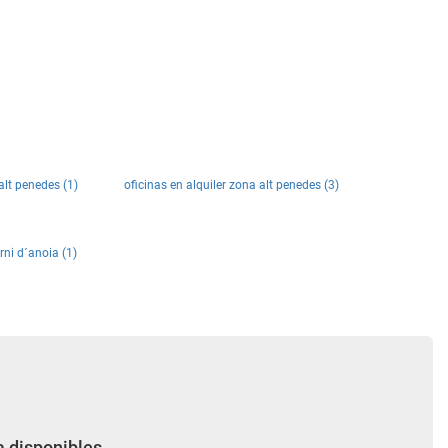
alt penedes (1)
oficinas en alquiler zona alt penedes (3)
rni d´anoia (1)
a disponibles