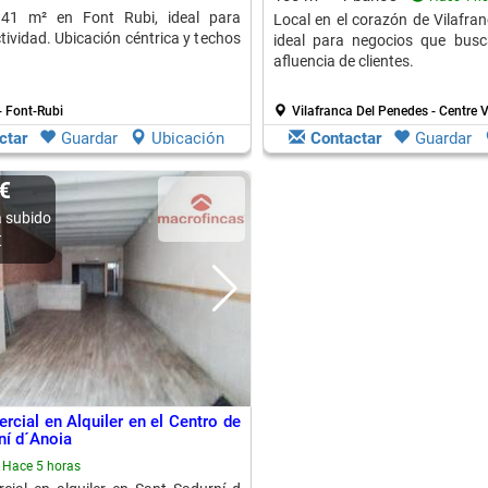
41 m² en Font Rubi, ideal para
Local en el corazón de Vilafra
tividad. Ubicación céntrica y techos
ideal para negocios que busca
afluencia de clientes.
- Font-Rubi
Vilafranca Del Penedes - Centre V
ctar
Guardar
Ubicación
Contactar
Guardar
0€
 subido
€
rcial en Alquiler en el Centro de
ní d´Anoia
Hace 5 horas