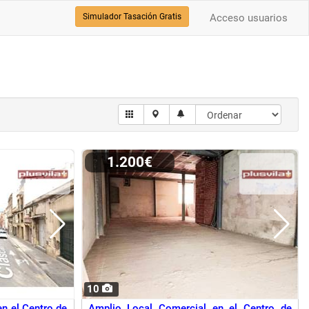
Simulador Tasación Gratis
Acceso usuarios
1.200€
10
n el Centro de
Amplio Local Comercial en el Centro de