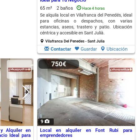
Ideal para Tu Negocio
65 m²
2 baños
Hace 4 horas
Se alquila local en Vilafranca del Penedés, ideal
para oficinas o despachos, con varias
estancias, aseos, trastero y patio. Ubicación
céntrica y accesible en Sant Julià.
Vilafranca Del Penedes - Sant Julia
Contactar
Guardar
Ubicación
750€
9
y Alquiler en
Local en alquiler en Font Rubi para
cio Ideal para
emprendedores