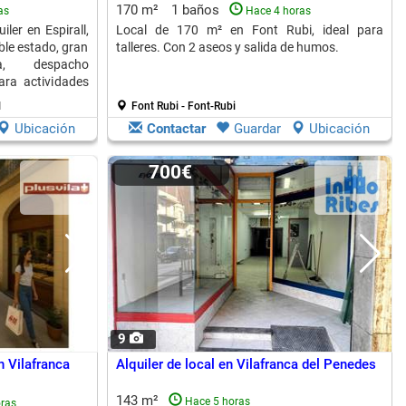
170 m²
1 baños
as
Hace 4 horas
ler en Espirall,
Local de 170 m² en Font Rubi, ideal para
ble estado, gran
talleres. Con 2 aseos y salida de humos.
na, despacho
ara actividades
l
Font Rubi - Font-Rubi
Ubicación
Contactar
Guardar
Ubicación
700€
9
n Vilafranca
Alquiler de local en Vilafranca del Penedes
143 m²
Hace 5 horas
ras