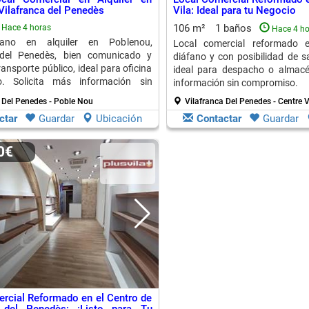
Vilafranca del Penedès
Vila: Ideal para tu Negocio
106 m²
1 baños
Hace 4 horas
Hace 4 ho
fano en alquiler en Poblenou,
Local comercial reformado e
 del Penedès, bien comunicado y
diáfano y con posibilidad de s
ansporte público, ideal para oficina
ideal para despacho o almacé
. Solicita más información sin
información sin compromiso.
o.
 Del Penedes - Poble Nou
Vilafranca Del Penedes - Centre V
ctar
Guardar
Ubicación
Contactar
Guardar
00€
rcial Reformado en el Centro de