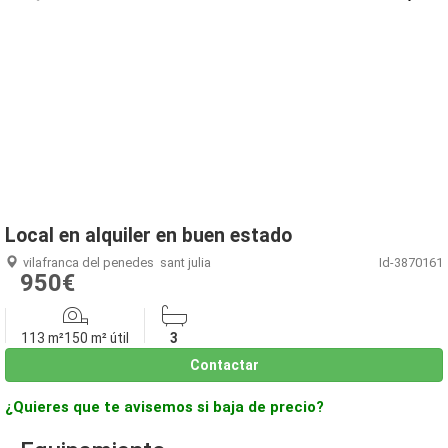
1
/
25
Local en alquiler en buen estado
vilafranca del penedes
sant julia
Id-3870161
950€
113 m²
150 m² útil
3
Contactar
¿Quieres que te avisemos si baja de precio?