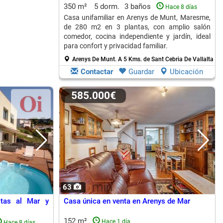
350 m²
5 dorm.
3 baños
Hace 8 días
Casa unifamiliar en Arenys de Munt, Maresme,
de 280 m2 en 3 plantas, con amplio salón
comedor, cocina independiente y jardín, ideal
para confort y privacidad familiar.
Arenys De Munt.
A 5 Kms. de Sant Cebria De Vallalta
Contactar
Guardar
Ubicación
585.000€
63
stas al Mar y
Casa única en venta en Arenys de Mar
152 m²
Hace 1 día
Hace 8 días