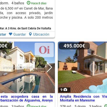
 dorm.
4 baños
Hace 8 días
 de 6,500 m² en Canet de Mar, llana
da, con acceso privado, jardín
rche y piscina. A solo 200 metros
Mar.
A 3 Kms. de Sant Cebria De Vallalta
ctar
Guardar
Ubicación
000€
495.000€
9
 esta acogedora casa en la
Amplia Residencia con Vi
urbanización de Aiguaviva, Arenys
Montaña en Maresme
 dorm.
3 baños
378 m²
5 dorm.
3 baños
Hace 8 días