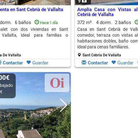
9
enta en Sant Cebrià de Vallalta
Amplia Casa con Vistas a
Cebrià de Vallalta
 dorm.
6 baños
372 m²
4 dorm.
2 baños
Hace 1 día
chalet con dos viviendas en Sant
Casa en Sant Cebrià de Valla
Vallalta, ideal para familias o
comedor, terraza con vistas al
habitaciones dobles, baño co
ideal para cenas familiares.
a De Vallalta
Sant Cebria De Vallalta
Contactar
Guardar
Contactar
Guardar
000€
bajado
0€