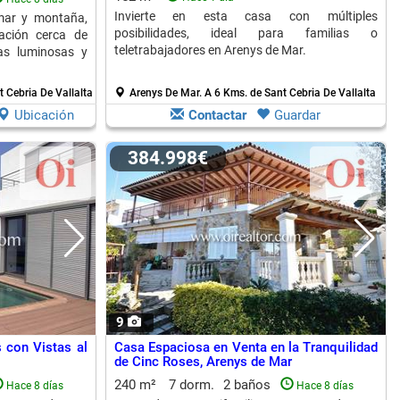
Invierte en esta casa con múltiples
mar y montaña,
posibilidades, ideal para familias o
cación cerca de
teletrabajadores en Arenys de Mar.
as luminosas y
 Cebria De Vallalta
Arenys De Mar.
A 6 Kms. de Sant Cebria De Vallalta
Ubicación
Contactar
Guardar
384.998€
9
 con Vistas al
Casa Espaciosa en Venta en la Tranquilidad
de Cinc Roses, Arenys de Mar
240 m²
7 dorm.
2 baños
Hace 8 días
Hace 8 días