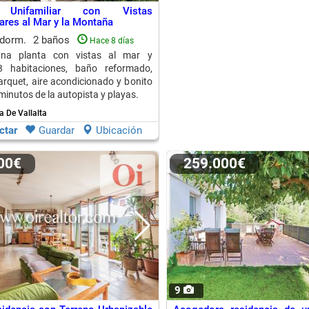
a Unifamiliar con Vistas
ares al Mar y la Montaña
 dorm.
2 baños
Hace 8 días
na planta con vistas al mar y
 habitaciones, baño reformado,
arquet, aire acondicionado y bonito
minutos de la autopista y playas.
a De Vallalta
ctar
Guardar
Ubicación
000€
259.000€
9