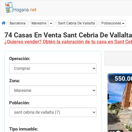
Inicio
Dropdown
Sant Cebria De Vallalta
Barcelona
Maresme
Poblaciones
74 Casas En Venta Sant Cebria De Vallalta
¿Quieres vender? Obtén la valoración de tu casa en Sant Ceb
Operación:
550.
Zona:
Población:
Tipo inmueble: