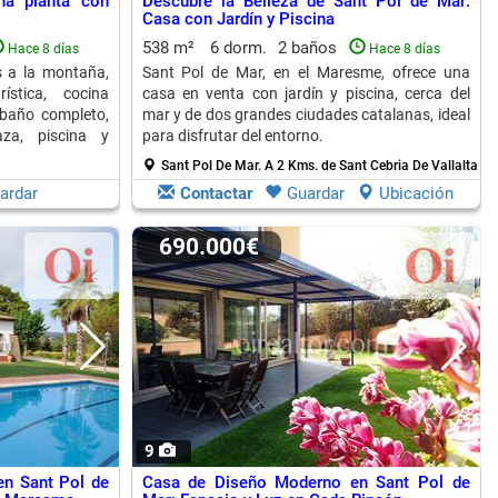
na planta con
Descubre la Belleza de Sant Pol de Mar:
Casa con Jardín y Piscina
538 m²
6 dorm.
2 baños
Hace 8 días
Hace 8 días
s a la montaña,
Sant Pol de Mar, en el Maresme, ofrece una
ística, cocina
casa en venta con jardín y piscina, cerca del
 baño completo,
mar y de dos grandes ciudades catalanas, ideal
aza, piscina y
para disfrutar del entorno.
Sant Pol De Mar.
A 2 Kms. de Sant Cebria De Vallalta
ardar
Contactar
Guardar
Ubicación
690.000€
9
en Sant Pol de
Casa de Diseño Moderno en Sant Pol de