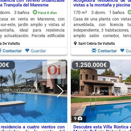
idencia con Terreno Urbanizable
Acogedora residencia de u
a Tranquila del Maresme
vistas a la montaña y piscina
 dorm.
3 baños
170 m²
3 dorm.
1 baños
Hace 8 días
 casa en venta en Maresme, con
Casa de una planta con vista
 sur-este, jardín amplio y vistas al
amueblada, con licencia tur
taña, ideal para residencia
independiente, 3 habitaciones,
y actualización. Parcela edificable
amplio salón comedor, terr
barbacoa.
a De Vallalta
Sant Cebria De Vallalta
Contactar
Guardar
Contactar
Gu
000€
1.250.000€
9
residencia a cuatro vientos con
Descubre esta Villa Rústica 