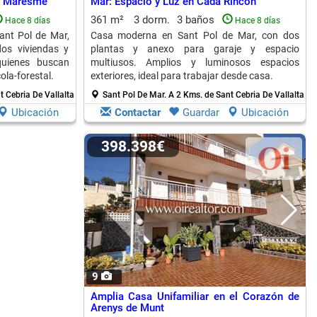
el Maresme
Mar: Espacio y Luz en Cada Rincón
361 m²
3 dorm.
3 baños
Hace 8 días
Hace 8 días
Sant Pol de Mar,
Casa moderna en Sant Pol de Mar, con dos
os viviendas y
plantas y anexo para garaje y espacio
quienes buscan
multiusos. Amplios y luminosos espacios
ola-forestal.
exteriores, ideal para trabajar desde casa.
t Cebria De Vallalta
Sant Pol De Mar.
A 2 Kms. de Sant Cebria De Vallalta
Ubicación
Contactar
Guardar
Ubicación
398.398€
9
Amplia Casa Unifamiliar en el Corazón de
Arenys de Munt