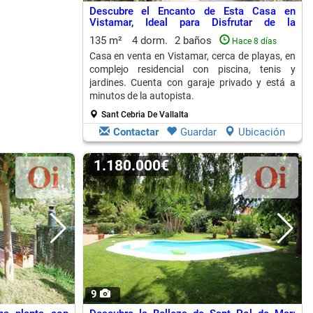
Descubre el Encanto de Esta Casa en
Vistamar, Ideal para Disfrutar de la
Naturaleza y la Playa
135 m²
4 dorm.
2 baños
Hace 8 días
Casa en venta en Vistamar, cerca de playas, en
complejo residencial con piscina, tenis y
jardines. Cuenta con garaje privado y está a
minutos de la autopista.
Sant Cebria De Vallalta
Contactar
Guardar
Ubicación
1.180.000€
9