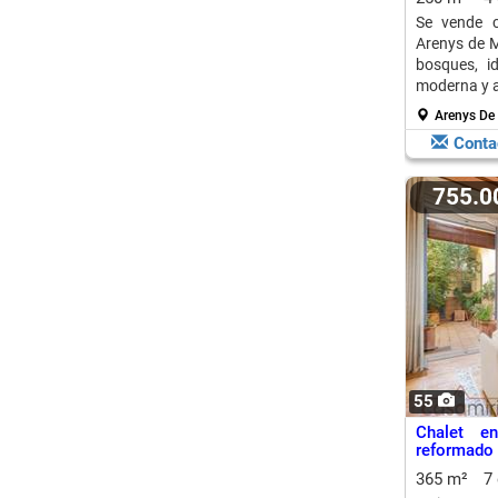
Se vende 
Arenys de M
bosques, id
moderna y a
Arenys De
Conta
755.
55
Chalet e
reformado
365 m²
7