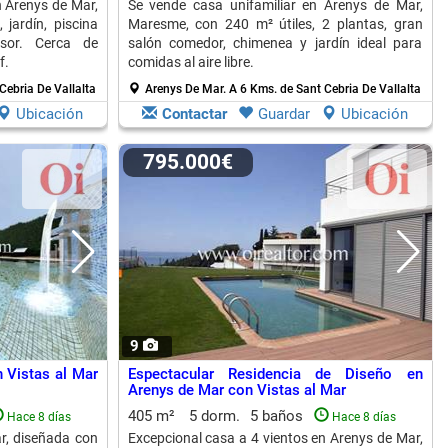
n Arenys de Mar,
Se vende casa unifamiliar en Arenys de Mar,
 jardín, piscina
Maresme, con 240 m² útiles, 2 plantas, gran
sor. Cerca de
salón comedor, chimenea y jardín ideal para
f.
comidas al aire libre.
Cebria De Vallalta
Arenys De Mar.
A 6 Kms. de Sant Cebria De Vallalta
Ubicación
Contactar
Guardar
Ubicación
795.000€
9
 Vistas al Mar
Espectacular Residencia de Diseño en
Arenys de Mar con Vistas al Mar
405 m²
5 dorm.
5 baños
Hace 8 días
Hace 8 días
r, diseñada con
Excepcional casa a 4 vientos en Arenys de Mar,