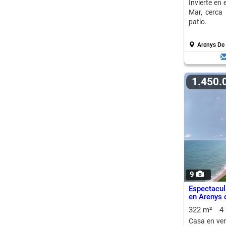
Invierte en
Mar, cerca
patio.
Arenys De
1.450
9
Espectacul
en Arenys 
322 m²
4
Casa en ven