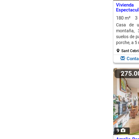
Viviend
Espectacul
180 m²
3
Casa de u
montaña, 3
suelos de p
porche, a 5 
Sant Cebri
Conta
275.
9