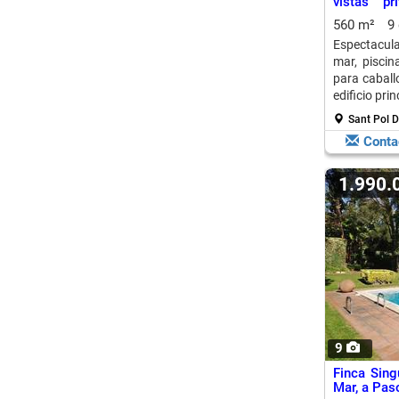
vistas pr
Maresme
560 m²
9
Espectacul
mar, piscin
para caballo
edificio pri
Sant Pol 
Conta
1.990
9
Finca Sing
Mar, a Pas