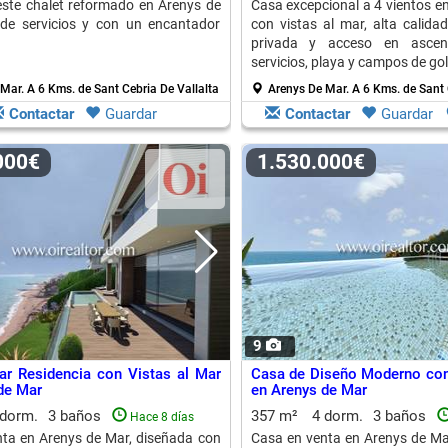
 este chalet reformado en Arenys de
Casa excepcional a 4 vientos e
 de servicios y con un encantador
con vistas al mar, alta calidad,
privada y acceso en ascen
servicios, playa y campos de gol
 Mar.
A 6 Kms. de Sant Cebria De Vallalta
Arenys De Mar.
A 6 Kms. de Sant 
Contactar
Guardar
Contactar
Guardar
.000€
1.530.000€
9
ar Residencia con Vistas al Mar
Casa de Diseño Moderno con
de Mar
en Arenys de Mar
 dorm.
3 baños
357 m²
4 dorm.
3 baños
Hace 8 días
ta en Arenys de Mar, diseñada con
Casa en venta en Arenys de Ma