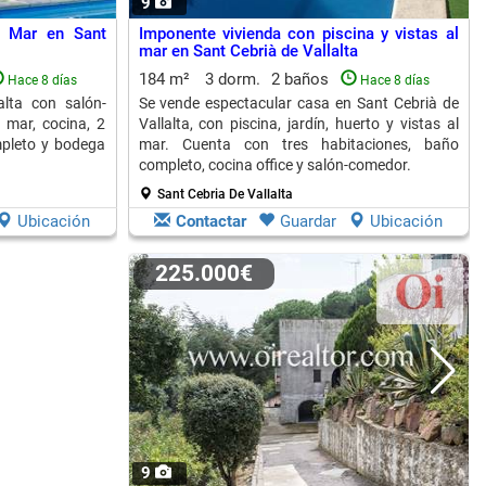
9
l Mar en Sant
Imponente vivienda con piscina y vistas al
mar en Sant Cebrià de Vallalta
184 m²
3 dorm.
2 baños
Hace 8 días
Hace 8 días
lta con salón-
Se vende espectacular casa en Sant Cebrià de
 mar, cocina, 2
Vallalta, con piscina, jardín, huerto y vistas al
mpleto y bodega
mar. Cuenta con tres habitaciones, baño
completo, cocina office y salón-comedor.
Sant Cebria De Vallalta
Ubicación
Contactar
Guardar
Ubicación
225.000€
9