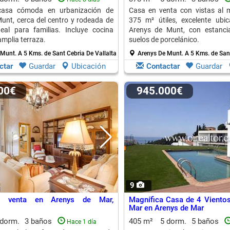
casa cómoda en urbanización de
Casa en venta con vistas al 
unt, cerca del centro y rodeada de
375 m² útiles, excelente ubi
eal para familias. Incluye cocina
Arenys de Munt, con estanci
mplia terraza.
suelos de porcelánico.
 Munt.
A 5 Kms. de Sant Cebria De Vallalta
Arenys De Munt.
A 5 Kms. de Sant
ctar
Guardar
Ubicación
Contactar
Guardar
000€
945.000€
9
n venta en Arenys de Mar,
Magnífica Casa de 4 Vientos
Mar en Arenys de Mar
 dorm.
3 baños
405 m²
5 dorm.
5 baños
Hace 1 día