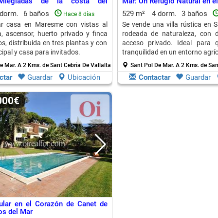
ivilegiadas de la costa del
Mar: Un Refugio Natural en 
 dorm.
6 baños
529 m²
4 dorm.
3 baños
Hace 8 días
ar casa en Maresme con vistas al
Se vende una villa rústica en 
a, ascensor, huerto privado y finca
rodeada de naturaleza, con d
s, distribuida en tres plantas y con
acceso privado. Ideal para 
ncipal y casa para invitados.
tranquilidad en un entorno agríc
De Mar.
A 2 Kms. de Sant Cebria De Vallalta
Sant Pol De Mar.
A 2 Kms. de San
ctar
Guardar
Ubicación
Contactar
Guardar
.000€
ular en el Corazón de Canet de
os del Mar