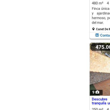
480 m²
4
Finca única
y ajardina
hermoso, po
del mar.
Canet De 
Conta
475.
9
Descubre
tranquila 
de Munt
250 m²
4