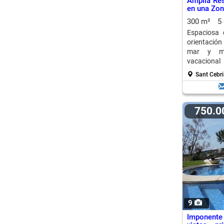
Amplia Res
en una Zon
300 m²
5
Espaciosa
orientación
mar y mon
vacacional 
disponible.
Sant Cebri
750.
9
Imponente 