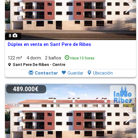
8
Dúplex en venta en Sant Pere de Ribes
122 m²
4 dorm.
2 baños
Hace 15 horas
Sant Pere De Ribes - Centre
Contactar
Guardar
Ubicación
489.000€