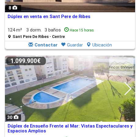
8
Dúplex en venta en Sant Pere de Ribes
124 m²
3 dorm.
3 baños
Hace 15 horas
Sant Pere De Ribes - Centre
Contactar
Guardar
Ubicación
1.099.900€
30
Dúplex de Ensueño Frente al Mar: Vistas Espectaculares y
Espacios Amplios