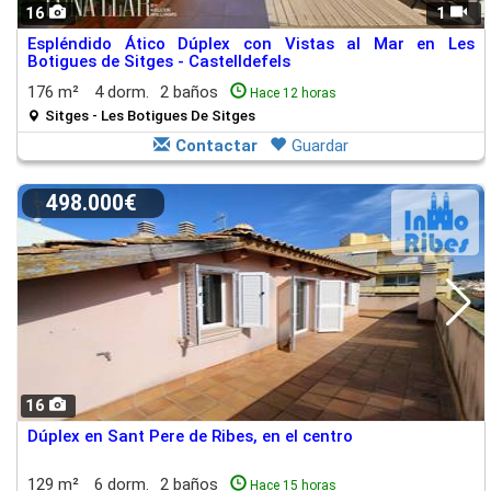
16
1
Espléndido Ático Dúplex con Vistas al Mar en Les
Botigues de Sitges - Castelldefels
176 m²
4 dorm.
2 baños
Hace 12 horas
Sitges - Les Botigues De Sitges
Contactar
Guardar
498.000€
16
Dúplex en Sant Pere de Ribes, en el centro
129 m²
6 dorm.
2 baños
Hace 15 horas