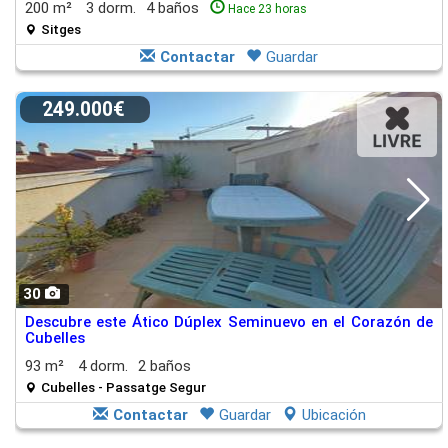
200 m²
3 dorm.
4 baños
Hace 23 horas
Sitges
Contactar
Guardar
249.000€
30
Descubre este Ático Dúplex Seminuevo en el Corazón de
Cubelles
93 m²
4 dorm.
2 baños
Cubelles - Passatge Segur
Contactar
Guardar
Ubicación