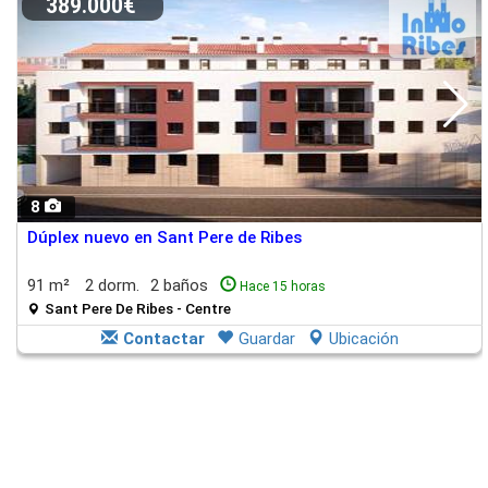
389.000€
8
Dúplex nuevo en Sant Pere de Ribes
91 m²
2 dorm.
2 baños
Hace 15 horas
Sant Pere De Ribes - Centre
Contactar
Guardar
Ubicación