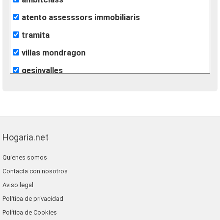
atento assesssors immobiliaris
tramita
villas mondragon
gesinvalles
león inmobiliarias
finques agisa
fincas eva
Hogaria.net
lunallar
Quienes somos
blaneshouse s.l.
Contacta con nosotros
grup 90
Aviso legal
Política de privacidad
Política de Cookies