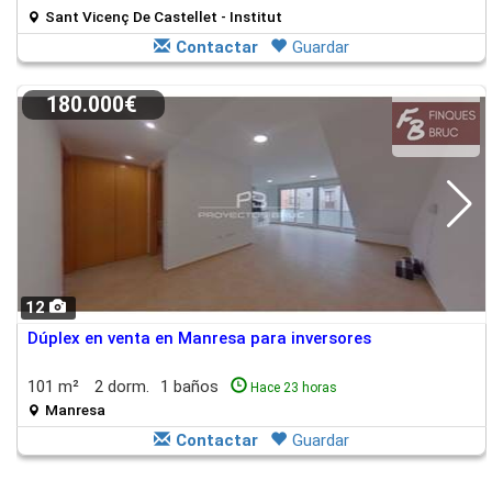
Sant Vicenç De Castellet - Institut
Contactar
Guardar
180.000€
12
Dúplex en venta en Manresa para inversores
101 m²
2 dorm.
1 baños
Hace 23 horas
Manresa
Contactar
Guardar