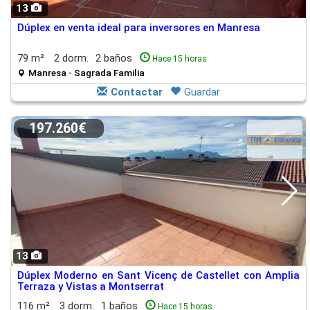
13
Dúplex en venta ideal para inversores en Manresa
79 m²
2 dorm.
2 baños
Hace 15 horas
Manresa - Sagrada Familia
Contactar
Guardar
197.260€
13
Dúplex Moderno en Sant Vicenç de Castellet con Amplia
Terraza y Vistas a Montserrat
116 m²
3 dorm.
1 baños
Hace 15 horas