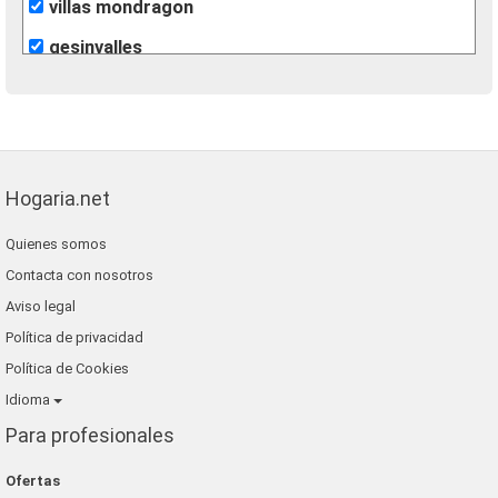
villas mondragon
gesinvalles
león inmobiliarias
finques agisa
fincas eva
Hogaria.net
lunallar
Quienes somos
blaneshouse s.l.
Contacta con nosotros
grup 90
Aviso legal
Política de privacidad
Política de Cookies
Idioma
Para profesionales
Ofertas