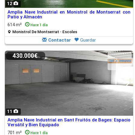
12
Amplia Nave Industrial en Monistrol de Montserrat con
Patio y Almacén
614 m²
Hace 1 día
Monistrol De Montserrat - Escoles
Contactar
Guardar
430.000€
11
Amplia Nave Industrial en Sant Fruitós de Bages: Espacio
Versátil y Bien Equipado
701 m²
Hace 1 día