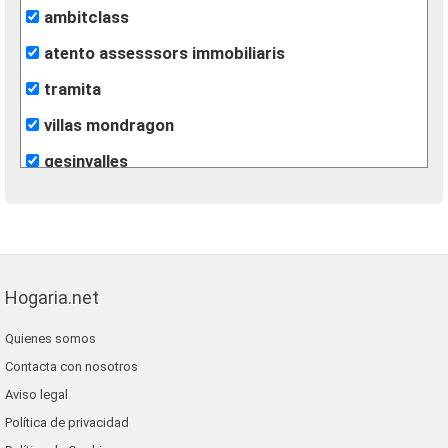
ambitclass
atento assesssors immobiliaris
tramita
villas mondragon
gesinvalles
león inmobiliarias
finques agisa
fincas eva
Hogaria.net
lunallar
Quienes somos
blaneshouse s.l.
Contacta con nosotros
grup 90
Aviso legal
Política de privacidad