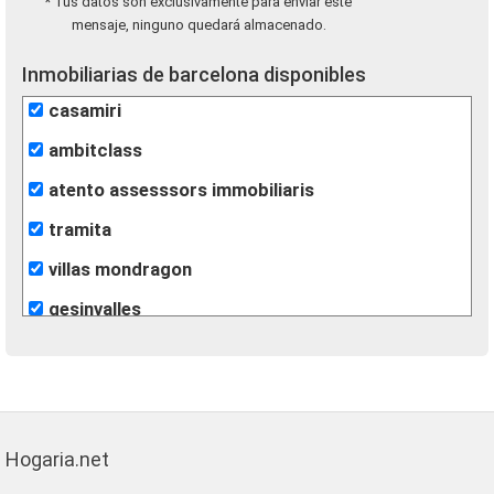
* Tus datos son exclusivamente para enviar este
mensaje, ninguno quedará almacenado.
Inmobiliarias de barcelona disponibles
casamiri
ambitclass
atento assesssors immobiliaris
tramita
villas mondragon
gesinvalles
león inmobiliarias
finques agisa
fincas eva
Hogaria.net
lunallar