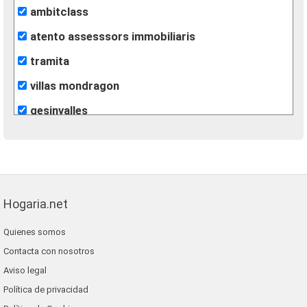
ambitclass
atento assesssors immobiliaris
tramita
villas mondragon
gesinvalles
león inmobiliarias
finques agisa
fincas eva
Hogaria.net
lunallar
Quienes somos
blaneshouse s.l.
Contacta con nosotros
grup 90
Aviso legal
Política de privacidad