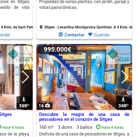
nes en Sitges,
Propiedad de varias plantas, con jardín, garaje y
estilo de vida
vistas panorámicas.
 4 Kms. de Sant Pere De Ribes
Sitges - Levantina-Montgavina-Quintmar.
A 4 Kms. de S
ardar
Contactar
Guardar
995.000€
360º
1
16
360º
1
Sitges
Descubre la magia de una casa de
pescadores en el corazón de Sitges
160 m²
3 dorm.
3 baños
Hace 4 horas
Hace 4 horas
sos de la playa,
Disfruta de una casa de pescadores en Sitges, a