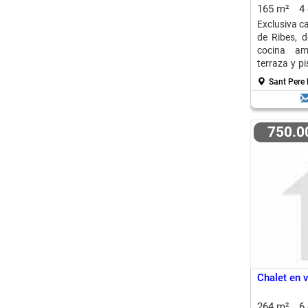
165 m²
4
Exclusiva c
de Ribes, 
cocina ame
terraza y pi
placas solar
Sant Pere 
750.
Chalet en 
264 m²
6