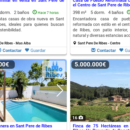
miliar en venta en Sant Pere de
Casa de Pueblo Reformada c
el Centro de Sant Pere de Rib
 dorm.
2 baños
398 m²
5 dorm.
4 baños
Hace 7 horas
stas casas de obra nueva en Sant
Encantadora casa de pue
bes, ideales para quienes buscan
reformada con estilo en el cen
stenibilidad.
de Ribes, con patio interior
natural y diversas estancias ac
De Ribes - Mas Alba
Sant Pere De Ribes - Centre
Contactar
Guardar
Contactar
Gu
000€
5.000.000€
16
nera en Sant Pere de Ribes
Finca de 75 Hectáreas en