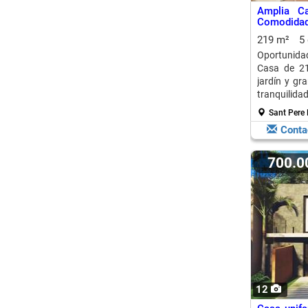
Amplia C
Comodidad
219 m²
5
Oportunidad
Casa de 21
jardín y gr
tranquilidad
Sant Pere 
Conta
700.
12