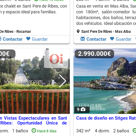
te chalet en Sant Pere de Ribes, con
Casa en venta en Mas Alba, San
n y espacio ideal para familias.
con 180m², salón-comedor lu
habitaciones, dos baños, terra
dos vehículos. Ideal ubicación c
De Ribes - Rocamar
Sant Pere De Ribes - Mas Alba
Contactar
Guardar
Contactar
Guardar
000€
2.990.000€
9
n Vistas Espectaculares en Sant
Casa de diseño en Sitges Rat
Ribes: Oportunidad Única de
dorm.
1 baños
342 m²
4 dorm.
2 baños
Hace 8 días