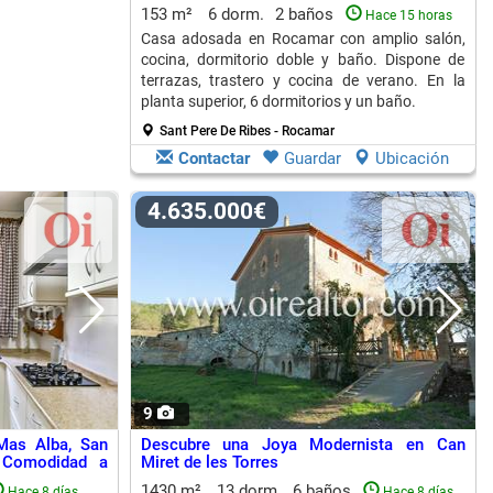
153 m²
6 dorm.
2 baños
Hace 15 horas
Casa adosada en Rocamar con amplio salón,
cocina, dormitorio doble y baño. Dispone de
terrazas, trastero y cocina de verano. En la
planta superior, 6 dormitorios y un baño.
Sant Pere De Ribes - Rocamar
Contactar
Guardar
Ubicación
4.635.000€
9
Mas Alba, San
Descubre una Joya Modernista en Can
 Comodidad a
Miret de les Torres
1430 m²
13 dorm.
6 baños
Hace 8 días
Hace 8 días