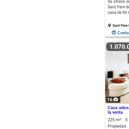
Se ofrece 
Sant Pere de
casa de 90 
Sant Pere 
Conta
1.070
16
Casa adosa
la venta
225 m²
5
Propiedad