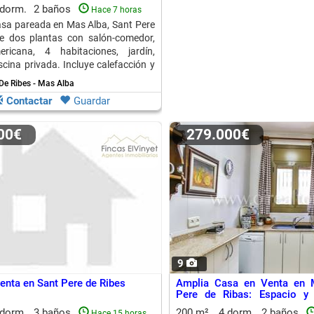
 dorm.
2 baños
Hace 7 horas
asa pareada en Mas Alba, Sant Pere
de dos plantas con salón-comedor,
ricana, 4 habitaciones, jardín,
scina privada. Incluye calefacción y
es.
De Ribes - Mas Alba
Contactar
Guardar
000€
279.000€
9
venta en Sant Pere de Ribes
Amplia Casa en Venta en 
Pere de Ribas: Espacio y
Pocos Minutos de Sitges
 dorm.
3 baños
200 m²
4 dorm.
2 baños
Hace 15 horas