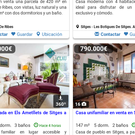
en venta una parcela de 420 m² en
Casa moderna con 4 habitacio
 Ribes, con vistas, luz natural y una
ideal para disfrutar de un 
m² con dos dormitorios y un baño.
exclusivo y cómodo.
De Ribes
Sitges - Les Botigues De Sitges.
A
ctar
Guardar
Ubicación
Contactar
Gu
.000€
790.000€
360º
16
da en Els Ametllets de Sitges a
Casa unifamiliar en venta en 
 dorm.
3 baños
147 m²
5 dorm.
2 baños
Hace 4 horas
 familiar en lugar accesible y
Casa de pueblo en Sitges, a pa