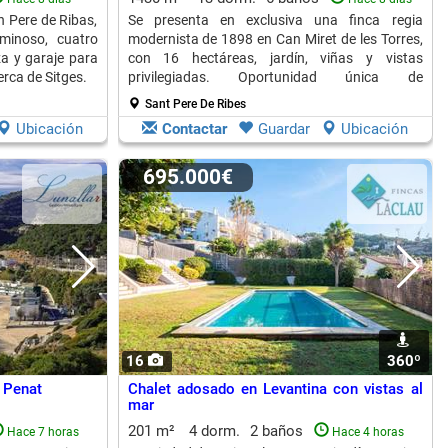
 Pere de Ribas,
Se presenta en exclusiva una finca regia
minoso, cuatro
modernista de 1898 en Can Miret de les Torres,
za y garaje para
con 16 hectáreas, jardín, viñas y vistas
erca de Sitges.
privilegiadas. Oportunidad única de
adquisición.
Sant Pere De Ribes
Ubicación
Contactar
Guardar
Ubicación
695.000€
16
360º
 Penat
Chalet adosado en Levantina con vistas al
mar
201 m²
4 dorm.
2 baños
Hace 7 horas
Hace 4 horas