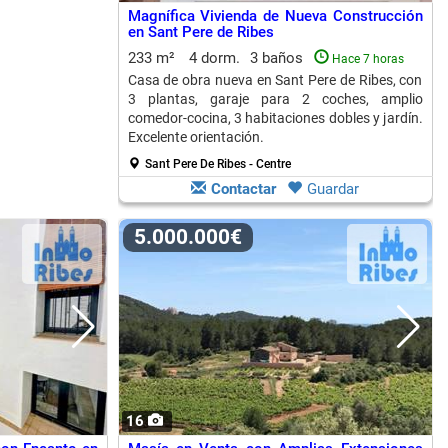
Magnífica Vivienda de Nueva Construcción
en Sant Pere de Ribes
233 m²
4 dorm.
3 baños
Hace 7 horas
Casa de obra nueva en Sant Pere de Ribes, con
3 plantas, garaje para 2 coches, amplio
comedor-cocina, 3 habitaciones dobles y jardín.
Excelente orientación.
Sant Pere De Ribes - Centre
Contactar
Guardar
5.000.000€
16