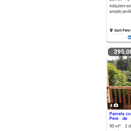
Adquiere es
amplio jardí
Sant Pere 
395.
4
Parcela co
Pere de 
Inversión
90 m²
2 