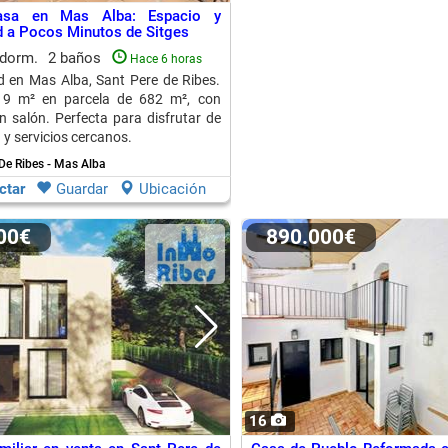
asa en Mas Alba: Espacio y
 a Pocos Minutos de Sitges
 dorm.
2 baños
Hace 6 horas
 en Mas Alba, Sant Pere de Ribes.
9 m² en parcela de 682 m², con
an salón. Perfecta para disfrutar de
 y servicios cercanos.
De Ribes - Mas Alba
ctar
Guardar
Ubicación
000€
890.000€
16