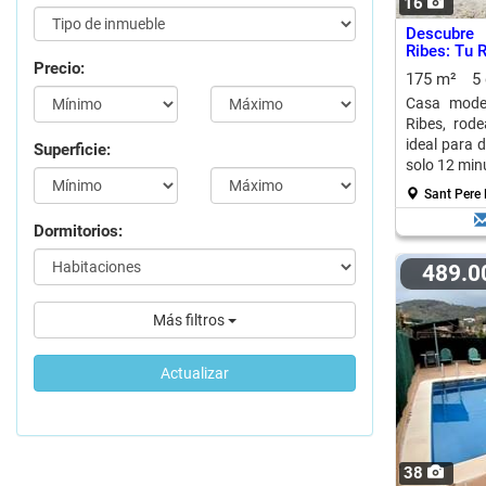
16
Descubre 
Ribes: Tu 
Precio:
175 m²
5
Casa mode
Ribes, rode
ideal para 
Superficie:
solo 12 min
Sant Pere 
Dormitorios:
489.
Más filtros
Actualizar
38