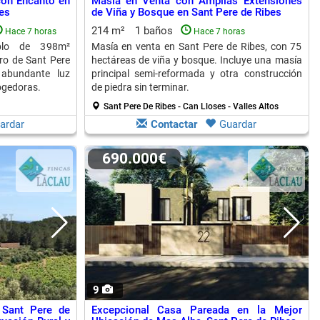
on Encanto en
Masía en Venta con Amplias Extensiones
es
de Viña y Bosque en Sant Pere de Ribes
214 m²
1 baños
Hace 7 horas
Hace 7 horas
blo de 398m²
Masía en venta en Sant Pere de Ribes, con 75
tro de Sant Pere
hectáreas de viña y bosque. Incluye una masía
, abundante luz
principal semi-reformada y otra construcción
ogedoras.
de piedra sin terminar.
Sant Pere De Ribes - Can Lloses - Valles Altos
ardar
Contactar
Guardar
690.000€
9
 Sant Pere de
Excepcional Casa Pareada en la Mejor