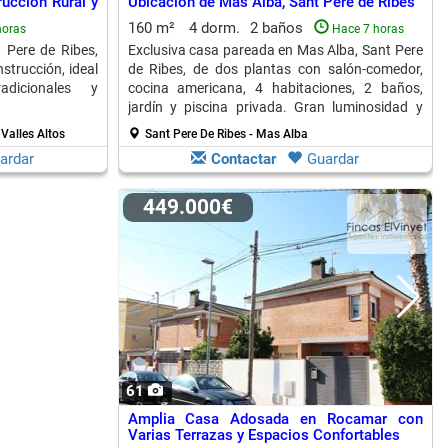
ucción Rural y
Ubicación de Mas Alba, Sant Pere de Ribes
160 m²
4 dorm.
2 baños
horas
Hace 7 horas
 Pere de Ribes,
Exclusiva casa pareada en Mas Alba, Sant Pere
strucción, ideal
de Ribes, de dos plantas con salón-comedor,
adicionales y
cocina americana, 4 habitaciones, 2 baños,
jardín y piscina privada. Gran luminosidad y
confort.
 Valles Altos
Sant Pere De Ribes - Mas Alba
ardar
Contactar
Guardar
449.000€
61
Amplia Casa Adosada en Rocamar con
Varias Terrazas y Espacios Confortables