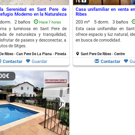
16
la Serenidad en Sant Pere de
Casa unifamiliar en venta e
Refugio Moderno en la Naturaleza
Ribes
 dorm.
2 baños
203 m²
5 dorm.
3 baños
Hace 7 horas
rna y luminosa en Sant Pere de
Esta casa unifamiliar en San
ada de naturaleza y tranquilidad,
ofrece espacio y luz natural, id
disfrutar de paseos y desconectar, a
en busca de comodidad.
utos de Sitges.
De Ribes - Can Pere De La Plana - Pineda
Sant Pere De Ribes - Centre
Contactar
Guardar
Contactar
Gu
000€