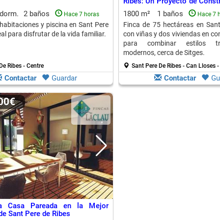
Ribes: Un Proyecto de Constr
Moderna
 dorm.
2 baños
1800 m²
1 baños
Hace 7 horas
Hace 7 
habitaciones y piscina en Sant Pere
Finca de 75 hectáreas en Sant
al para disfrutar de la vida familiar.
con viñas y dos viviendas en con
para combinar estilos tr
modernos, cerca de Sitges.
De Ribes - Centre
Sant Pere De Ribes - Can Lloses -
Contactar
Guardar
Contactar
Gu
000€
sa Casa Pareada en la Mejor
de Sant Pere de Ribes