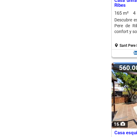
Casa unifa
Ribes
165 m²
4
Descubre e
Pere de Ri
confort y so
Sant Pere 
560.
16
Casa esqui