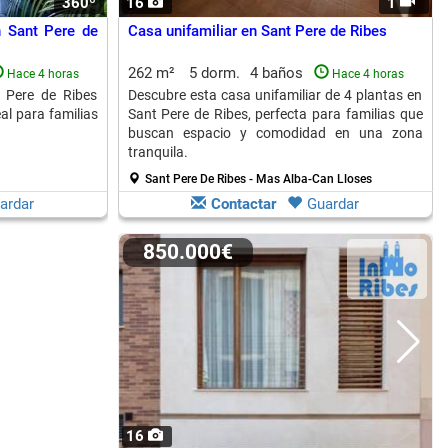
360º
16
1
n Sant Pere de
Casa unifamiliar en Sant Pere de Ribes
262 m²
5 dorm.
4 baños
Hace 4 horas
Hace 4 horas
t Pere de Ribes
Descubre esta casa unifamiliar de 4 plantas en
eal para familias
Sant Pere de Ribes, perfecta para familias que
buscan espacio y comodidad en una zona
tranquila.
Sant Pere De Ribes - Mas Alba-Can Lloses
ardar
Contactar
Guardar
850.000€
16