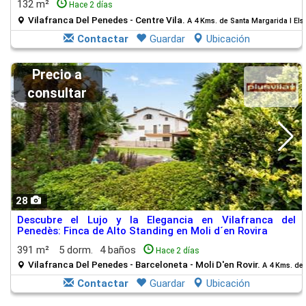
132 m²
Hace 2 días
Vilafranca Del Penedes - Centre Vila.
A 4 Kms. de Santa Margarida I El
Contactar
Guardar
Ubicación
Precio a
consultar
28
Descubre el Lujo y la Elegancia en Vilafranca del
Penedès: Finca de Alto Standing en Moli d´en Rovira
391 m²
5 dorm.
4 baños
Hace 2 días
Vilafranca Del Penedes - Barceloneta - Moli D'en Rovir.
A 4 Kms. de 
Contactar
Guardar
Ubicación