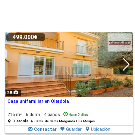
499.000€
28
Casa unifamiliar en Olerdola
215 m²
6 dorm.
4 baños
Hace 2 días
Olerdola.
A 5 Kms. de Santa Margarida I Els Monjos
Contactar
Guardar
Ubicación