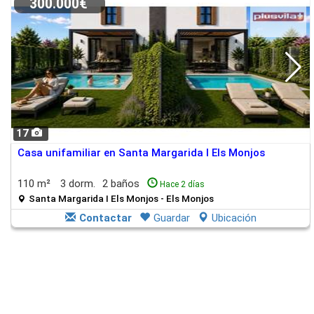
300.000€
17
Casa unifamiliar en Santa Margarida I Els Monjos
110 m²
3 dorm.
2 baños
Hace 2 días
Santa Margarida I Els Monjos - Els Monjos
Contactar
Guardar
Ubicación