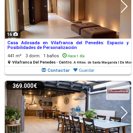
16
Casa Adosada en Vilafranca del Penedès: Espacio y
Posibilidades de Personalización
441 m²
3 dorm.
1 baños
Hace 1 día
Vilafranca Del Penedes - Centro.
A 4 Kms. de Santa Margarida I Els Mon
Contactar
Guardar
369.000€