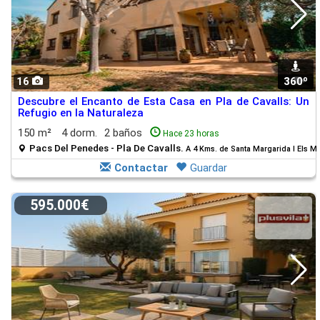
16
360º
1
Descubre el Encanto de Esta Casa en Pla de Cavalls: Un
Refugio en la Naturaleza
150 m²
4 dorm.
2 baños
Hace 23 horas
Pacs Del Penedes - Pla De Cavalls.
A 4 Kms. de Santa Margarida I Els M
Contactar
Guardar
595.000€