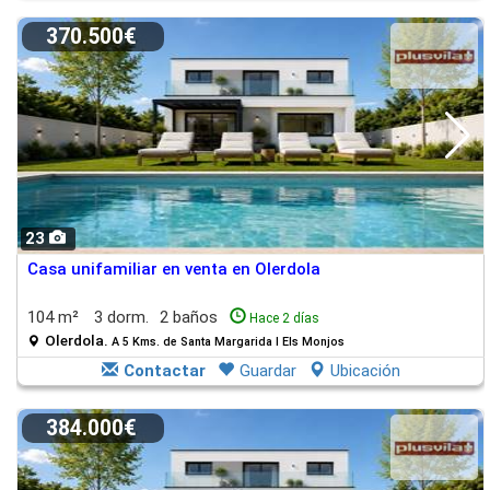
370.500€
23
Casa unifamiliar en venta en Olerdola
104 m²
3 dorm.
2 baños
Hace 2 días
Olerdola.
A 5 Kms. de Santa Margarida I Els Monjos
Contactar
Guardar
Ubicación
384.000€