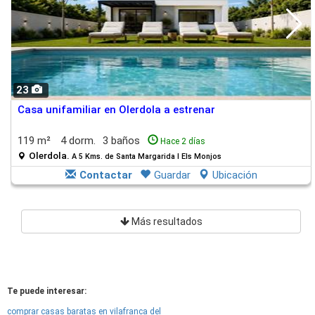
23
Casa unifamiliar en Olerdola a estrenar
119 m²
4 dorm.
3 baños
Hace 2 días
Olerdola.
A 5 Kms. de Santa Margarida I Els Monjos
Contactar
Guardar
Ubicación
Más resultados
Te puede interesar:
comprar casas baratas en vilafranca del