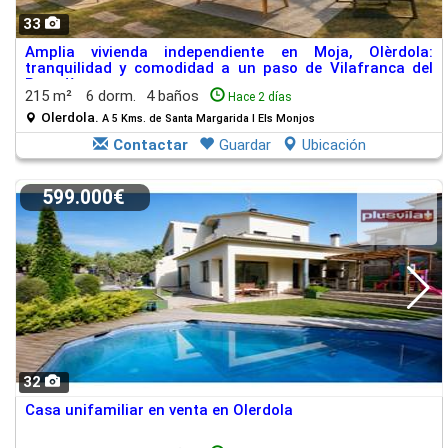
33
Amplia vivienda independiente en Moja, Olèrdola:
tranquilidad y comodidad a un paso de Vilafranca del
Penedès
215 m²
6 dorm.
4 baños
Hace 2 días
Olerdola.
A 5 Kms. de Santa Margarida I Els Monjos
Contactar
Guardar
Ubicación
599.000€
32
Casa unifamiliar en venta en Olerdola