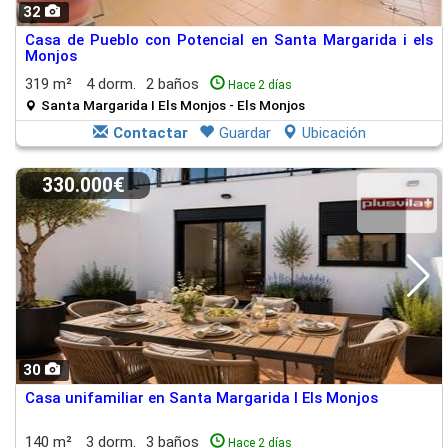
32
Casa de Pueblo con Potencial en Santa Margarida i els
Monjos
319 m²
4 dorm.
2 baños
Hace 2 días
Santa Margarida I Els Monjos - Els Monjos
Contactar
Guardar
Ubicación
330.000€
30
Casa unifamiliar en Santa Margarida I Els Monjos
140 m²
3 dorm.
3 baños
Hace 2 días