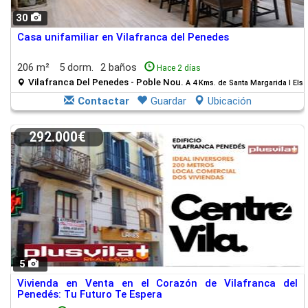
30
Casa unifamiliar en Vilafranca del Penedes
206 m²
5 dorm.
2 baños
Hace 2 días
Vilafranca Del Penedes - Poble Nou.
A 4 Kms. de Santa Margarida I Els
Contactar
Guardar
Ubicación
292.000€
5
Vivienda en Venta en el Corazón de Vilafranca del
Penedés: Tu Futuro Te Espera