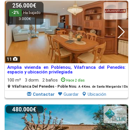
256.000€
-2%
Ha bajado
3.000€
11
Amplia vivienda en Poblenou, Vilafranca del Penedès:
espacio y ubicación privilegiada
100 m²
3 dorm.
2 baños
Hace 2 días
Vilafranca Del Penedes - Poble Nou.
A 4 Kms. de Santa Margarida I Els
Contactar
Guardar
Ubicación
480.000€