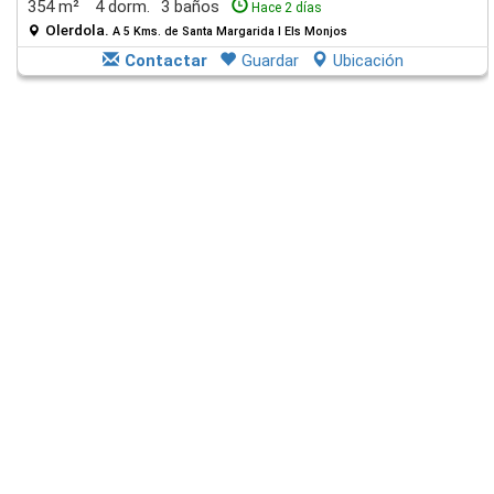
354 m²
4 dorm.
3 baños
Hace 2 días
Olerdola.
A 5 Kms. de Santa Margarida I Els Monjos
Contactar
Guardar
Ubicación