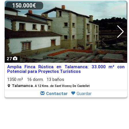
150.000€
27
Amplia Finca Rústica en Talamanca: 33.000 m² con
Potencial para Proyectos Turísticos
1350 m²
16 dorm.
13 baños
Talamanca.
A 12 Kms. de Sant Vicenç De Castellet
Contactar
Guardar