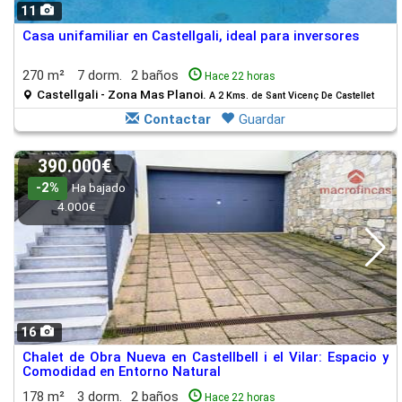
11
Casa unifamiliar en Castellgali, ideal para inversores
270 m²
7 dorm.
2 baños
Hace 22 horas
Castellgali - Zona Mas Planoi.
A 2 Kms. de Sant Vicenç De Castellet
Contactar
Guardar
390.000€
-2%
Ha bajado
4.000€
16
Chalet de Obra Nueva en Castellbell i el Vilar: Espacio y
Comodidad en Entorno Natural
178 m²
3 dorm.
2 baños
Hace 22 horas