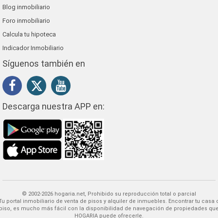
Blog inmobiliario
Foro inmobiliario
Calcula tu hipoteca
Indicador Inmobiliario
Síguenos también en
Descarga nuestra APP en:
© 2002-2026 hogaria.net, Prohibido su reproducción total o parcial
 alquiler de inmuebles. Encontrar tu casa o
piso, es mucho más fácil con la disponibilidad de navegación de propiedades qu
HOGARIA puede ofrecerle.