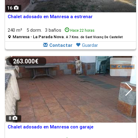
16
Chalet adosado en Manresa a estrenar
240 m²
5 dorm.
3 baños
Hace 22 horas
Manresa - La Parada Nova.
A 7 Kms. de Sant Vicenç De Castellet
Contactar
Guardar
263.000€
8
Chalet adosado en Manresa con garaje