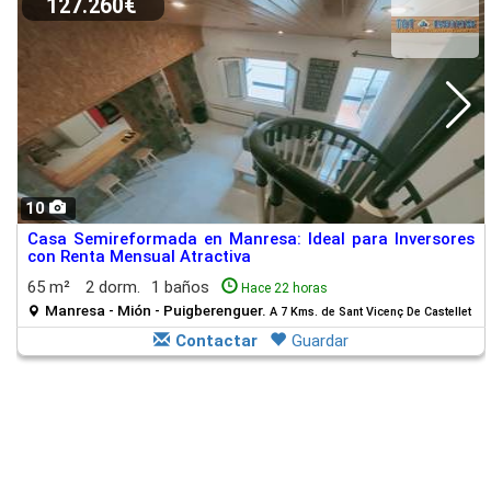
127.260€
10
Casa Semireformada en Manresa: Ideal para Inversores
con Renta Mensual Atractiva
65 m²
2 dorm.
1 baños
Hace 22 horas
Manresa - Mión - Puigberenguer.
A 7 Kms. de Sant Vicenç De Castellet
Contactar
Guardar