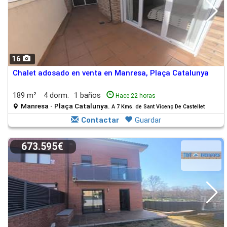
16
Chalet adosado en venta en Manresa, Plaça Catalunya
189 m²
4 dorm.
1 baños
Hace 22 horas
Manresa - Plaça Catalunya.
A 7 Kms. de Sant Vicenç De Castellet
Contactar
Guardar
673.595€