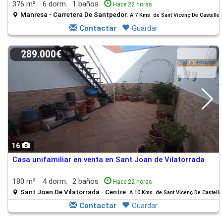
376 m²
6 dorm.
1 baños
Hace 22 horas
Manresa - Carretera De Santpedor.
A 7 Kms. de Sant Vicenç De Castellet
Contactar
Guardar
289.000€
16
Casa unifamiliar en venta en Sant Joan de Vilatorrada
180 m²
4 dorm.
2 baños
Hace 22 horas
Sant Joan De Vilatorrada - Centre.
A 10 Kms. de Sant Vicenç De Castelle
Contactar
Guardar