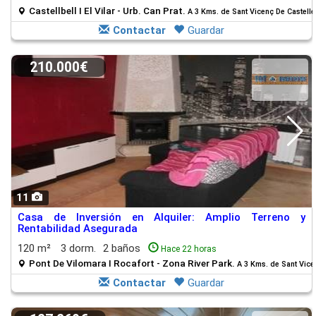
Castellbell I El Vilar - Urb. Can Prat.
A 3 Kms. de Sant Vicenç De Castelle
Contactar
Guardar
210.000€
11
Casa de Inversión en Alquiler: Amplio Terreno y
Rentabilidad Asegurada
120 m²
3 dorm.
2 baños
Hace 22 horas
Pont De Vilomara I Rocafort - Zona River Park.
A 3 Kms. de Sant Vice
Contactar
Guardar