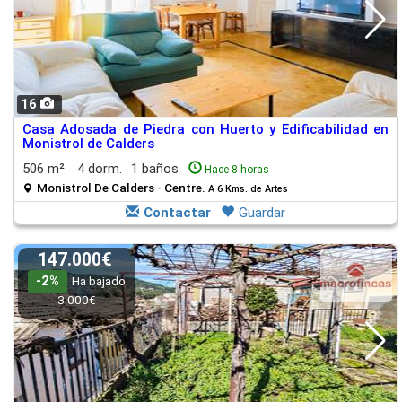
16
Casa Adosada de Piedra con Huerto y Edificabilidad en
Monistrol de Calders
506 m²
4 dorm.
1 baños
Hace 8 horas
Monistrol De Calders - Centre.
A 6 Kms. de Artes
Contactar
Guardar
147.000€
-2%
Ha bajado
3.000€