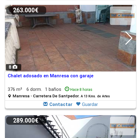
263.000€
8
Chalet adosado en Manresa con garaje
376 m²
6 dorm.
1 baños
Hace 8 horas
Manresa - Carretera De Santpedor.
A 13 Kms. de Artes
Contactar
Guardar
289.000€