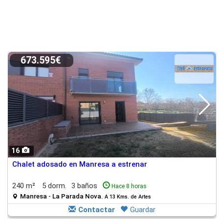
673.595€
16
Chalet adosado en Manresa a estrenar
240 m²
5 dorm.
3 baños
Hace 8 horas
Manresa - La Parada Nova.
A 13 Kms. de Artes
Contactar
Guardar