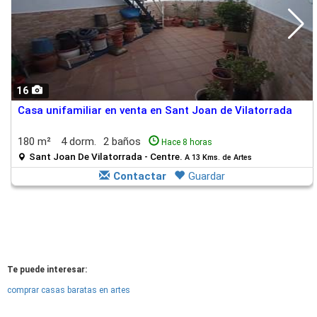
16
Casa unifamiliar en venta en Sant Joan de Vilatorrada
180 m²
4 dorm.
2 baños
Hace 8 horas
Sant Joan De Vilatorrada - Centre.
A 13 Kms. de Artes
Contactar
Guardar
Te puede interesar:
comprar casas baratas en artes