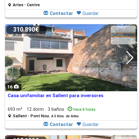
Artes - Centre
Contactar
Guardar
310.890€
16
Casa unifamiliar en Sallent para inversores
693 m²
12 dorm.
3 baños
Hace 8 horas
Sallent - Pont Nou.
A 5 Kms. de Artes
Contactar
Guardar