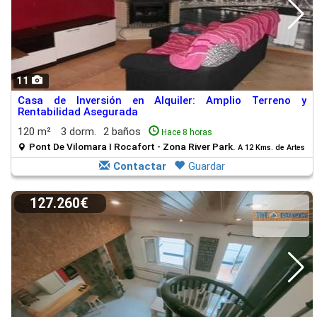
11
Casa de Inversión en Alquiler: Amplio Terreno y
Rentabilidad Asegurada
120 m²
3 dorm.
2 baños
Hace 8 horas
Pont De Vilomara I Rocafort - Zona River Park.
A 12 Kms. de Artes
Contactar
Guardar
127.260€