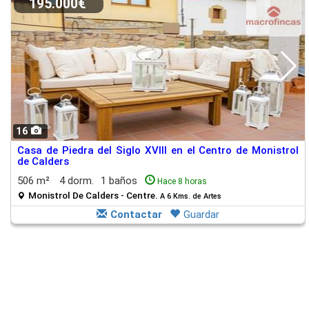
195.000€
16
Casa de Piedra del Siglo XVIII en el Centro de Monistrol
de Calders
506 m²
4 dorm.
1 baños
Hace 8 horas
Monistrol De Calders - Centre.
A 6 Kms. de Artes
Contactar
Guardar