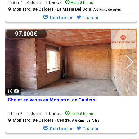
188 m²
4 dorm.
1 baños
Hace 8 horas
Monistrol De Calders - La Masia Del Sola.
A 6 Kms. de Artes
Contactar
Guardar
97.000€
16
Chalet en venta en Monistrol de Calders
111 m²
1 dorm.
1 baños
Hace 8 horas
Monistrol De Calders - Centre.
A 6 Kms. de Artes
Contactar
Guardar