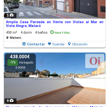
5
Amplia Casa Pareada en Venta con Vistas al Mar en
Vista Alegre, Mataró
450 m²
4 dorm.
4 baños
Hace 9 días
Mataro
Contactar
Guardar
Ubicación
438.000€
-1%
Ha bajado
3.000€
9