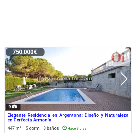
750.000€
9
Elegante Residencia en Argentona: Diseño y Naturaleza
en Perfecta Armonía
447 m²
5 dorm.
3 baños
Hace 9 días