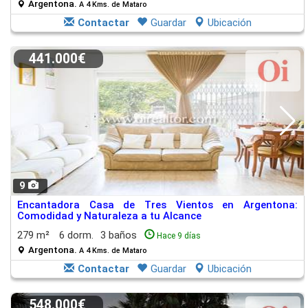
Argentona.
A 4 Kms. de Mataro
Contactar
Guardar
Ubicación
441.000€
9
Encantadora Casa de Tres Vientos en Argentona:
Comodidad y Naturaleza a tu Alcance
279 m²
6 dorm.
3 baños
Hace 9 días
Argentona.
A 4 Kms. de Mataro
Contactar
Guardar
Ubicación
548.000€