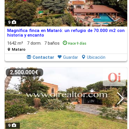
9
Magnífica finca en Mataró: un refugio de 70.000 m2 con
historia y encanto
1642 m²
7 dorm.
7 baños
Hace 9 días
Mataro
Contactar
Guardar
Ubicación
2.500.000€
9