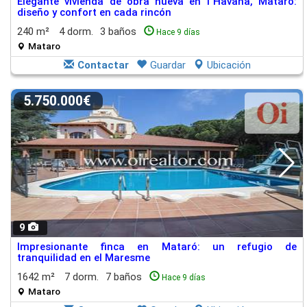
Elegante vivienda de obra nueva en l´Havana, Mataró:
diseño y confort en cada rincón
240 m²
4 dorm.
3 baños
Hace 9 días
Mataro
Contactar
Guardar
Ubicación
5.750.000€
9
Impresionante finca en Mataró: un refugio de
tranquilidad en el Maresme
1642 m²
7 dorm.
7 baños
Hace 9 días
Mataro