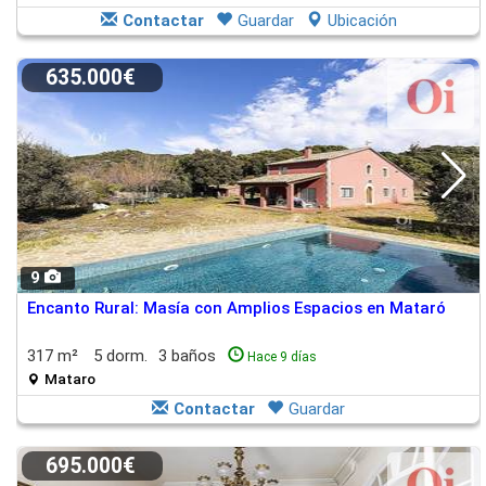
Contactar
Guardar
Ubicación
635.000€
9
Encanto Rural: Masía con Amplios Espacios en Mataró
317 m²
5 dorm.
3 baños
Hace 9 días
Mataro
Contactar
Guardar
695.000€