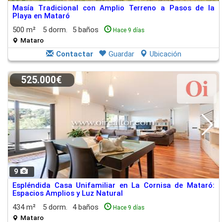
Masía Tradicional con Amplio Terreno a Pasos de la
Playa en Mataró
500 m²
5 dorm.
5 baños
Hace 9 días
Mataro
Contactar
Guardar
Ubicación
525.000€
9
Espléndida Casa Unifamiliar en La Cornisa de Mataró:
Espacios Amplios y Luz Natural
434 m²
5 dorm.
4 baños
Hace 9 días
Mataro