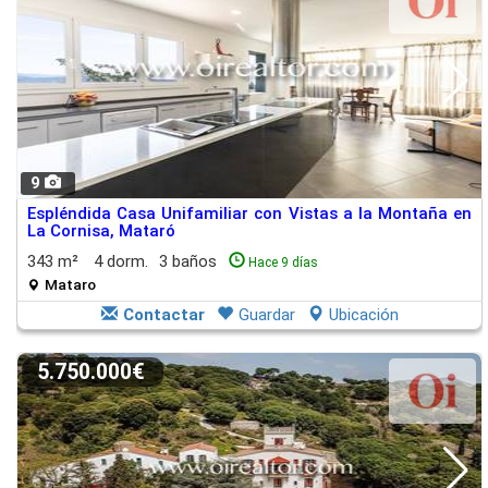
9
Espléndida Casa Unifamiliar con Vistas a la Montaña en
La Cornisa, Mataró
343 m²
4 dorm.
3 baños
Hace 9 días
Mataro
Contactar
Guardar
Ubicación
5.750.000€