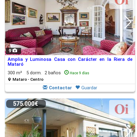
9
Amplia y Luminosa Casa con Carácter en la Riera de
Mataró
300 m²
5 dorm.
2 baños
Hace 9 días
Mataro - Centro
Contactar
Guardar
575.000€