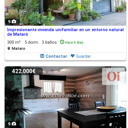
9
Impresionante vivienda unifamiliar en un entorno natural
de Mataró
300 m²
5 dorm.
3 baños
Hace 9 días
Mataro
Contactar
Guardar
422.000€
9