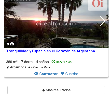
9
Tranquilidad y Espacio en el Corazón de Argentona
380 m²
7 dorm.
4 baños
Hace 9 días
Argentona.
A 4 Kms. de Mataro
Contactar
Guardar
Más resultados