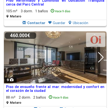
Piso Reformado y Luminoso en Ubicación Tranquila
cerca del Parc Central
105 m²
3 dorm.
1 baños
Hace 9 días
Mataro
Contactar
Guardar
Ubicación
460.000€
9
Piso de ensueño frente al mar: modernidad y confort en
el corazón de la ciudad
88 m²
2 dorm.
2 baños
Hace 9 días
Mataro