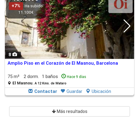
+7%
Ha subido
11.100€
8
Amplio Piso en el Corazón de El Masnou, Barcelona
75 m²
2 dorm.
1 baños
Hace 9 días
El Masnou.
A 12 Kms. de Mataro
Contactar
Guardar
Ubicación
Más resultados