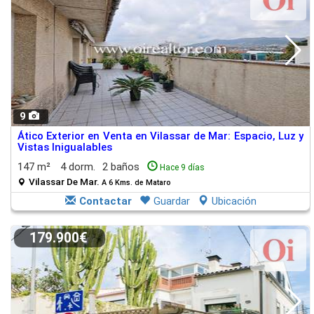
9
Ático Exterior en Venta en Vilassar de Mar: Espacio, Luz y
Vistas Inigualables
147 m²
4 dorm.
2 baños
Hace 9 días
Vilassar De Mar.
A 6 Kms. de Mataro
Contactar
Guardar
Ubicación
179.900€