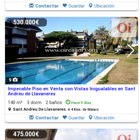
Contactar
Guardar
Ubicación
530.000€
9
Impecable Piso en Venta con Vistas Inigualables en Sant
Andreu de Llavaneres
140 m²
3 dorm.
2 baños
Hace 9 días
Sant Andreu De Llavaneres.
A 4 Kms. de Mataro
Contactar
Guardar
Ubicación
475.000€