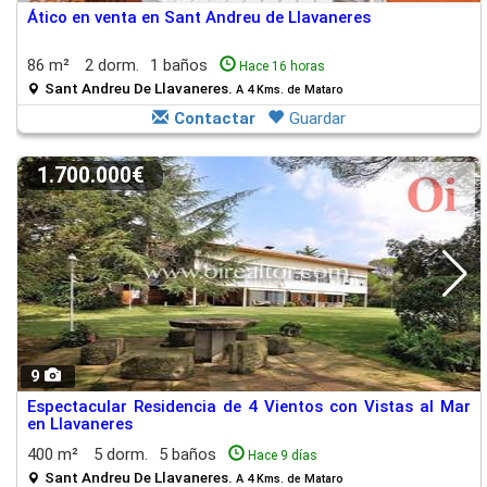
Ático en venta en Sant Andreu de Llavaneres
86 m²
2 dorm.
1 baños
Hace 16 horas
Sant Andreu De Llavaneres.
A 4 Kms. de Mataro
Contactar
Guardar
1.700.000€
9
Espectacular Residencia de 4 Vientos con Vistas al Mar
en Llavaneres
400 m²
5 dorm.
5 baños
Hace 9 días
Sant Andreu De Llavaneres.
A 4 Kms. de Mataro