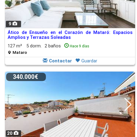
9
Ático de Ensueño en el Corazón de Mataró: Espacios
Amplios y Terrazas Soleadas
127 m²
5 dorm.
2 baños
Hace 9 días
Mataro
Contactar
Guardar
340.000€
20