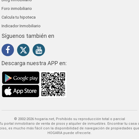
Foro inmobiliario
Calcula tu hipoteca
Indicador Inmobiliario
Síguenos también en
Descarga nuestra APP en:
© 2002-2026 hogaria.net, Prohibido su reproducción total o parcial
 alquiler de inmuebles. Encontrar tu casa o
piso, es mucho más fácil con la disponibilidad de navegación de propiedades qu
HOGARIA puede ofrecerle.