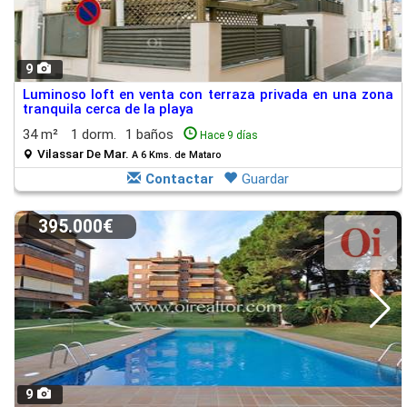
9
Luminoso loft en venta con terraza privada en una zona
tranquila cerca de la playa
34 m²
1 dorm.
1 baños
Hace 9 días
Vilassar De Mar.
A 6 Kms. de Mataro
Contactar
Guardar
395.000€
9