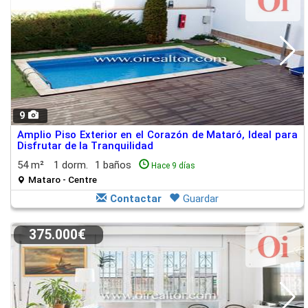
9
Amplio Piso Exterior en el Corazón de Mataró, Ideal para
Disfrutar de la Tranquilidad
54 m²
1 dorm.
1 baños
Hace 9 días
Mataro - Centre
Contactar
Guardar
375.000€