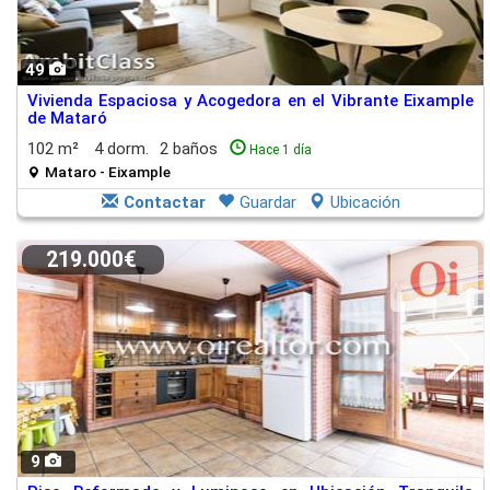
49
Vivienda Espaciosa y Acogedora en el Vibrante Eixample
de Mataró
102 m²
4 dorm.
2 baños
Hace 1 día
Mataro - Eixample
Contactar
Guardar
Ubicación
219.000€
9