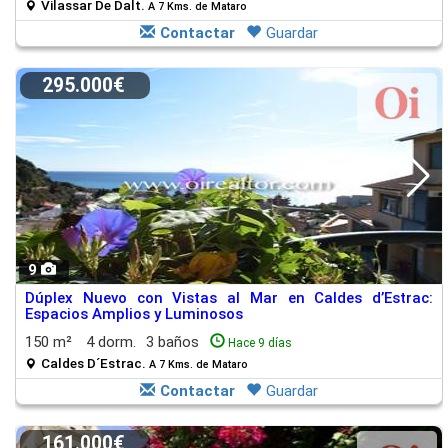
Vilassar De Dalt.
A 7 Kms. de Mataro
Contactar
Guardar
295.000€
9
Dúplex Nuevo con Vistas al Mar en Caldes d’Estrac:
Espacios Amplios y Luminosos
150 m²
4 dorm.
3 baños
Hace 9 días
Caldes D´Estrac.
A 7 Kms. de Mataro
Contactar
Guardar
161.000€