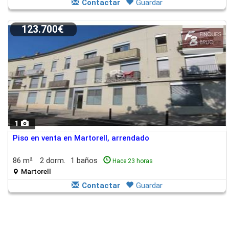
Contactar
Guardar
123.700€
1
Piso en venta en Martorell, arrendado
86 m²
2 dorm.
1 baños
Hace 23 horas
Martorell
Contactar
Guardar