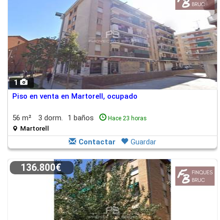
1
Piso en venta en Martorell, ocupado
56 m²
3 dorm.
1 baños
Hace 23 horas
Martorell
Contactar
Guardar
136.800€