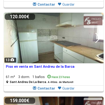
Contactar
Guardar
120.000€
13
Piso en venta en Sant Andreu de la Barca
61 m²
3 dorm.
1 baños
Hace 23 horas
Sant Andreu De La Barca.
A 4 Kms. de Martorell
Contactar
Guardar
159.000€