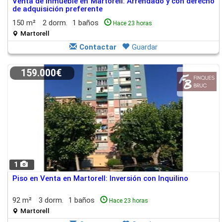
Venta de inmueble en Martorell: Arrendado y con derecho
de adquisición preferente
150 m²
2 dorm.
1 baños
Hace 23 horas
Martorell
Contactar
Guardar
159.000€
1
Piso en Venta en Martorell: Inversión con Inquilino
92 m²
3 dorm.
1 baños
Hace 23 horas
Martorell