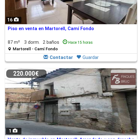
16
Piso en venta en Martorell, Camí Fondo
87 m²
3 dorm.
2 baños
Hace 15 horas
Martorell - Camí Fondo
Contactar
Guardar
220.000€
1