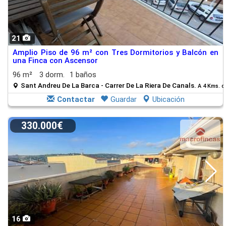
21
Amplio Piso de 96 m² con Tres Dormitorios y Balcón en
una Finca con Ascensor
96 m²
3 dorm.
1 baños
Sant Andreu De La Barca - Carrer De La Riera De Canals.
A 4 Kms. d
Contactar
Guardar
Ubicación
330.000€
16