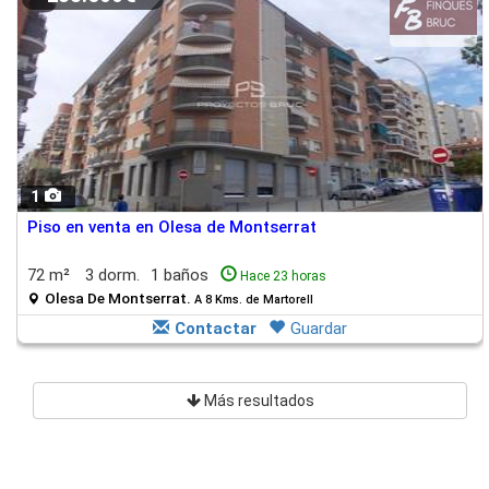
1
Piso en venta en Olesa de Montserrat
72 m²
3 dorm.
1 baños
Hace 23 horas
Olesa De Montserrat.
A 8 Kms. de Martorell
Contactar
Guardar
Más resultados