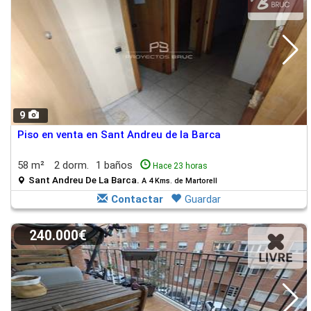
9
Piso en venta en Sant Andreu de la Barca
58 m²
2 dorm.
1 baños
Hace 23 horas
Sant Andreu De La Barca.
A 4 Kms. de Martorell
Contactar
Guardar
240.000€