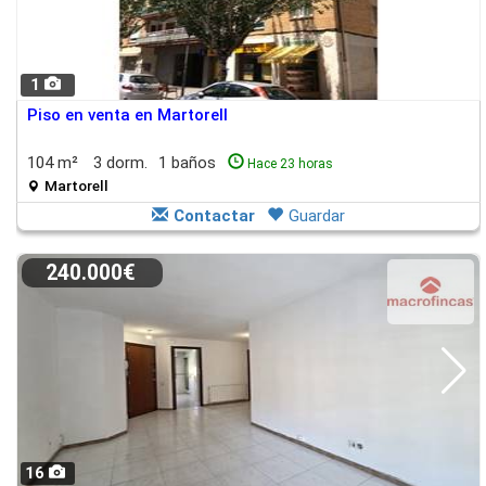
1
Piso en venta en Martorell
104 m²
3 dorm.
1 baños
Hace 23 horas
Martorell
Contactar
Guardar
240.000€
16