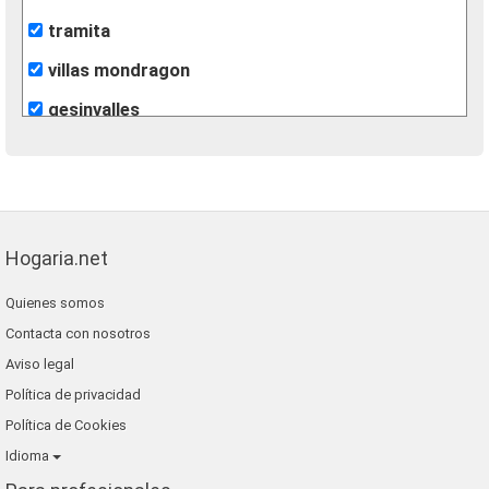
tramita
villas mondragon
gesinvalles
león inmobiliarias
finques agisa
fincas eva
Hogaria.net
lunallar
Quienes somos
blaneshouse s.l.
Contacta con nosotros
grup 90
Aviso legal
Política de privacidad
Política de Cookies
Idioma