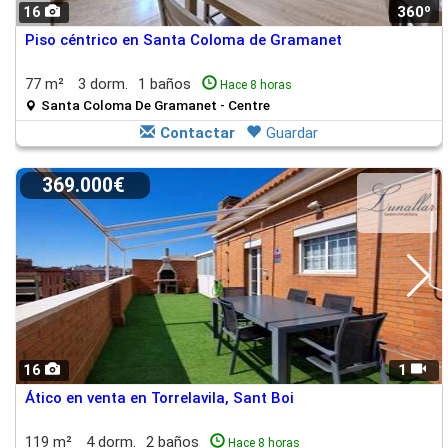
16
360º
Piso céntrico en Santa Coloma de Gramanet
77 m²
3 dorm.
1 baños
Hace 8 horas
Santa Coloma De Gramanet - Centre
Contactar
Guardar
369.000€
16
1
Ático en venta en Torrelavila, Sant Boi
119 m²
4 dorm.
2 baños
Hace 8 horas