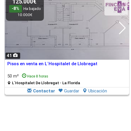
125.000€
-8%
Ha bajado
10.000€
41
Pisos en venta en L´Hospitalet de Llobregat
50 m²
Hace 8 horas
L`Hospitalet De Llobregat - La Florida
Contactar
Guardar
Ubicación