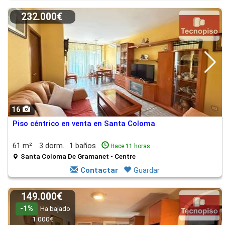
232.000€
16
Piso céntrico en venta en Santa Coloma
61 m²
3 dorm.
1 baños
Hace 11 horas
Santa Coloma De Gramanet - Centre
Contactar
Guardar
149.000€
-1%
Ha bajado
1.000€