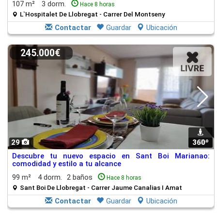
107 m²
3 dorm.
Hace 8 horas
L`Hospitalet De Llobregat - Carrer Del Montseny
Contactar
Guardar
Ubicación
245.000€
29
360º
1
Descubre tu nuevo espacio en Sant Boi Marianao:
comodidad y estilo a tu alcance
99 m²
4 dorm.
2 baños
Hace 8 horas
Sant Boi De Llobregat - Carrer Jaume Canalias I Amat
Contactar
Guardar
Ubicación