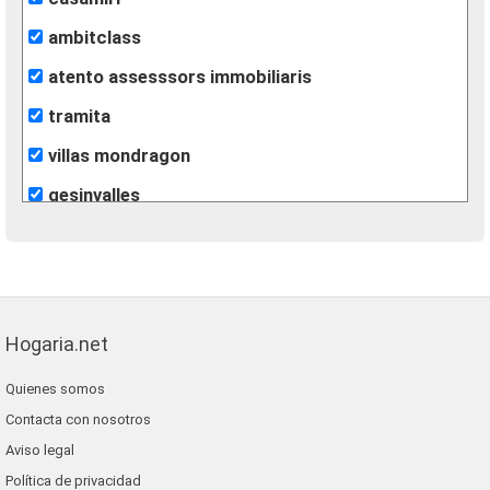
ambitclass
atento assesssors immobiliaris
tramita
villas mondragon
gesinvalles
león inmobiliarias
finques agisa
fincas eva
Hogaria.net
lunallar
Quienes somos
blaneshouse s.l.
Contacta con nosotros
grup 90
Aviso legal
Política de privacidad