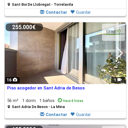
Sant Boi De Llobregat - Torrelavila
Contactar
Guardar
255.000€
16
1
Piso acogedor en Sant Adria de Besos
56 m²
1 dorm.
1 baños
Hace 8 horas
Sant Adria De Besos - La Mina
Contactar
Guardar