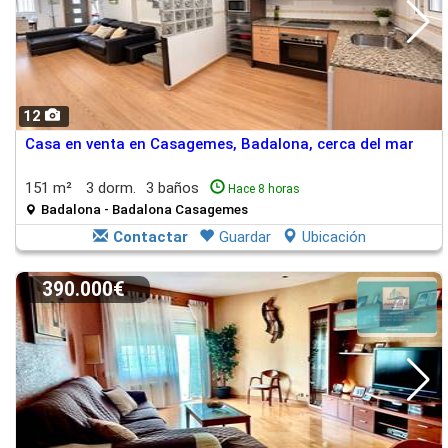
12
Casa en venta en Casagemes, Badalona, cerca del mar
151 m²
3 dorm.
3 baños
Hace 8 horas
Badalona - Badalona Casagemes
Contactar
Guardar
Ubicación
390.000€