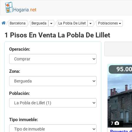
Inicio
Dropdown
Dropdown
La Pobla De Lillet
Barcelona
Bergueda
Poblaciones
1 Pisos En Venta La Pobla De Lillet
Operación:
95.0
Zona:
Población:
Tipo inmueble:
7
Proyecto d