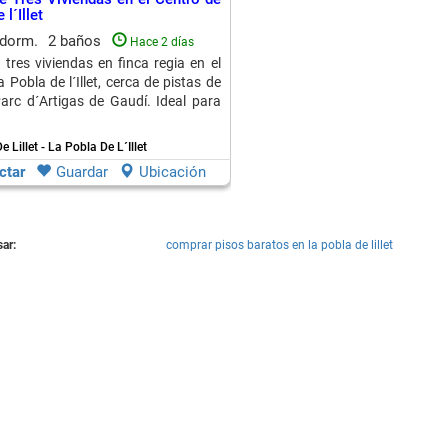
l´Illet
 dorm.
2 baños
Hace 2 días
 tres viviendas en finca regia en el
 Pobla de l´Illet, cerca de pistas de
Parc d´Artigas de Gaudí. Ideal para
 Lillet - La Pobla De L´Illet
ctar
Guardar
Ubicación
ar:
comprar pisos baratos en la pobla de lillet