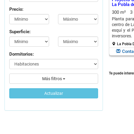
La Pobla de 
Precio:
300 m²
3
Planta para
centro de La
esquí y el 
Superficie:
inversores.
La Pobla De
Conta
Dormitorios:
Te puede interes
Más filtros
Actualizar