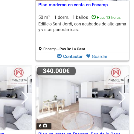
Piso moderno en venta en Encamp
50 m²
1 dorm.
1 baños
Hace 13 horas
Edificio Sant Jordi, con acabados de alta gama
y vistas panorámicas.
Encamp - Pas De La Casa
Contactar
Guardar
340.000€
6