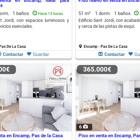
venta en Encamp, ideal para
Piso nuevo en venta en Enca
es
dorm.
1 baños
51 m²
1 dorm.
1 baños
Hace 13 horas
nt Jordi, con espacios luminosos y
Edificio Sant Jordi, con acaba
vicios esenciales.
y cerca de las pistas de esquí.
Pas De La Casa
Encamp - Pas De La Casa
Contactar
Guardar
Contactar
Gu
000€
365.000€
6
nta en Encamp, Pas de la Casa
Piso en venta en Encamp, Pas