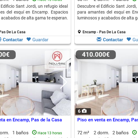
Edificio Sant Jordi, un refugio ideal
Descubre el Edificio Sant Jordi,
es del esquí en Encamp. Espacios
para amantes del esquí en En
 acabados de alta gama te esperan.
luminosos y acabados de alta g
Pas De La Casa
Encamp - Pas De La Casa
Contactar
Guardar
Contactar
Gu
000€
410.000€
6
nta en Encamp, Pas de la Casa
Piso en venta en Encamp, Pas
dorm.
1 baños
72 m²
2 dorm.
2 baños
Hace 13 horas