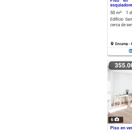
Piso en 
esquiador
50 m²
1 
Edificio Sa
cerca de ser
Encamp - 
355.
6
Piso en ve