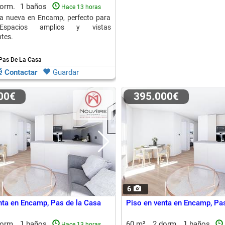
dorm.
1 baños
Hace 13 horas
ra nueva en Encamp, perfecto para
 Espacios amplios y vistas
tes.
Pas De La Casa
Contactar
Guardar
000€
395.000€
6
nta en Encamp, Pas de la Casa
Piso en venta en Encamp, Pas
dorm.
1 baños
60 m²
2 dorm.
1 baños
Hace 13 horas