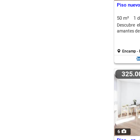
Piso nuevo
50 m²
1 
Descubre el
amantes del
Encamp - 
325.
6