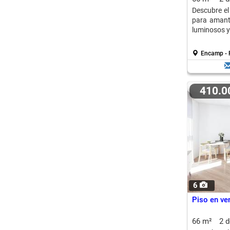
Descubre el 
para amant
luminosos y
Encamp - 
410.
6
Piso en ve
66 m²
2 