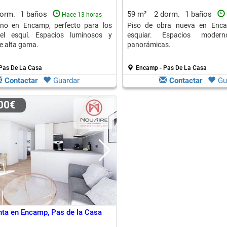
dorm.
1 baños
59 m²
2 dorm.
1 baños
Hace 13 horas
no en Encamp, perfecto para los
Piso de obra nueva en Enca
el esquí. Espacios luminosos y
esquiar. Espacios moder
e alta gama.
panorámicas.
Pas De La Casa
Encamp - Pas De La Casa
Contactar
Guardar
Contactar
Gu
000€
nta en Encamp, Pas de la Casa