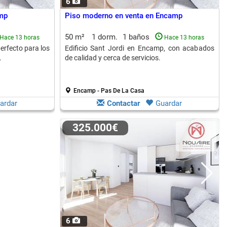
6
mp
Piso moderno en venta en Encamp
50 m²
1 dorm.
1 baños
Hace 13 horas
Hace 13 horas
erfecto para los
Edificio Sant Jordi en Encamp, con acabados
.
de calidad y cerca de servicios.
Encamp - Pas De La Casa
ardar
Contactar
Guardar
325.000€
6