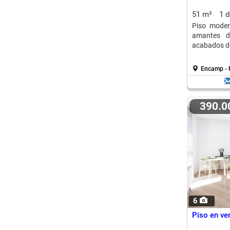
51 m²
1 
Piso moder
amantes d
acabados d
Encamp - 
390.
6
Piso en ve