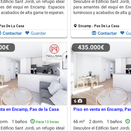
Edificio Sant Jordi, un refugio ideal
Descubre el Edificio Sant Jordi,
es del esquí en Encamp. Espacios
para amantes del esquí en En
 acabados de alta gama te esperan.
luminosos y acabados de alta g
Pas De La Casa
Encamp - Pas De La Casa
Contactar
Guardar
Contactar
Gu
000€
435.000€
6
nta en Encamp, Pas de la Casa
Piso en venta en Encamp, Pas
dorm.
1 baños
66 m²
2 dorm.
1 baños
Hace 13 horas
Edificio Sant Jordi, un refugio ideal
Descubre el Edificio Sant Jordi,