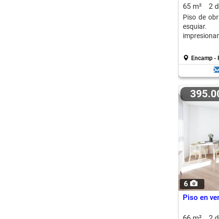
65 m²
2 
Piso de ob
esquiar.
impresionan
Encamp - 
395.
6
Piso en ve
66 m²
2 