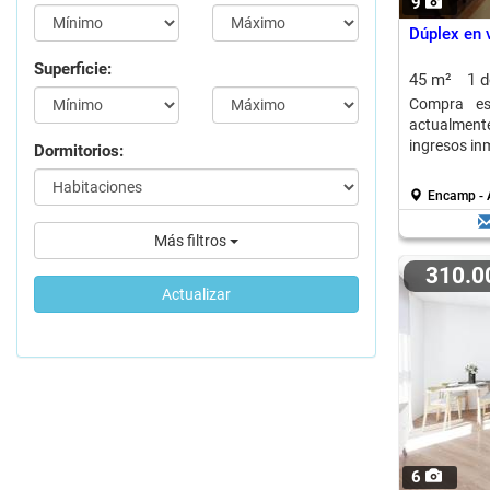
9
Dúplex en 
Superficie:
45 m²
1 
Compra es
actualmente
ingresos in
Dormitorios:
Encamp - 
Más filtros
310.
Actualizar
6