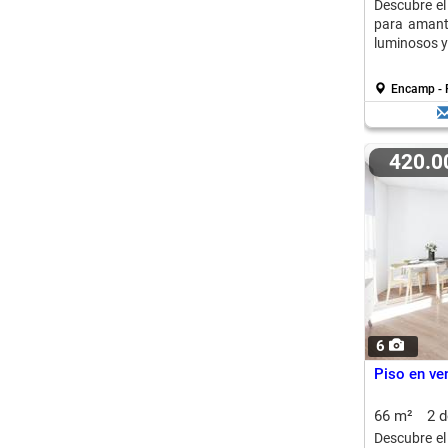
Descubre el 
para amant
luminosos y
Encamp - 
420.
6
Piso en ve
66 m²
2 
Descubre el 