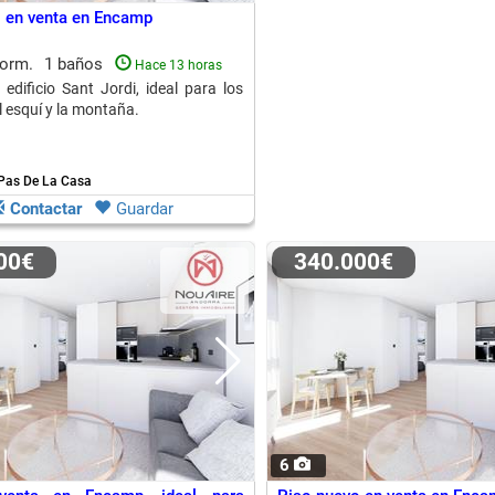
 en venta en Encamp
dorm.
1 baños
Hace 13 horas
 edificio Sant Jordi, ideal para los
 esquí y la montaña.
Pas De La Casa
Contactar
Guardar
000€
340.000€
6