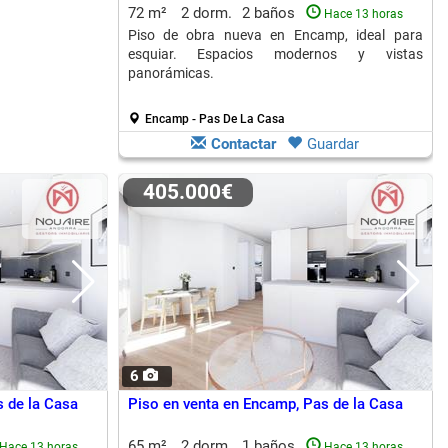
72 m²
2 dorm.
2 baños
Hace 13 horas
Piso de obra nueva en Encamp, ideal para
esquiar. Espacios modernos y vistas
panorámicas.
Encamp - Pas De La Casa
Contactar
Guardar
405.000€
6
 de la Casa
Piso en venta en Encamp, Pas de la Casa
65 m²
2 dorm.
1 baños
Hace 13 horas
Hace 13 horas