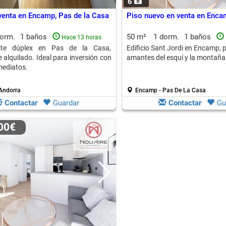
6
venta en Encamp, Pas de la Casa
Piso nuevo en venta en Enca
dorm.
1 baños
50 m²
1 dorm.
1 baños
Hace 13 horas
te dúplex en Pas de la Casa,
Edificio Sant Jordi en Encamp, p
 alquilado. Ideal para inversión con
amantes del esquí y la montaña
mediatos.
Andorra
Encamp - Pas De La Casa
Contactar
Guardar
Contactar
Gu
000€