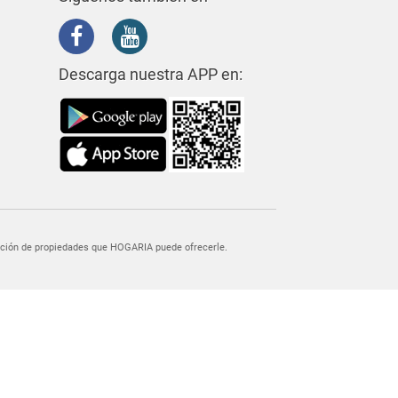
Descarga nuestra APP en:
egación de propiedades que HOGARIA puede ofrecerle.