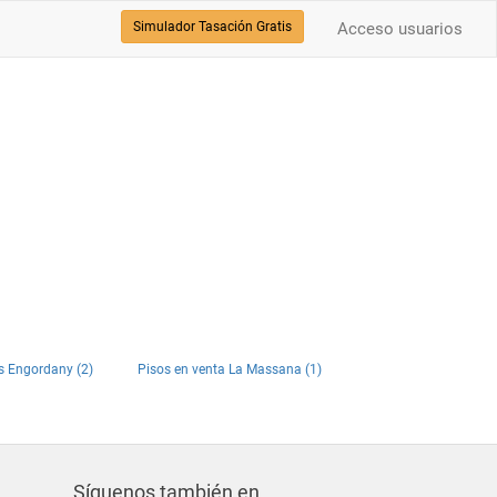
Simulador Tasación Gratis
Acceso usuarios
s Engordany (2)
Pisos en venta La Massana (1)
Síguenos también en