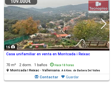
109.000€
16
Casa unifamiliar en venta en Montcada i Reixac
70 m²
2 dorm.
1 baños
Hace 18 horas
Montcada I Reixac - Vallensana.
A 6 Kms. de Barbera Del Valles
Contactar
Guardar