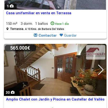
1
Casa unifamiliar en venta en Terrassa
150 m²
3 dorm.
1 baños
Hace 1 día
Terrassa.
A 10 Kms. de Barbera Del Valles
Contactar
Guardar
565.000€
30
Amplio Chalet con Jardín y Piscina en Castellar del Vallès