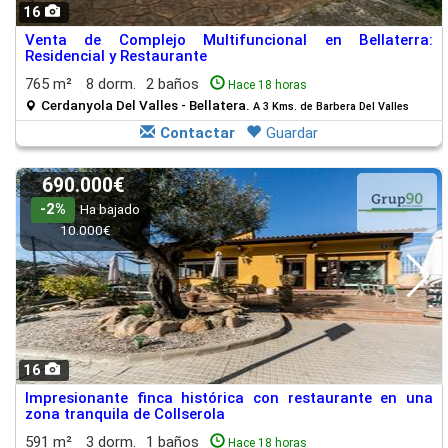
16
Venta de Complejo Multifuncional en Bellaterra:
Residencial y Restaurante
765 m²
8 dorm.
2 baños
Hace 18 horas
Cerdanyola Del Valles - Bellatera.
A 3 Kms. de Barbera Del Valles
Contactar
Guardar
690.000€
-2%
Ha bajado
10.000€
16
Impresionante finca histórica con restaurante en una
zona tranquila de Collserola
591 m²
3 dorm.
1 baños
Hace 18 horas