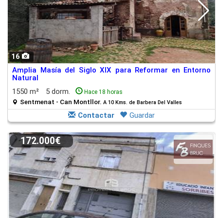
16
Amplia Masía del Siglo XIX para Reformar en Entorno
Natural
1550 m²
5 dorm.
Hace 18 horas
Sentmenat - Can Montllor.
A 10 Kms. de Barbera Del Valles
Contactar
Guardar
172.000€