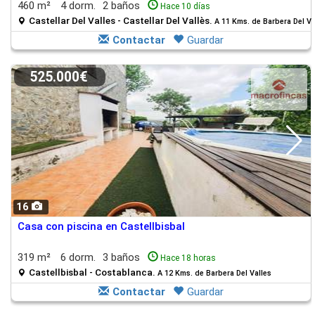
460 m²
4 dorm.
2 baños
Hace 10 días
Castellar Del Valles - Castellar Del Vallès.
A 11 Kms. de Barbera Del Va
Contactar
Guardar
525.000€
16
Casa con piscina en Castellbisbal
319 m²
6 dorm.
3 baños
Hace 18 horas
Castellbisbal - Costablanca.
A 12 Kms. de Barbera Del Valles
Contactar
Guardar