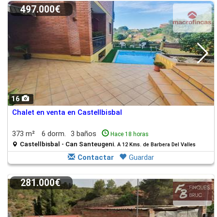
497.000€
16
Chalet en venta en Castellbisbal
373 m²
6 dorm.
3 baños
Hace 18 horas
Castellbisbal - Can Santeugeni.
A 12 Kms. de Barbera Del Valles
Contactar
Guardar
281.000€