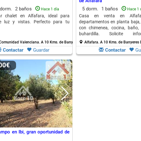
de Alfafara
 dorm.
2 baños
5 dorm.
1 baños
Hace 1 día
Hace 1 
ar chalet en Alfafara, ideal para
Casa en venta en Alfafa
de luz y vistas. Perfecto para tu
departamentos en planta baja,
con chimenea, cocina, baño, 
buhardilla. Solicite inf
compromiso.
- Comunidad Valenciana.
A 10 Kms. de Banyeres De Mariola
Alfafara.
A 10 Kms. de Banyeres 
Contactar
Guardar
Contactar
Gu
000€
mpo en Ibi, gran oportunidad de