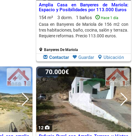
Amplia Casa en Banyeres de Mariola:
Espacio y Posibilidades por 113.000 Euros
154 m²
3 dorm.
1 baños
Hace 1 día
Casa en Banyeres de Mariola de 156 m2 con
tres habitaciones, baño, cocina, salón y terraza.
Requiere reformas. Precio 113.000 euros.
Banyeres De Mariola
Contactar
Guardar
Ubicación
70.000€
12