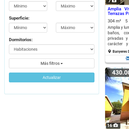
7
Amplia Vi
Terrazas P
Superficie:
304 m²
5
Amplia y lu
baños, co
privadas y
Dormitorios:
carácter y
personas co
Banyeres 
Más filtros
430.
Actualizar
16