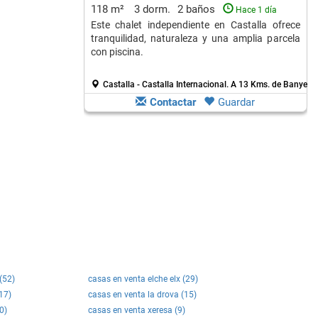
118 m²
3 dorm.
2 baños
Hace 1 día
Este chalet independiente en Castalla ofrece
tranquilidad, naturaleza y una amplia parcela
con piscina.
Castalla - Castalla Internacional.
A 13 Kms. de Banyeres
Contactar
Guardar
(52)
casas en venta elche elx (29)
17)
casas en venta la drova (15)
0)
casas en venta xeresa (9)