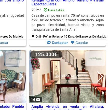
al con amplio
Refugio Rural con Amplio Terreno y Vistas
Espectaculares
70 m²
Hace 4 días
jal, antigüedad
Casa de campo en venta, 70 m² construidos en
4925 m² de terreno cultivable y arbolado. Agua
de pozo, electricidad, buenas vistas y zona
tranquila cerca de Santa Ana.
nyeres De Mariola
Onil - Peñas Rojas.
A 10 Kms. de Banyeres De Mariola
ardar
Contactar
Guardar
125.000€
16
ntador Pueblo
Amplia vivienda en venta en Alfafara: