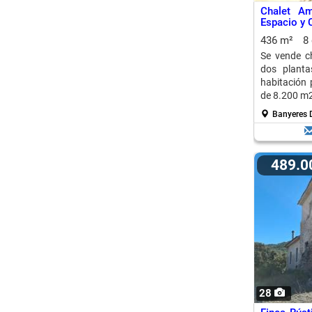
Chalet Am
Espacio y 
436 m²
8
Se vende c
dos planta
habitación 
de 8.200 m2
Banyeres 
489.
28