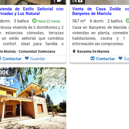
1
14
vienda de Estilo Señorial con
Venta de Casa Doble co
rivadas y Luz Natural
Banyeres de Mariola
 dorm.
3 baños
567 m²
6 dorm.
2 baños
Hace 22 horas
minosa vivienda de 3 dormitorios y 2
Casa en Banyeres de Mariola 
n estancias cómodas, terrazas
viviendas en planta, comedor
 un estilo señorial que combina
habitaciones, cocina y 1 b
 confort. Ideal para familia o
información sin compromiso.
n personalidad.
De Mariola - Comunidad Valenciana
Banyeres De Mariola
Contactar
Guardar
Contactar
Gu
000€