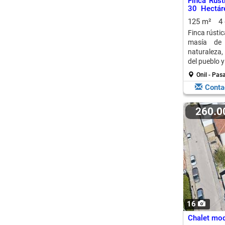
Finca Rúst
30 Hectár
Fontabret
125 m²
4
Finca rústic
masía de 
naturaleza,
del pueblo y
Onil - Pas
Conta
260.
16
Chalet mod