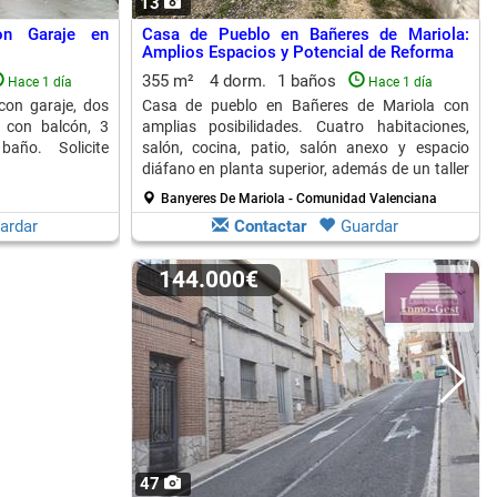
13
n Garaje en
Casa de Pueblo en Bañeres de Mariola:
Amplios Espacios y Potencial de Reforma
355 m²
4 dorm.
1 baños
Hace 1 día
Hace 1 día
con garaje, dos
Casa de pueblo en Bañeres de Mariola con
 con balcón, 3
amplias posibilidades. Cuatro habitaciones,
año. Solicite
salón, cocina, patio, salón anexo y espacio
diáfano en planta superior, además de un taller
y parcela de frutales.
Banyeres De Mariola - Comunidad Valenciana
ardar
Contactar
Guardar
144.000€
47