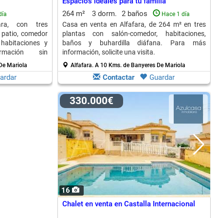
Espacios ideales para tu familia
264 m²
3 dorm.
2 baños
día
Hace 1 día
ra, con tres
Casa en venta en Alfafara, de 264 m² en tres
 patio, comedor
plantas con salón-comedor, habitaciones,
habitaciones y
baños y buhardilla diáfana. Para más
ormación sin
información, solicite una visita.
De Mariola
Alfafara.
A 10 Kms. de Banyeres De Mariola
ardar
Contactar
Guardar
330.000€
16
Chalet en venta en Castalla Internacional