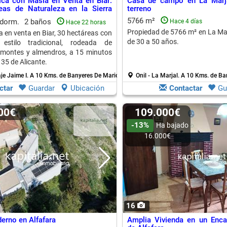
ica con Masía en Venta en Biar:
Casa de campo en La Marj
eas de Naturaleza en la Sierra
terreno
5766 m²
 dorm.
2 baños
Hace 4 días
Hace 22 horas
Propiedad de 5766 m² en La Mar
a en venta en Biar, 30 hectáreas con
de 30 a 50 años.
estilo tradicional, rodeada de
 montes y almendros, a 15 minutos
 35 de Alicante.
aje Jaime I.
A 10 Kms. de Banyeres De Mariola
Onil - La Marjal.
A 10 Kms. de Ba
ctar
Guardar
Ubicación
Contactar
Gu
000€
109.000€
-13%
Ha bajado
16.000€
16
erno en Alfafara
Amplia Vivienda en un Enca