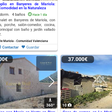
plio en Banyeres de Mariola:
Comodidad en la Naturaleza
 dorm.
4 baños
Hace 1 día
halet en Banyeres de Mariola, con
s, porche, salón-comedor, cocina,
principal con baño y jardín vallado
.
De Mariola - Comunidad Valenciana
Contactar
Guardar
000€
37.000€
360º
10