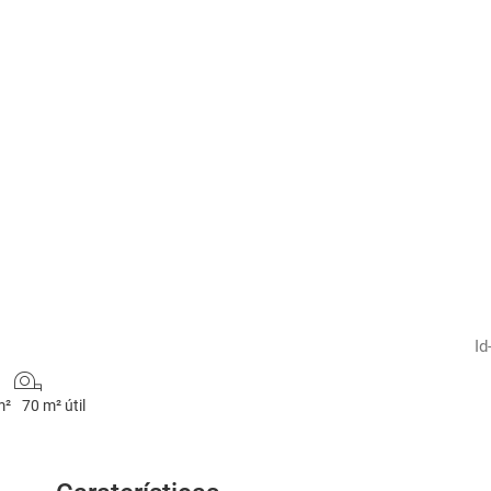
1
/
17
Id
m²
70 m² útil