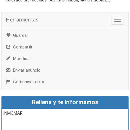
calefacción, muebles, puerta blindada, vidrios dobles,...
Herramientas
Herra
Guardar
Compartir
Modificar
Enviar anuncio
Comunicar error
Rellena y te informamos
INMOMAR