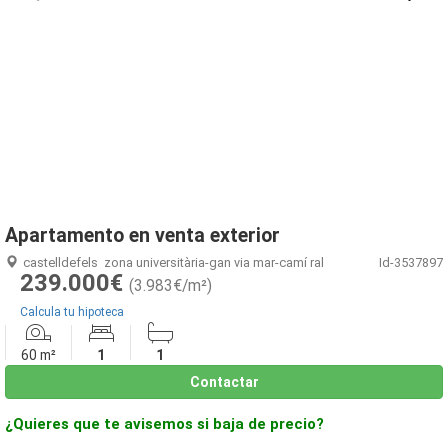
1
/
23
Apartamento en venta exterior
castelldefels
zona universitària-gan via mar-camí ral
Id-3537897
239.000€
(3.983€/m²)
Calcula tu hipoteca
60 m²
1
1
Contactar
¿Quieres que te avisemos si baja de precio?